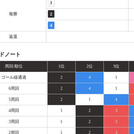
1
2
複勝
4
返還
ドノート
周回/順位
1位
2位
3位
ゴール線
通過
2
4
1
6周回
2
4
1
5周回
2
1
4
4周回
1
2
3
3周回
1
2
3
2周回
1
2
3