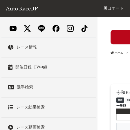
川口オート
レース情報
ホーム
開催日程･TV中継
選手検索
令和６
普通
川
一般戦
レース結果検索
レース動画検索