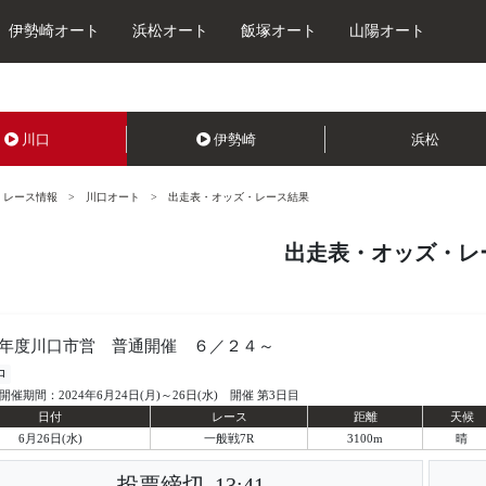
伊勢崎オート
浜松オート
飯塚オート
山陽オート
川口
伊勢崎
浜松
レース情報
川口オート
出走表・オッズ・レース結果
出走表・オッズ・レ
年度川口市営 普通開催 ６／２４～
口
開催期間：2024年6月24日(月)～26日(水) 開催 第3日目
日付
レース
距離
天候
6月26日(水)
一般戦7R
3100m
晴
投票締切
13:41