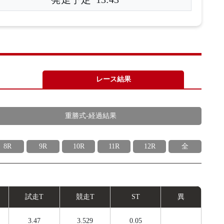
レース結果
重勝式-経過結果
8R
9R
10R
11R
12R
全
試
走
T
競
走
T
ST
異
3.47
3.529
0.05