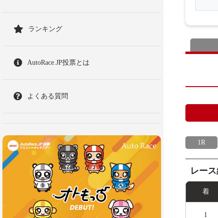
ランキング
AutoRace.JP投票とは
よくある質問
1R
レース
着
1