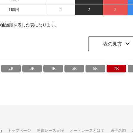
1周回
1
2
3
の通過順を表した表になります。
表の見方
2R
3R
4R
5R
6R
7R
u
トップページ
開催レース日程
オートレースとは？
選手名鑑