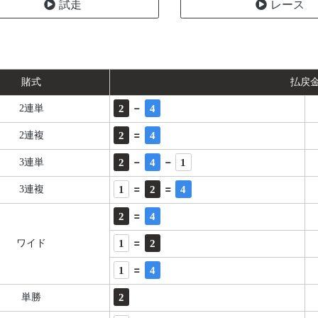
試走
レース
賭式
払戻
-
2
4
2連単
=
2
4
2連複
-
-
2
4
1
3連単
=
=
1
2
4
3連複
=
2
4
=
1
2
ワイド
=
1
4
2
単勝