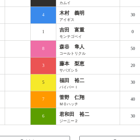
カムイ
木村 義明
4
30
アイギス
吉田 富重
1
0
モンテゴベイ
森谷 隼人
8
50
コールトリクル
藤本 梨恵
3
20
サバズシ５
福田 裕二
5
30
バイパーＩ
菅野 仁翔
7
40
ＭＯハッチ
君和田 裕二
6
30
ジーニー２