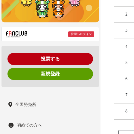
2
3
投票へログイン
4
投票する
5
新規登録
6
7
全国発売所
8
初めての方へ