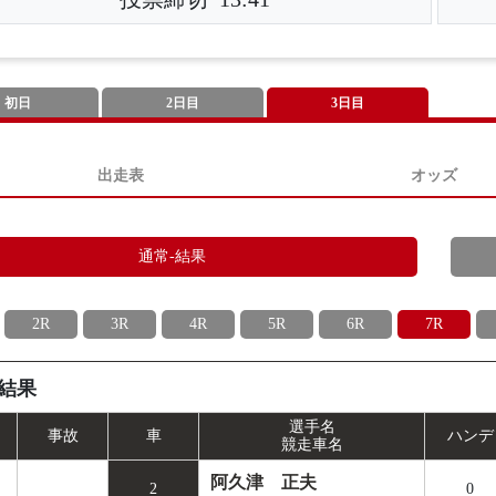
初日
2日目
3日目
出走表
オッズ
通常-結果
2R
3R
4R
5R
6R
7R
結果
選手名
事
故
車
ハンデ
競走車名
阿久津 正夫
2
0