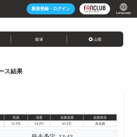
新規登録・
ログイン
飯塚
山陽
ース結果
気温
湿度
走路温度
走路状況
32.0℃
54.0%
43.0℃
良走路
発走予定
13:43