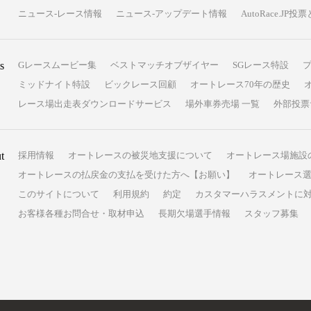
ニュース-レース情報
ニュース-アップデート情報
AutoRace.J
s
Gレースムービー集
ベストマッチオブザイヤー
SGレース特設
ミッドナイト特設
ビックレース回顧
オートレース70年の歴史
レース場出走表ダウンロードサービス
場外車券売場 一覧
外部投票
t
採用情報
オートレースの被災地支援について
オートレース場施設
オートレースの払戻金の支払を受けた方へ【お願い】
オートレース選
このサイトについて
利用規約
約定
カスタマーハラスメントに
お客様各種お問合せ・取材申込
長期欠場選手情報
スタッフ募集