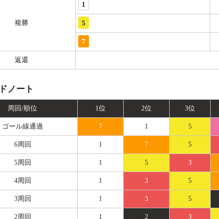
1
5
複勝
7
返還
ドノート
周回/順位
1位
2位
3位
ゴール線
通過
7
1
5
6周回
1
7
5
5周回
1
5
3
4周回
1
3
5
3周回
1
3
5
2周回
1
2
3