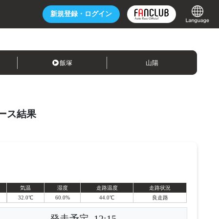
新規登録・
ログイン
飯塚
山陽
ース結果
気温
湿度
走路温度
走路状況
32.0℃
60.0%
44.0℃
良走路
発走予定
12:15