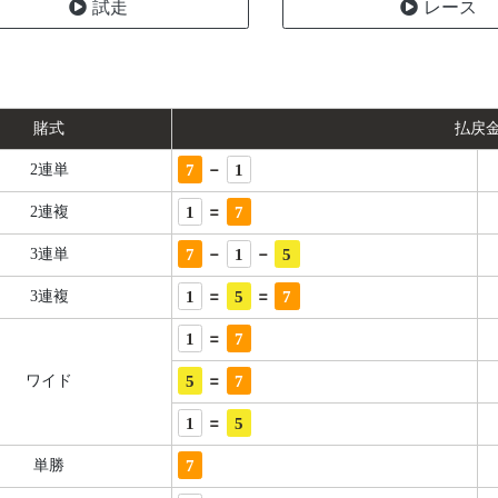
試走
レース
賭式
払戻
-
7
1
2連単
=
1
7
2連複
-
-
7
1
5
3連単
=
=
1
5
7
3連複
=
1
7
=
5
7
ワイド
=
1
5
7
単勝