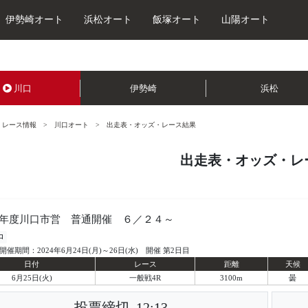
伊勢崎オート
浜松オート
飯塚オート
山陽オート
川口
伊勢崎
浜松
レース情報
川口オート
出走表・オッズ・レース結果
出走表・オッズ・レ
年度川口市営 普通開催 ６／２４～
口
開催期間：2024年6月24日(月)～26日(水) 開催 第2日目
日付
レース
距離
天候
6月25日(火)
一般戦4R
3100m
曇
投票締切
12:13