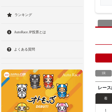
ランキング
AutoRace.JP投票とは
よくある質問
1R
レース
着
1