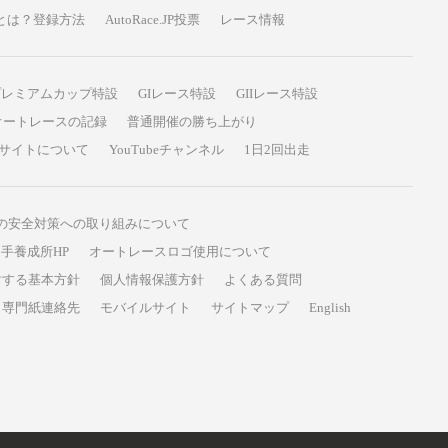
P投票とは？登録方法
AutoRace.JP投票
レース情報
プレミアムカップ特設
GIレース特設
GIIレース特設
オートレースの記録
普通開催の勝ち上がり
サイトについて
YouTubeチャンネル
1日2回出走
の安全対策への取り組みについて
手養成所HP
オートレースロゴ使用について
対する基本方針
個人情報保護方針
よくある質問
専門紙連絡先
モバイルサイト
サイトマップ
English