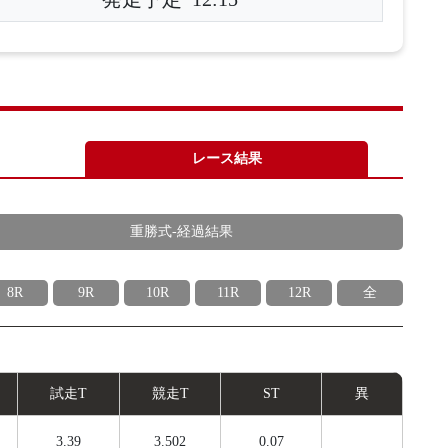
レース結果
重勝式-経過結果
8R
9R
10R
11R
12R
全
試
走
T
競
走
T
ST
異
3.39
3.502
0.07