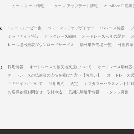
ニュース-レース情報
ニュース-アップデート情報
AutoRace.J
s
Gレースムービー集
ベストマッチオブザイヤー
SGレース特設
ミッドナイト特設
ビックレース回顧
オートレース70年の歴史
レース場出走表ダウンロードサービス
場外車券売場 一覧
外部投票
t
採用情報
オートレースの被災地支援について
オートレース場施設
オートレースの払戻金の支払を受けた方へ【お願い】
オートレース選
このサイトについて
利用規約
約定
カスタマーハラスメントに
お客様各種お問合せ・取材申込
長期欠場選手情報
スタッフ募集