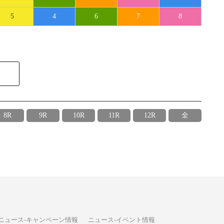
5
4
6
7
8
8R
9R
10R
11R
12R
全
ニュース-キャンペーン情報
ニュース-イベント情報