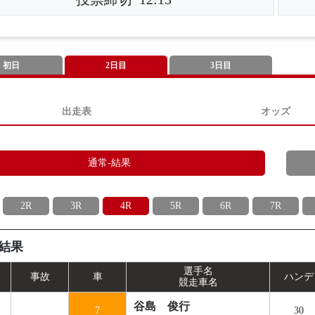
初日
2日目
3日目
出走表
オッズ
通常-結果
2R
3R
4R
5R
6R
7R
結果
選手名
事
故
車
ハンデ
競走車名
谷島 俊行
7
30