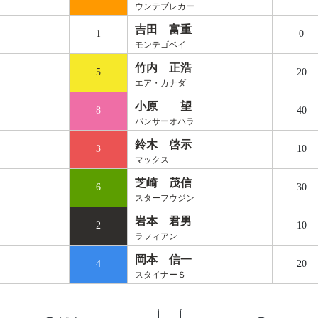
ウンテブレカー
吉田 富重
1
0
モンテゴベイ
竹内 正浩
5
20
エア・カナダ
小原 望
8
40
パンサーオハラ
鈴木 啓示
3
10
マックス
芝崎 茂信
6
30
スターフウジン
岩本 君男
2
10
ラフィアン
岡本 信一
4
20
スタイナーＳ