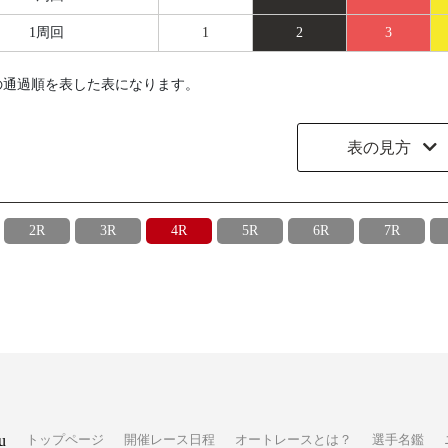
1周回
1
2
3
の通過順を表した表になります。
表の見方
2R
3R
4R
5R
6R
7R
u
トップページ
開催レース日程
オートレースとは？
選手名鑑