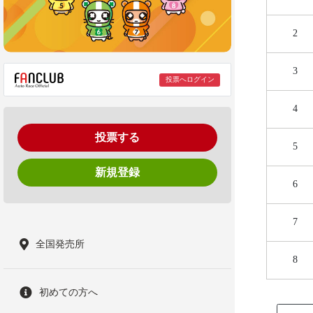
2
3
投票へログイン
4
投票する
5
新規登録
6
7
全国発売所
8
初めての方へ