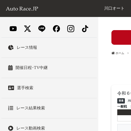
川口オート
レース情報
ホーム
開催日程･TV中継
選手検索
令和６
普通
川
一般戦
レース結果検索
レース動画検索