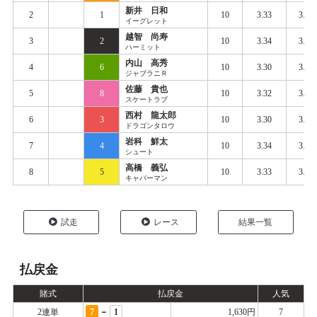
新井 日和
2
1
10
3.33
3.40
イーグレット
越智 尚寿
3
2
10
3.34
3.41
ハーミット
内山 高秀
4
6
10
3.30
3.42
ジャブラニＲ
佐藤 貴也
5
8
10
3.32
3.42
スケートラブ
西村 龍太郎
6
3
10
3.30
3.42
ドラゴンタロウ
岩科 鮮太
7
4
10
3.34
3.44
シュート
高橋 義弘
8
5
10
3.33
3.47
キャバーマン
試走
レース
結果一覧
払戻金
賭式
払戻金
人気
-
2連単
7
1
1,630円
7