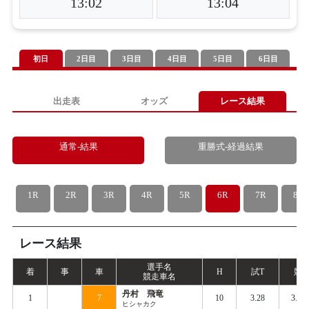
13:02
13:04
初日
2日目
3日目
4日目
5日目
6日目
出走表
オッズ
レース結果
通常-結果
重勝式-経過結果
1R
2R
3R
4R
5R
6R
7R
8R
レース結果
選手名
着
事
車
H
試
T
競
T
競走車名
丹村 飛竜
1
7
10
3.28
3.40
ヒシャカク