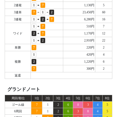
=
2連複
1
7
1,130円
5
-
-
3連単
7
1
2
23,450円
60
=
=
3連複
1
2
7
6,280円
16
=
1
7
510円
7
=
ワイド
2
7
1,170円
12
=
1
2
2,910円
22
単勝
7
220円
2
1
420円
4
複勝
2
1,220円
6
7
300円
2
返還
グランドノート
周回/順位
1位
2位
3位
4位
5位
6位
7位
8位
ゴール線
7
1
2
6
8
3
4
5
6周回
7
1
2
6
3
8
4
5