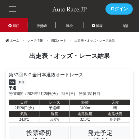
ログイン
川口
伊勢崎
浜松
飯塚
山陽
ホーム
レース情報
川口オート
出走表・オッズ・レース結果
出走表・オッズ・レース結果
第37回ＳＧ全日本選抜オートレース
SG
川口
予選
開催期間：2024年2月20日(火)～25日(日) 開催 第1日目
日付
レース
距離
天候
2月20日(火)
予選6R
3100m
晴
気温
湿度
走路温度
走路状況
24.0℃
53.0%
32.0℃
良走路
投票締切
発走予定