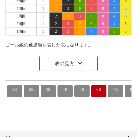
5周回
1
7
2
6
3
8
4
5
4周回
1
7
2
6
3
8
4
5
3周回
1
2
7
3
6
8
4
5
2周回
1
2
3
7
6
8
4
5
1周回
1
2
3
7
4
8
6
5
ゴール線の通過順を表した表になります。
表の見方
1R
2R
3R
4R
5R
6R
7R
8R