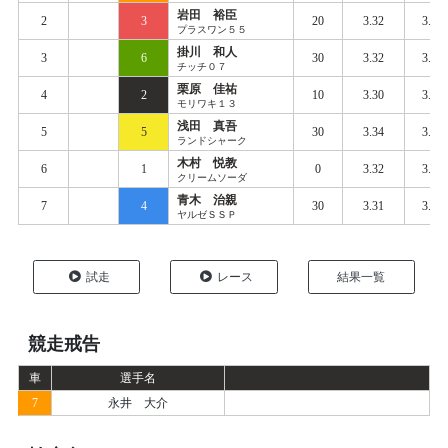
岩田 裕臣
2
3
20
3.32
3.37
プラスワン５５
掛川 和人
3
6
30
3.32
3.38
チッチ０７
栗原 佳祐
4
2
10
3.30
3.40
モリワキ１３
浅田 真吾
5
5
30
3.34
3.39
ランドシャーク
木村 悦教
6
1
0
3.32
3.43
クリームソーダ
青木 治親
7
4
30
3.31
3.40
ヤルゼＳＳＰ
試走
レース
結果一覧
競走戒告
車
選手名
7
永井 大介