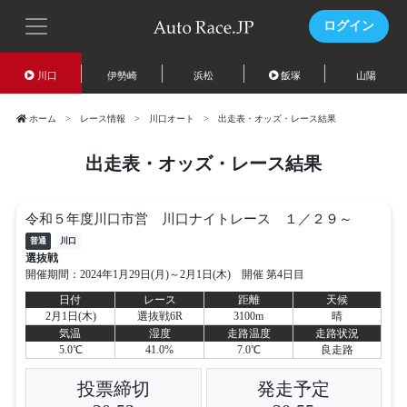
ログイン
川口
伊勢崎
浜松
飯塚
山陽
ホーム
レース情報
川口オート
出走表・オッズ・レース結果
出走表・オッズ・レース結果
令和５年度川口市営 川口ナイトレース １／２９～
普通
川口
選抜戦
開催期間：2024年1月29日(月)～2月1日(木) 開催 第4日目
日付
レース
距離
天候
2月1日(木)
選抜戦6R
3100m
晴
気温
湿度
走路温度
走路状況
5.0℃
41.0%
7.0℃
良走路
投票締切
発走予定