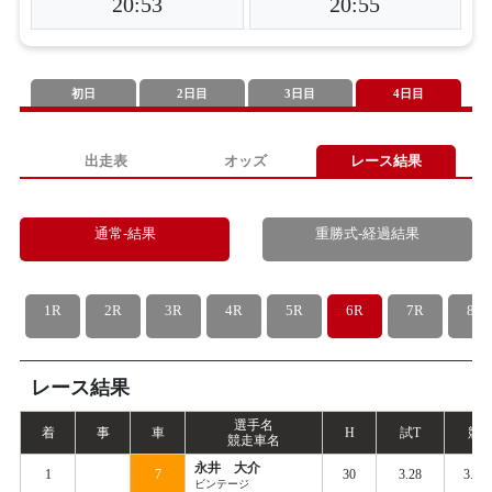
20:53
20:55
初日
2日目
3日目
4日目
出走表
オッズ
レース結果
通常-結果
重勝式-経過結果
1R
2R
3R
4R
5R
6R
7R
8R
レース結果
選手名
着
事
車
H
試
T
競
T
競走車名
永井 大介
1
7
30
3.28
3.36
ビンテージ