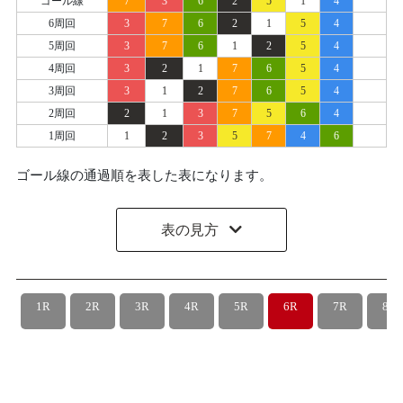
ゴール線
7
3
6
2
5
1
4
6周回
3
7
6
2
1
5
4
5周回
3
7
6
1
2
5
4
4周回
3
2
1
7
6
5
4
3周回
3
1
2
7
6
5
4
2周回
2
1
3
7
5
6
4
1周回
1
2
3
5
7
4
6
ゴール線の通過順を表した表になります。
表の見方
1R
2R
3R
4R
5R
6R
7R
8R