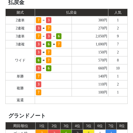
払戻金
賭式
払戻金
人気
-
2連単
7
3
380円
1
=
2連複
3
7
270円
2
-
-
3連単
7
3
6
2,050円
9
=
=
3連複
3
6
7
1,690円
7
=
3
7
150円
2
=
ワイド
6
7
570円
8
=
3
6
660円
10
単勝
7
140円
1
3
110円
2
複勝
7
100円
1
返還
グランドノート
周回/順位
1位
2位
3位
4位
5位
6位
7位
8位