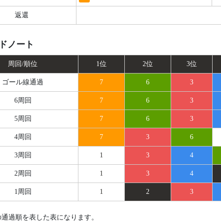
返還
ドノート
周回/順位
1位
2位
3位
ゴール線
通過
7
6
3
6周回
7
6
3
5周回
7
6
3
4周回
7
3
6
3周回
1
3
4
2周回
1
3
4
1周回
1
2
3
の通過順を表した表になります。