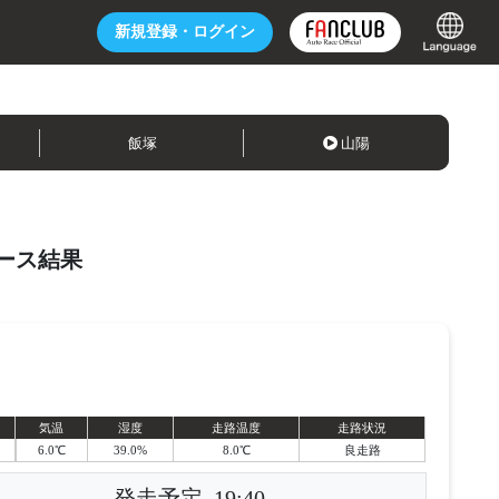
新規登録・
ログイン
飯塚
山陽
ース結果
気温
湿度
走路温度
走路状況
6.0℃
39.0%
8.0℃
良走路
発走予定
19:40