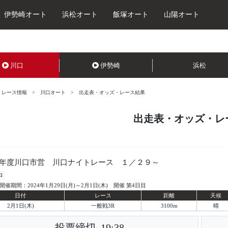
伊勢崎オート
浜松オート
飯塚オート
山陽オート
川口
伊勢崎
浜松
レース情報
川口オート
出走表・オッズ・レース結果
出走表・オッズ・レ
年度川口市営 川口ナイトレース １／２９～
口
開催期間：2024年1月29日(月)～2月1日(木) 開催 第4日目
日付
レース
距離
天候
2月1日(木)
一般戦3R
3100m
晴
投票締切
19:38