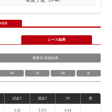
4日目
レース結果
重勝式-経過結果
6R
7R
8R
全
試
走
T
競
走
T
ST
異
3.32
3.371
0.14