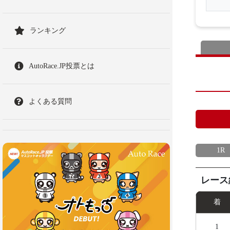
ランキング
AutoRace.JP投票とは
よくある質問
1R
レース
着
1