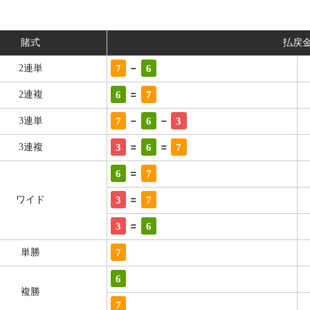
賭式
払戻
-
7
6
2連単
=
6
7
2連複
-
-
7
6
3
3連単
=
=
3
6
7
3連複
=
6
7
=
3
7
ワイド
=
3
6
7
単勝
6
複勝
7