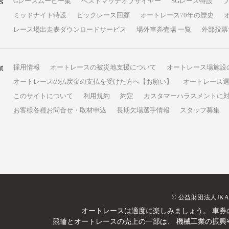
s
Gレースムービー集
ベストマッチオブザイヤー
SGレース特設
ミッドナイト特設
ビックレース回顧
オートレース70年の歴史
レース場出走表ダウンロードサービス
場外車券売場 一覧
外部投票
t
採用情報
オートレースの被災地支援について
オートレース場施設
オートレースの払戻金の支払を受けた方へ【お願い】
オートレース選
このサイトについて
利用規約
約定
カスタマーハラスメントに
お客様各種お問合せ・取材申込
長期欠場選手情報
スタッフ募集
© 公益財団法人JK
オートレースは適度に楽しみましょう。
車券
競輪とオートレースの売上の一部は、
機械工業の振興