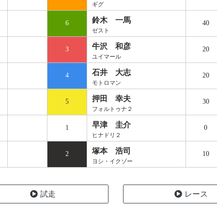
ギグ
鈴木 一馬
6
40
ゼスト
牛沢 和彦
3
20
ユイマール
石井 大志
4
20
モトロマン
押田 幸夫
5
30
フォルトゥナ２
早津 圭介
1
0
ヒナドリ２
塚本 浩司
2
10
ヨシ・イクゾー
試走
レース