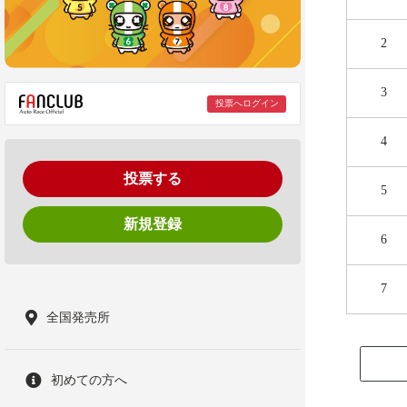
2
3
投票へログイン
4
投票する
5
新規登録
6
7
全国発売所
初めての方へ