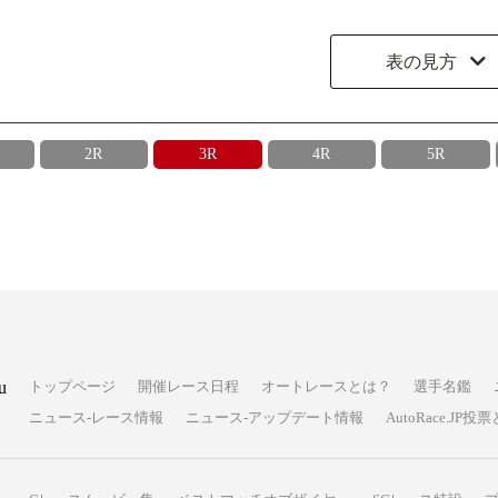
表の見方
2R
3R
4R
5R
u
トップページ
開催レース日程
オートレースとは？
選手名鑑
ニュース-レース情報
ニュース-アップデート情報
AutoRace.J