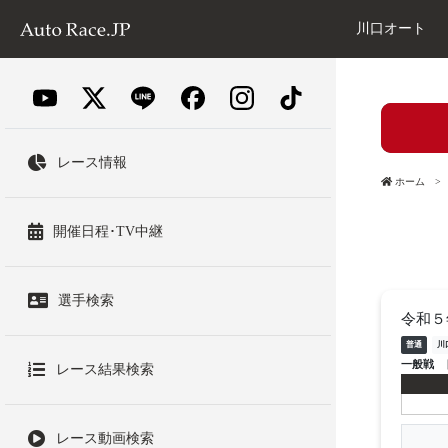
川口オート
レース情報
ホーム
開催日程･TV中継
選手検索
令和５
普通
川
一般戦
レース結果検索
レース動画検索