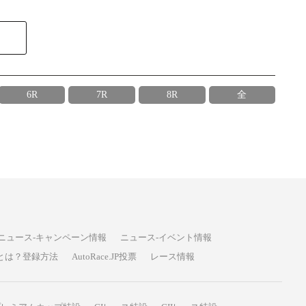
6R
7R
8R
全
ニュース-キャンペーン情報
ニュース-イベント情報
P投票とは？登録方法
AutoRace.JP投票
レース情報