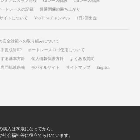
プレミアムカップ特設
GIレース特設
GIIレース特設
オートレースの記録
普通開催の勝ち上がり
サイトについて
YouTubeチャンネル
1日2回出走
の安全対策への取り組みについて
手養成所HP
オートレースロゴ使用について
対する基本方針
個人情報保護方針
よくある質問
専門紙連絡先
モバイルサイト
サイトマップ
English
A
の購入は20歳になってから。
や社会福祉等に役立てられています。