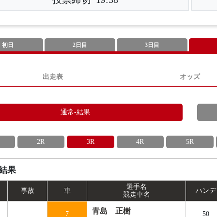
初日
2日目
3日目
出走表
オッズ
通常-結果
2R
3R
4R
5R
結果
選手名
事
故
車
ハンデ
競走車名
青島 正樹
7
50