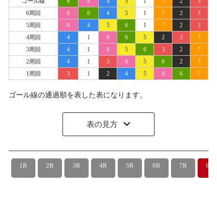
ゴール線
6
8
4
5
1
7
2
3
6周回
8
6
4
5
1
7
2
3
5周回
8
4
5
6
1
7
2
3
4周回
4
1
8
6
5
2
3
7
3周回
4
1
8
5
6
3
2
7
2周回
4
1
3
8
5
6
2
7
1周回
3
1
2
4
5
8
6
7
ゴール線の通過順を表した表になります。
表の見方
1R
2R
3R
4R
5R
6R
7R
8R