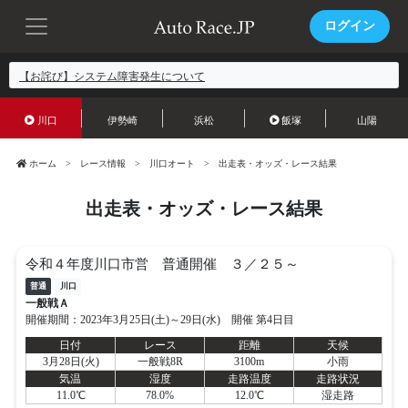
ログイン
【お詫び】システム障害発生について
川口
伊勢崎
浜松
飯塚
山陽
ホーム
レース情報
川口オート
出走表・オッズ・レース結果
出走表・オッズ・レース結果
令和４年度川口市営 普通開催 ３／２５～
普通
川口
一般戦Ａ
開催期間：2023年3月25日(土)～29日(水) 開催 第4日目
日付
レース
距離
天候
3月28日(火)
一般戦8R
3100m
小雨
気温
湿度
走路温度
走路状況
11.0℃
78.0%
12.0℃
湿走路