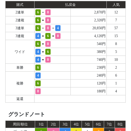
賭式
払戻金
人気
-
2連単
6
8
2,870円
12
=
2連複
6
8
2,320円
7
-
-
3連単
6
8
4
20,850円
57
=
=
3連複
4
6
8
4,120円
15
=
6
8
540円
8
=
ワイド
4
6
380円
5
=
4
8
740円
10
単勝
6
230円
2
4
240円
6
複勝
6
120円
1
8
180円
4
返還
グランドノート
周回/順位
1位
2位
3位
4位
5位
6位
7位
8位