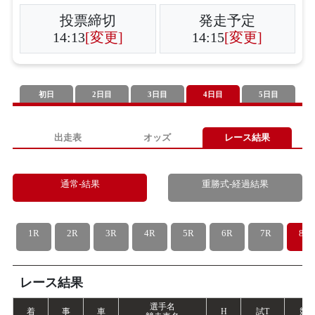
投票締切
発走予定
14:13
[変更]
14:15
[変更]
初日
2日目
3日目
4日目
5日目
出走表
オッズ
レース結果
通常-結果
重勝式-経過結果
1R
2R
3R
4R
5R
6R
7R
8R
レース結果
選手名
着
事
車
H
試
T
競
T