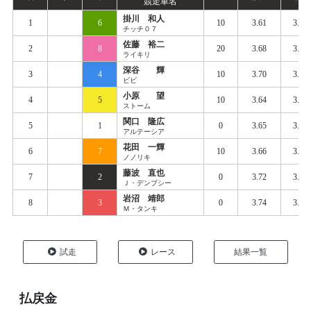
競走車名
掛川 和人
1
6
10
3.61
3.67
チッチ０７
佐藤 裕二
2
8
20
3.68
3.66
ライキリ
深谷 輝
3
4
10
3.70
3.69
ビビ
小原 望
4
5
10
3.64
3.69
ストーム
関口 隆広
5
1
0
3.65
3.71
アルテーシア
花田 一輝
6
7
10
3.66
3.74
ノノリキ
藤波 直也
7
2
0
3.72
3.78
Ｊ・デンプシー
岩沼 靖郎
8
3
0
3.74
3.82
Ｍ・タンキ
試走
レース
結果一覧
払戻金