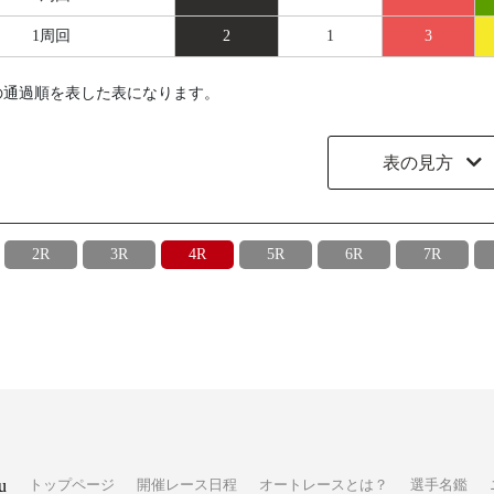
1周回
2
1
3
の通過順を表した表になります。
表の見方
2R
3R
4R
5R
6R
7R
u
トップページ
開催レース日程
オートレースとは？
選手名鑑