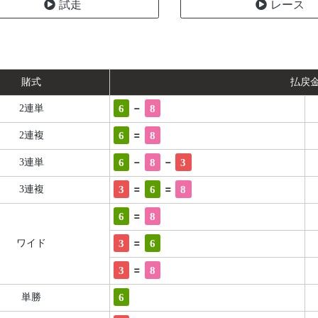
試走
レース
賭式
払戻
-
6
8
2連単
=
6
8
2連複
-
-
6
8
3
3連単
=
=
3
6
8
3連複
=
6
8
=
3
6
ワイド
=
3
8
6
単勝