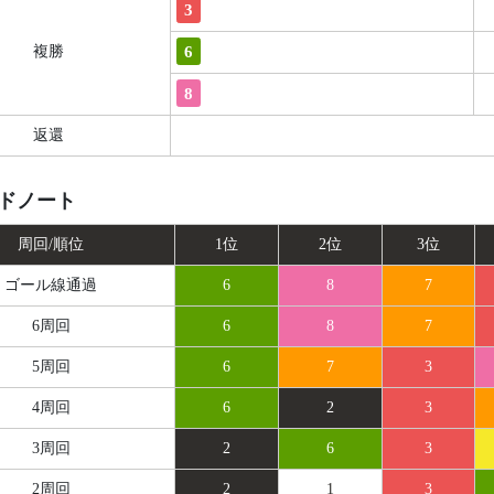
3
6
複勝
8
返還
ドノート
周回/順位
1位
2位
3位
ゴール線
通過
6
8
7
6周回
6
8
7
5周回
6
7
3
4周回
6
2
3
3周回
2
6
3
2周回
2
1
3