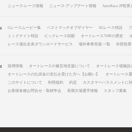
ニュース-レース情報
ニュース-アップデート情報
AutoRace.J
s
Gレースムービー集
ベストマッチオブザイヤー
SGレース特設
ミッドナイト特設
ビックレース回顧
オートレース70年の歴史
レース場出走表ダウンロードサービス
場外車券売場 一覧
外部投票
t
採用情報
オートレースの被災地支援について
オートレース場施設
オートレースの払戻金の支払を受けた方へ【お願い】
オートレース選
このサイトについて
利用規約
約定
カスタマーハラスメントに
お客様各種お問合せ・取材申込
長期欠場選手情報
スタッフ募集