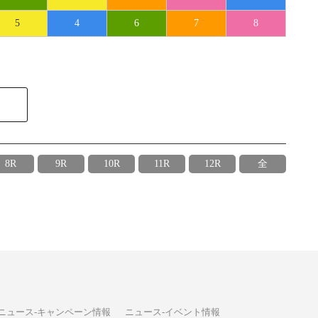
5
4
6
7
8
8R
9R
10R
11R
12R
全
ニュース-キャンペーン情報
ニュース-イベント情報