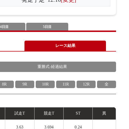
4日目
5日目
レース結果
重勝式-経過結果
8R
9R
10R
11R
12R
全
試
走
T
競
走
T
ST
異
3.63
3.694
0.24