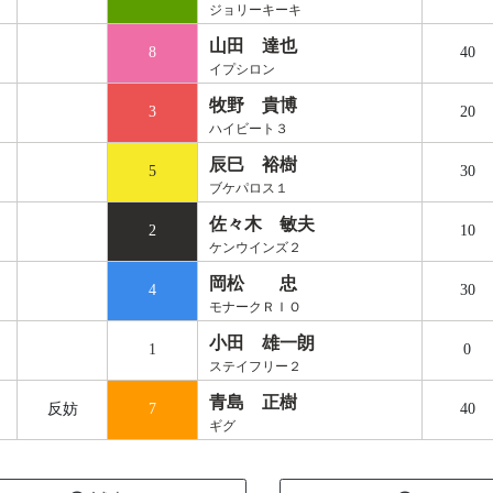
ジョリーキーキ
山田 達也
8
40
イプシロン
牧野 貴博
3
20
ハイビート３
辰巳 裕樹
5
30
ブケパロス１
佐々木 敏夫
2
10
ケンウインズ２
岡松 忠
4
30
モナークＲＩＯ
小田 雄一朗
1
0
ステイフリー２
青島 正樹
反妨
7
40
ギグ