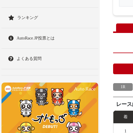
ランキング
AutoRace.JP投票とは
よくある質問
1R
レース
着
1