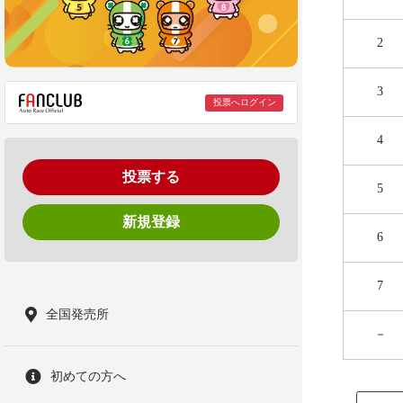
2
3
投票へログイン
4
投票する
5
新規登録
6
7
全国発売所
－
初めての方へ