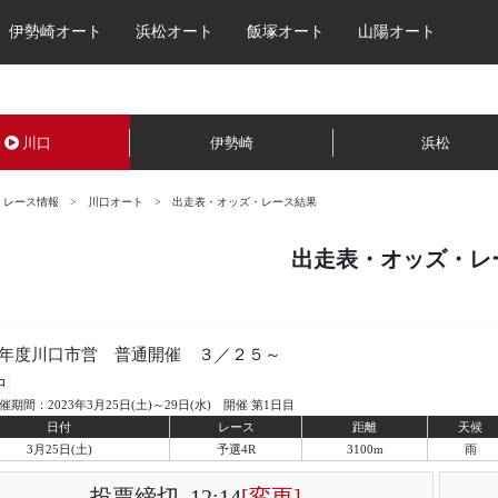
伊勢崎オート
浜松オート
飯塚オート
山陽オート
川口
伊勢崎
浜松
レース情報
川口オート
出走表・オッズ・レース結果
出走表・オッズ・レ
年度川口市営 普通開催 ３／２５～
口
催期間：2023年3月25日(土)～29日(水) 開催 第1日目
日付
レース
距離
天候
3月25日(土)
予選4R
3100m
雨
投票締切
12:14
[変更]