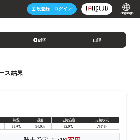
新規登録・
ログイン
飯塚
山陽
ース結果
気温
湿度
走路温度
走路状況
11.0℃
94.0%
12.0℃
湿走路
発走予定
12:16
[変更]