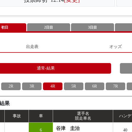
初日
2日目
3日目
出走表
オッズ
通常-結果
2R
3R
4R
5R
6R
7R
結果
選手名
事
故
車
ハンデ
競走車名
谷津 圭治
6
40