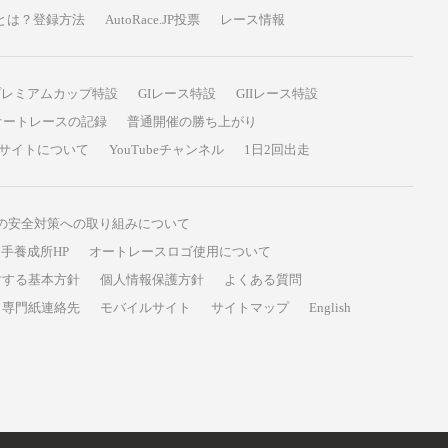
P投票とは？登録方法
AutoRace.JP投票
レース情報
プレミアムカップ特設
GIレース特設
GIIレース特設
オートレースの記録
普通開催の勝ち上がり
サイトについて
YouTubeチャンネル
1日2回出走
の安全対策への取り組みについて
手養成所HP
オートレースロゴ使用について
対する基本方針
個人情報保護方針
よくある質問
専門紙連絡先
モバイルサイト
サイトマップ
English