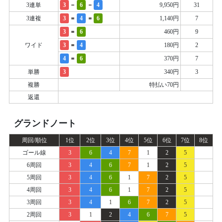
-
-
3連単
3
6
4
9,950円
31
=
=
3連複
3
4
6
1,140円
7
=
3
6
460円
9
=
ワイド
3
4
180円
2
=
4
6
370円
7
単勝
3
340円
3
複勝
特払い70円
返還
グランドノート
周回/順位
1位
2位
3位
4位
5位
6位
7位
8位
ゴール線
3
6
4
7
1
2
5
6周回
3
4
6
7
1
2
5
5周回
3
4
6
1
7
2
5
4周回
3
4
6
1
7
2
5
3周回
3
4
1
6
7
2
5
2周回
3
1
2
4
6
7
5