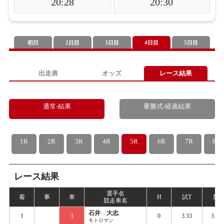
20:28
20:30
初日
2日目
3日目
4日目
5日目
出走表
オッズ
レース結果
通常-結果
重勝式-経過結果
1R
2R
3R
4R
5R
6R
7R
8R
レース結果
選手名
着
事
車
H
試
T
競
T
競走車名
石井 大志
1
3
0
3.33
3.41
モトロマン