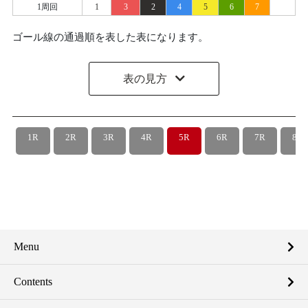
1周回
1
3
2
4
5
6
7
ゴール線の通過順を表した表になります。
表の見方
1R
2R
3R
4R
5R
6R
7R
8R
Menu
Contents