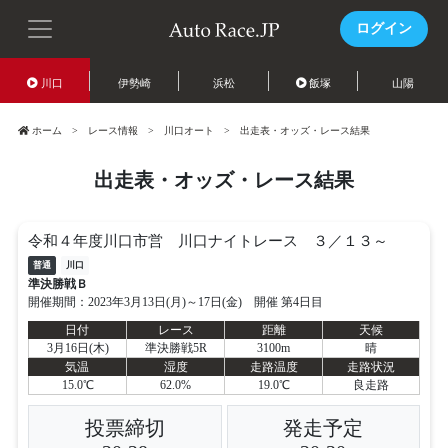
ログイン
川口
伊勢崎
浜松
飯塚
山陽
ホーム
レース情報
川口オート
出走表・オッズ・レース結果
出走表・オッズ・レース結果
令和４年度川口市営 川口ナイトレース ３／１３～
普通
川口
準決勝戦Ｂ
開催期間：2023年3月13日(月)～17日(金) 開催 第4日目
日付
レース
距離
天候
3月16日(木)
準決勝戦5R
3100m
晴
気温
湿度
走路温度
走路状況
15.0℃
62.0%
19.0℃
良走路
投票締切
発走予定