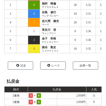
福村 唯倫
2
6
20
3.32
3.40
グフカスタム３
谷島 俊行
3
4
10
3.31
3.42
ウンテブレカー
佐久間 健光
4
7
20
3.31
3.41
マーズ
長谷川 啓
5
1
0
3.36
3.44
ウェンブリー
金子 和裕
6
2
0
3.36
3.44
デストロイヤー
猿谷 敦史
7
5
10
3.35
3.44
リョウマ１４１
試走
レース
結果一覧
払戻金
賭式
払戻金
人気
-
2連単
3
6
2,950円
11
=
2連複
3
6
2,950円
9