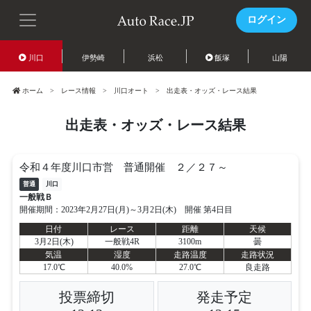
ログイン
川口
伊勢崎
浜松
飯塚
山陽
ホーム
レース情報
川口オート
出走表・オッズ・レース結果
出走表・オッズ・レース結果
令和４年度川口市営 普通開催 ２／２７～
普通
川口
一般戦Ｂ
開催期間：2023年2月27日(月)～3月2日(木) 開催 第4日目
日付
レース
距離
天候
3月2日(木)
一般戦4R
3100m
曇
気温
湿度
走路温度
走路状況
17.0℃
40.0%
27.0℃
良走路
投票締切
発走予定