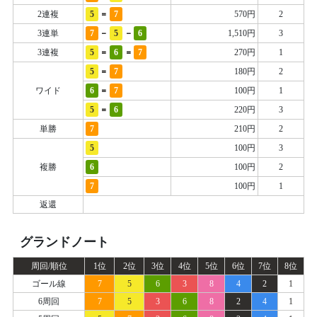
=
2連複
5
7
570円
2
-
-
3連単
7
5
6
1,510円
3
=
=
3連複
5
6
7
270円
1
=
5
7
180円
2
=
ワイド
6
7
100円
1
=
5
6
220円
3
単勝
7
210円
2
5
100円
3
複勝
6
100円
2
7
100円
1
返還
グランドノート
周回/順位
1位
2位
3位
4位
5位
6位
7位
8位
ゴール線
7
5
6
3
8
4
2
1
6周回
7
5
3
6
8
2
4
1