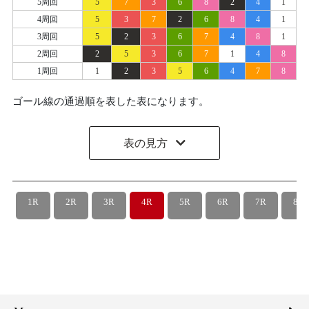
5周回
5
7
3
6
8
2
4
1
4周回
5
3
7
2
6
8
4
1
3周回
5
2
3
6
7
4
8
1
2周回
2
5
3
6
7
1
4
8
1周回
1
2
3
5
6
4
7
8
ゴール線の通過順を表した表になります。
表の見方
1R
2R
3R
4R
5R
6R
7R
8R