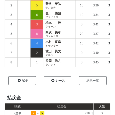
野沢 守弘
2
5
10
3.36
3.45
サンタナ
金田 悠伽
3
6
10
3.34
3.47
ファイナリー
松本 渉
4
3
0
3.41
3.49
クイーン
白次 義孝
5
8
20
3.37
3.47
ヨシカラス
木村 直幸
6
4
10
3.42
3.49
Ｓモンキー
城山 英文
7
2
0
3.40
3.50
デルラー
片岡 信之
8
1
0
3.45
3.59
ランシド
試走
レース
結果一覧
払戻金
賭式
払戻金
人気
-
2連単
7
5
770円
3