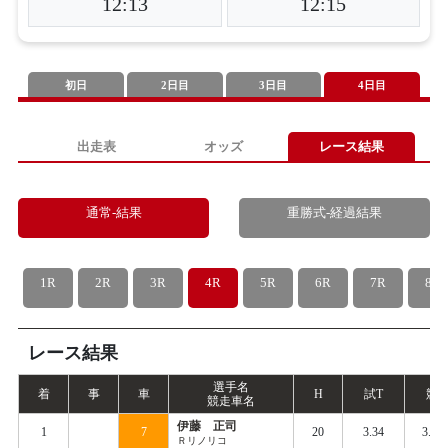
12:13
12:15
初日
2日目
3日目
4日目
出走表
オッズ
レース結果
通常-結果
重勝式-経過結果
1R
2R
3R
4R
5R
6R
7R
8R
レース結果
選手名
着
事
車
H
試
T
競
T
競走車名
伊藤 正司
1
7
20
3.34
3.43
Ｒリノリコ