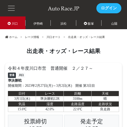
ログイン
川口
伊勢崎
浜松
飯塚
山陽
ホーム
レース情報
川口オート
出走表・オッズ・レース結果
出走表・オッズ・レース結果
令和４年度川口市営 普通開催 ２／２７～
普通
川口
準決勝戦
開催期間：2023年2月27日(月)～3月2日(木) 開催 第3日目
日付
レース
距離
天候
3月1日(水)
準決勝戦12R
3100m
晴
気温
湿度
走路温度
走路状況
15.0℃
42.0%
22.0℃
良走路
投票締切
発走予定