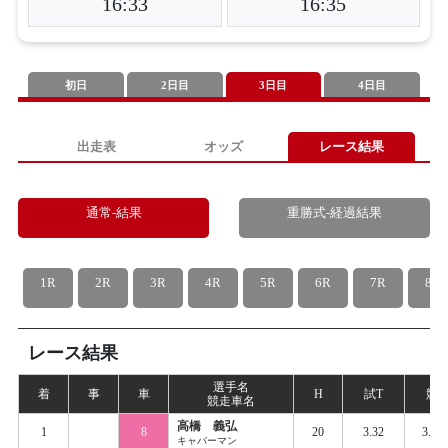
16:33
16:35
初日
2日目
3日目
4日目
出走表
オッズ
レース結果
通常-結果
重勝式-経過結果
1R
2R
3R
4R
5R
6R
7R
8R
レース結果
選手名
着
事
車
H
試
T
競
T
競走車名
高橋 義弘
1
8
20
3.32
3.40
キャバーマン