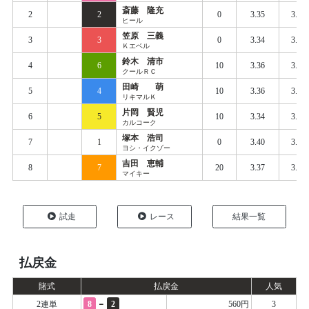
斎藤 隆充
2
2
0
3.35
3.42
ヒール
笠原 三義
3
3
0
3.34
3.43
Ｋエベル
鈴木 清市
4
6
10
3.36
3.43
クールＲＣ
田崎 萌
5
4
10
3.36
3.44
リキマルＫ
片岡 賢児
6
5
10
3.34
3.44
カルコーク
塚本 浩司
7
1
0
3.40
3.48
ヨシ・イクゾー
吉田 恵輔
8
7
20
3.37
3.49
マイキー
試走
レース
結果一覧
払戻金
賭式
払戻金
人気
-
2連単
8
2
560円
3