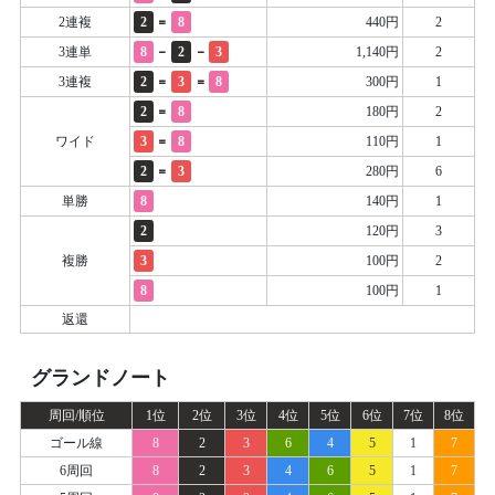
=
2連複
2
8
440円
2
-
-
3連単
8
2
3
1,140円
2
=
=
3連複
2
3
8
300円
1
=
2
8
180円
2
=
ワイド
3
8
110円
1
=
2
3
280円
6
単勝
8
140円
1
2
120円
3
複勝
3
100円
2
8
100円
1
返還
グランドノート
周回/順位
1位
2位
3位
4位
5位
6位
7位
8位
ゴール線
8
2
3
6
4
5
1
7
6周回
8
2
3
4
6
5
1
7