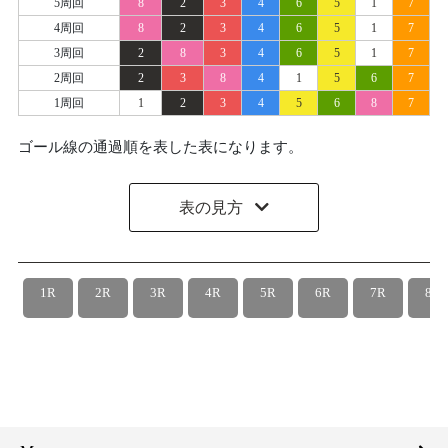
5周回
8
2
3
4
6
5
1
7
4周回
8
2
3
4
6
5
1
7
3周回
2
8
3
4
6
5
1
7
2周回
2
3
8
4
1
5
6
7
1周回
1
2
3
4
5
6
8
7
ゴール線の通過順を表した表になります。
表の見方
1R
2R
3R
4R
5R
6R
7R
8R