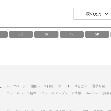
表の見方
2R
3R
4R
5R
u
トップページ
開催レース日程
オートレースとは？
選手名鑑
ニュース-レース情報
ニュース-アップデート情報
AutoRace.J