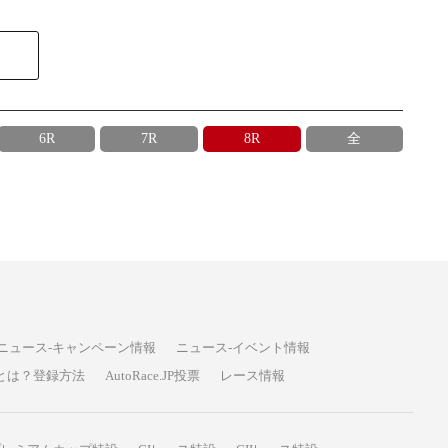
6R
7R
8R
全
ニュース-キャンペーン情報
ニュース-イベント情報
P投票とは？登録方法
AutoRace.JP投票
レース情報