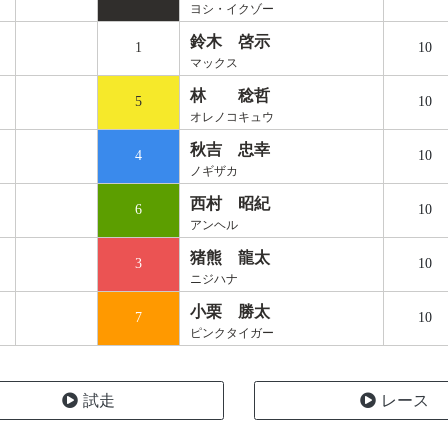
ヨシ・イクゾー
鈴木 啓示
1
10
マックス
林 稔哲
5
10
オレノコキュウ
秋吉 忠幸
4
10
ノギザカ
西村 昭紀
6
10
アンヘル
猪熊 龍太
3
10
ニジハナ
小栗 勝太
7
10
ピンクタイガー
試走
レース