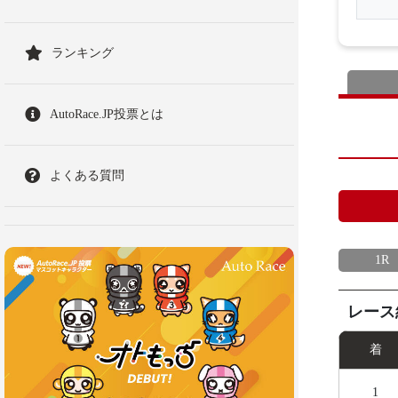
ランキング
AutoRace.JP投票とは
よくある質問
1R
レース
着
1