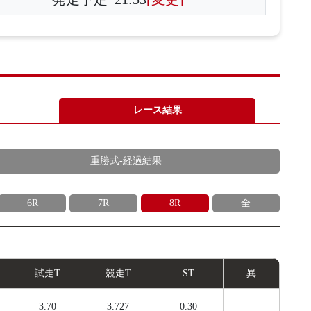
レース結果
重勝式-経過結果
6R
7R
8R
全
試
走
T
競
走
T
ST
異
3.70
3.727
0.30