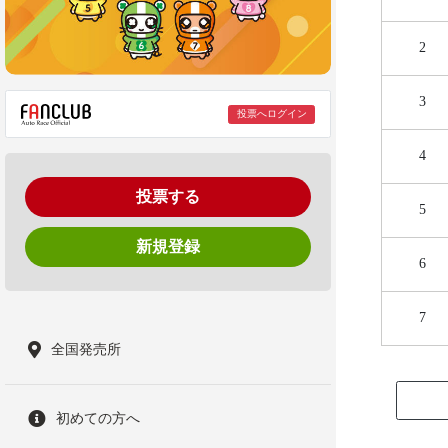
2
3
投票へログイン
4
投票する
5
新規登録
6
7
全国発売所
初めての方へ