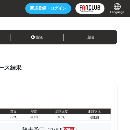
新規登録・
ログイン
飯塚
山陽
ース結果
気温
湿度
走路温度
走路状況
7.0℃
86.0%
9.0℃
湿走路
発走予定
21:53
[変更]