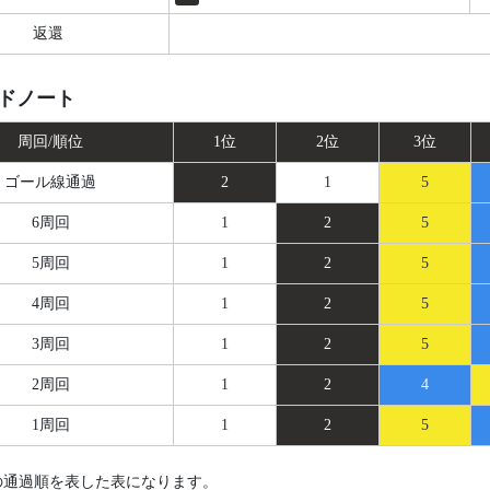
返還
ドノート
周回/順位
1位
2位
3位
ゴール線
通過
2
1
5
6周回
1
2
5
5周回
1
2
5
4周回
1
2
5
3周回
1
2
5
2周回
1
2
4
1周回
1
2
5
の通過順を表した表になります。