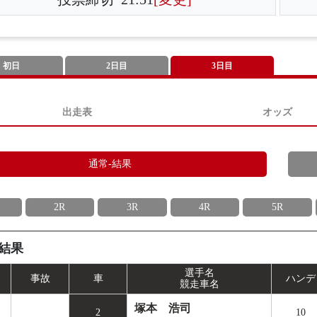
初日
2日目
3日目
出走表
オッズ
通常-結果
2R
3R
4R
5R
結果
選手名
事
故
車
ハンデ
競走車名
塚本 浩司
2
10