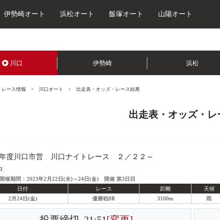
伊勢崎オート
浜松オート
飯塚オート
山陽オート
川口
伊勢崎
浜松
レース情報
川口オート
出走表・オッズ・レース結果
出走表・オッズ・レ
年度川口市営 川口ナイトレース ２／２２～
口
開催期間：2023年2月22日(水)～24日(金) 開催 第3日目
日付
レース
距離
天候
2月24日(金)
優勝戦8R
3100m
雨
投票締切
21:51
[変更]