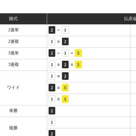
賭式
払戻
-
2
1
2連単
=
1
2
2連複
-
-
2
1
5
3連単
=
=
1
2
5
3連複
=
1
2
=
2
5
ワイド
=
1
5
2
単勝
1
複勝
2