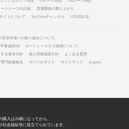
プレミアムカップ特設
GIレース特設
GIIレース特設
オートレースの記録
普通開催の勝ち上がり
サイトについて
YouTubeチャンネル
1日2回出走
の安全対策への取り組みについて
手養成所HP
オートレースロゴ使用について
対する基本方針
個人情報保護方針
よくある質問
専門紙連絡先
モバイルサイト
サイトマップ
English
A
の購入は20歳になってから。
や社会福祉等に役立てられています。