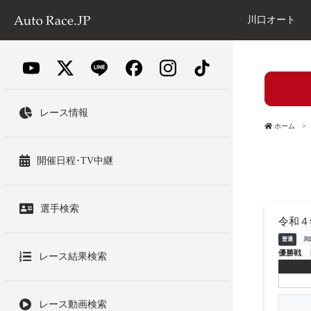
川口オート
レース情報
ホーム
開催日程･TV中継
選手検索
令和４
普通
川
優勝戦
レース結果検索
レース動画検索