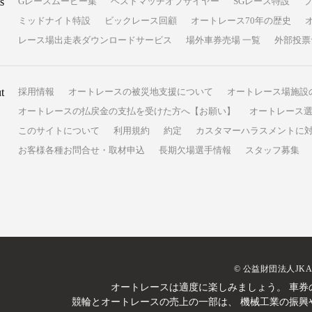
s
Gレースムービー集
ベストマッチオブザイヤー
SGレース特設
ミッドナイト特設
ビックレース回顧
オートレース70年の歴史
レース場出走表ダウンロードサービス
場外車券売場 一覧
外部投票
t
採用情報
オートレースの被災地支援について
オートレース場施設
オートレースの払戻金の支払を受けた方へ【お願い】
オートレース選
このサイトについて
利用規約
約定
カスタマーハラスメントに
お客様各種お問合せ・取材申込
長期欠場選手情報
スタッフ募集
© 公益財団法人JK
オートレースは適度に楽しみましょう。
車券
競輪とオートレースの売上の一部は、
機械工業の振興