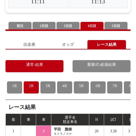
11:11
11:13
初日
2日目
3日目
4日目
5日目
出走表
オッズ
レース結果
通常-結果
重勝式-経過結果
1R
2R
3R
4R
5R
6R
7R
8R
レース結果
選手名
着
事
車
H
試
T
競
T
競走車名
平田 雅崇
1
8
20
3.28
3.39
Ｓトラノスケ