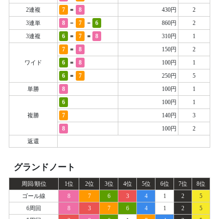
=
2連複
7
8
430円
2
-
-
3連単
8
7
6
860円
2
=
=
3連複
6
7
8
310円
1
=
7
8
150円
2
=
ワイド
6
8
100円
1
=
6
7
250円
5
単勝
8
100円
1
6
100円
1
複勝
7
140円
3
8
100円
2
返還
グランドノート
周回/順位
1位
2位
3位
4位
5位
6位
7位
8位
ゴール線
8
7
6
3
4
1
2
5
6周回
8
3
7
6
4
1
2
5