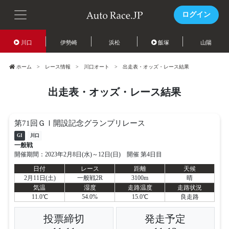
ログイン
川口
伊勢崎
浜松
飯塚
山陽
ホーム
レース情報
川口オート
出走表・オッズ・レース結果
出走表・オッズ・レース結果
第71回ＧⅠ開設記念グランプリレース
GI
川口
一般戦
開催期間：2023年2月8日(水)～12日(日) 開催 第4日目
日付
レース
距離
天候
2月11日(土)
一般戦2R
3100m
晴
気温
湿度
走路温度
走路状況
11.0℃
54.0%
15.0℃
良走路
投票締切
発走予定