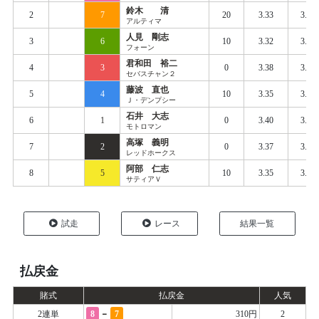
鈴木 清
2
7
20
3.33
3.40
アルティマ
人見 剛志
3
6
10
3.32
3.41
フォーン
君和田 裕二
4
3
0
3.38
3.43
セバスチャン２
藤波 直也
5
4
10
3.35
3.42
Ｊ・デンプシー
石井 大志
6
1
0
3.40
3.44
モトロマン
高塚 義明
7
2
0
3.37
3.44
レッドホークス
阿部 仁志
8
5
10
3.35
3.45
サティアＶ
試走
レース
結果一覧
払戻金
賭式
払戻金
人気
-
2連単
8
7
310円
2