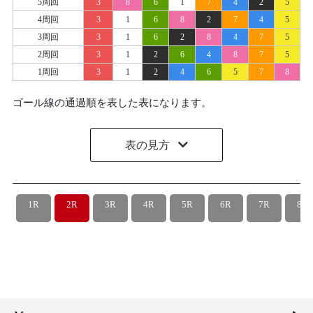
5周回
3
8
6
1
7
4
2
5
4周回
3
1
6
8
2
7
4
5
3周回
3
1
6
2
8
4
7
5
2周回
3
1
2
6
4
8
7
5
1周回
3
1
2
4
6
5
7
8
ゴール線の通過順を表した表になります。
表の見方
1R
2R
3R
4R
5R
6R
7R
8R