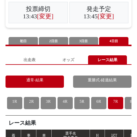
投票締切
発走予定
13:43
[変更]
13:45
[変更]
初日
2日目
3日目
4日目
出走表
オッズ
レース結果
通常-結果
重勝式-経過結果
1R
2R
3R
4R
5R
6R
7R
8R
レース結果
選手名
着
事
車
H
試
T
競
T