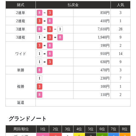
賭式
払戻金
人気
-
2連単
8
3
850円
3
=
2連複
3
8
410円
1
-
-
3連単
8
3
1
7,610円
28
=
=
3連複
1
3
8
1,940円
9
=
3
8
190円
2
=
ワイド
1
8
910円
14
=
1
3
630円
9
単勝
8
470円
3
1
230円
7
複勝
3
100円
1
8
110円
2
返還
グランドノート
周回/順位
1位
2位
3位
4位
5位
6位
7位
8位