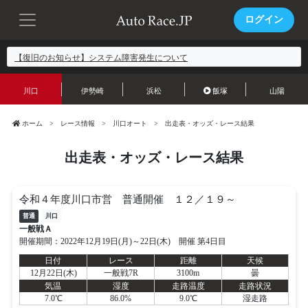
ログイン
【復旧のお知らせ】システム障害発生について
川口
伊勢崎
浜松
飯塚
山陽
ホーム
レース情報
川口オート
出走表・オッズ・レース結果
出走表・オッズ・レース結果
令和４年度川口市営 普通開催 １２／１９～
普通
川口
一般戦Ａ
開催期間：2022年12月19日(月)～22日(木) 開催 第4日目
日付
レース
距離
天候
12月22日(木)
一般戦7R
3100m
曇
気温
湿度
走路温度
走路状況
7.0℃
86.0%
9.0℃
湿走路