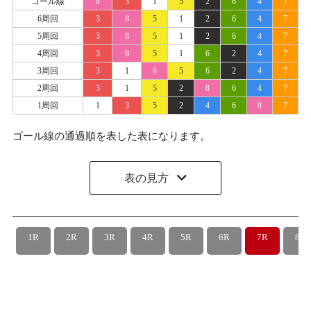
ゴール線
8
3
1
5
2
6
4
7
6周回
3
8
5
1
2
6
4
7
5周回
3
8
5
1
2
6
4
7
4周回
3
8
5
1
6
2
4
7
3周回
3
1
8
5
6
2
4
7
2周回
3
1
5
2
8
6
4
7
1周回
1
3
5
2
4
6
8
7
ゴール線の通過順を表した表になります。
表の見方
1R
2R
3R
4R
5R
6R
7R
8R