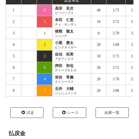
競走車名
高宗 良次
1
8
40
3.75
3.72
ビーバップ２
本田 仁恵
2
3
10
3.72
3.77
チェ・ホンダン
猪熊 龍太
3
1
0
3.79
3.83
ニジハナ
小栗 勝太
4
5
20
3.69
3.81
ピンクタイガー
佐伯 拓実
5
2
10
3.71
3.82
アオアシ３３
押田 和也
6
6
20
3.72
3.81
ディープＲＥＤ
岩佐 常義
7
4
20
3.76
3.82
ＯＶシーズ２
石井 大輔
8
7
20
3.86
3.97
ジェニュイン５
試走
レース
結果一覧
払戻金