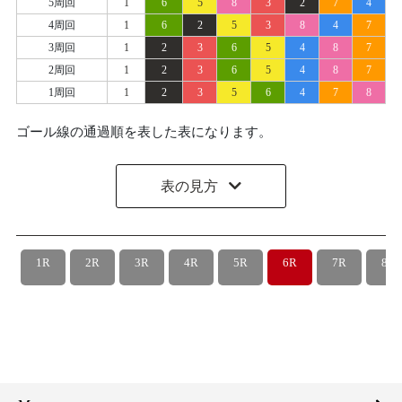
5周回
1
6
5
8
3
2
7
4
4周回
1
6
2
5
3
8
4
7
3周回
1
2
3
6
5
4
8
7
2周回
1
2
3
6
5
4
8
7
1周回
1
2
3
5
6
4
7
8
ゴール線の通過順を表した表になります。
表の見方
1R
2R
3R
4R
5R
6R
7R
8R