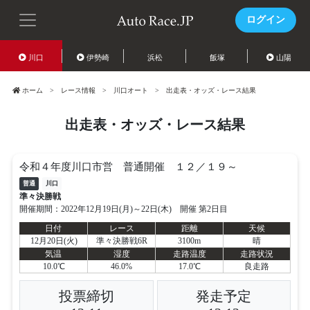
ログイン
川口
伊勢崎
浜松
飯塚
山陽
ホーム
レース情報
川口オート
出走表・オッズ・レース結果
出走表・オッズ・レース結果
令和４年度川口市営 普通開催 １２／１９～
普通
川口
準々決勝戦
開催期間：2022年12月19日(月)～22日(木) 開催 第2日目
日付
レース
距離
天候
12月20日(火)
準々決勝戦6R
3100m
晴
気温
湿度
走路温度
走路状況
10.0℃
46.0%
17.0℃
良走路
投票締切
発走予定