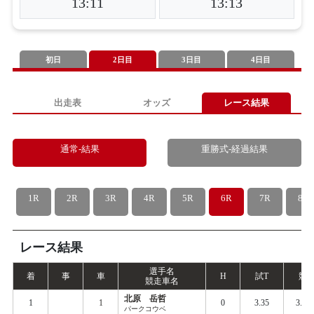
13:11
13:13
初日
2日目
3日目
4日目
出走表
オッズ
レース結果
通常-結果
重勝式-経過結果
1R
2R
3R
4R
5R
6R
7R
8R
レース結果
選手名
着
事
車
H
試
T
競
T
競走車名
北原 岳哲
1
1
0
3.35
3.41
パークコウベ