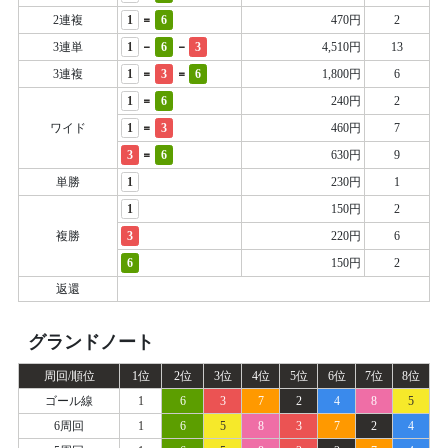
=
2連複
1
6
470円
2
-
-
3連単
1
6
3
4,510円
13
=
=
3連複
1
3
6
1,800円
6
=
1
6
240円
2
=
ワイド
1
3
460円
7
=
3
6
630円
9
単勝
1
230円
1
1
150円
2
複勝
3
220円
6
6
150円
2
返還
グランドノート
周回/順位
1位
2位
3位
4位
5位
6位
7位
8位
ゴール線
1
6
3
7
2
4
8
5
6周回
1
6
5
8
3
7
2
4