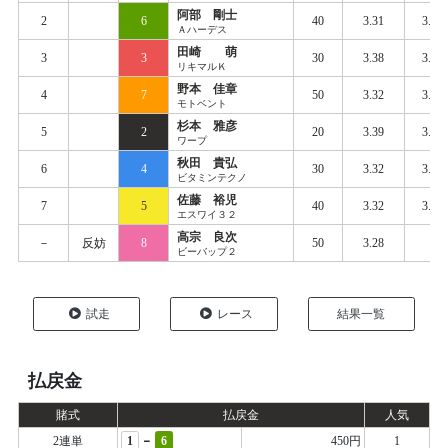
阿部 剛士
2
6
40
3.31
3.40
Ａハーデス
田崎 萌
3
3
30
3.38
3.44
リキマルＫ
野本 佳章
4
7
50
3.32
3.42
モトベント
杉本 雅彦
5
2
20
3.39
3.47
ワープ
秋田 貴弘
6
4
30
3.32
3.47
ビタミンテクノ
佐藤 裕児
7
5
40
3.32
3.51
エスワイ３２
高宗 良次
－
反妨
8
50
3.28
ビーバップ２
試走
レース
結果一覧
払戻金
賭式
払戻金
人気
-
2連単
1
6
450円
1