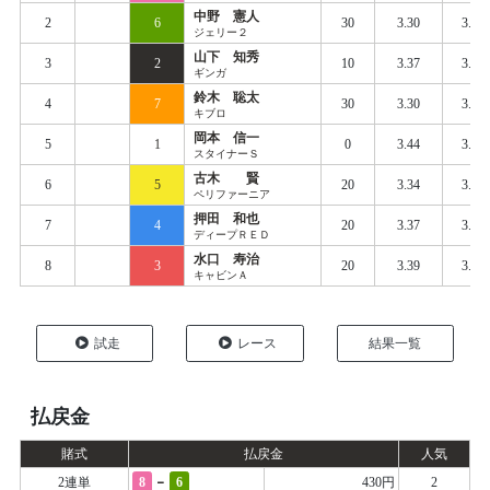
中野 憲人
2
6
30
3.30
3.41
ジェリー２
山下 知秀
3
2
10
3.37
3.44
ギンガ
鈴木 聡太
4
7
30
3.30
3.42
キブロ
岡本 信一
5
1
0
3.44
3.47
スタイナーＳ
古木 賢
6
5
20
3.34
3.45
ペリファーニア
押田 和也
7
4
20
3.37
3.45
ディープＲＥＤ
水口 寿治
8
3
20
3.39
3.47
キャビンＡ
試走
レース
結果一覧
払戻金
賭式
払戻金
人気
-
2連単
8
6
430円
2