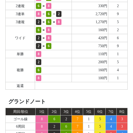
=
2連複
6
8
330円
2
-
-
3連単
8
6
2
2,720円
9
=
=
3連複
2
6
8
1,270円
5
=
6
8
160円
2
=
ワイド
2
8
420円
6
=
2
6
750円
9
単勝
8
110円
1
2
200円
5
複勝
6
160円
4
8
100円
1
返還
グランドノート
周回/順位
1位
2位
3位
4位
5位
6位
7位
8位
ゴール線
8
6
2
7
1
5
4
3
6周回
8
2
6
7
1
5
4
3