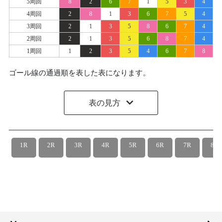
5周回
8
2
6
7
1
5
3
4
4周回
2
8
1
3
6
7
5
4
3周回
2
1
3
5
8
6
7
4
2周回
2
1
3
5
6
8
7
4
1周回
1
2
3
5
4
6
7
8
ゴール線の通過順を表した表になります。
表の見方
1R
2R
3R
4R
5R
6R
7R
8R