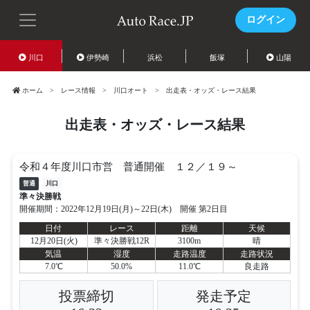
ログイン
川口
伊勢崎
浜松
飯塚
山陽
ホーム
レース情報
川口オート
出走表・オッズ・レース結果
出走表・オッズ・レース結果
令和４年度川口市営 普通開催 １２／１９～
普通
川口
準々決勝戦
開催期間：2022年12月19日(月)～22日(木) 開催 第2日目
日付
レース
距離
天候
12月20日(火)
準々決勝戦12R
3100m
晴
気温
湿度
走路温度
走路状況
7.0℃
50.0%
11.0℃
良走路
投票締切
発走予定