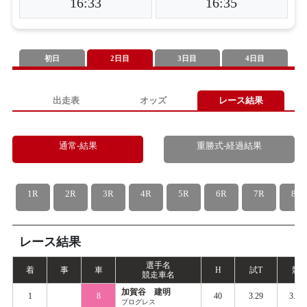
16:33
16:35
初日
2日目
3日目
4日目
出走表
オッズ
レース結果
通常-結果
重勝式-経過結果
1R
2R
3R
4R
5R
6R
7R
8R
レース結果
選手名
着
事
車
H
試
T
競
T
競走車名
加賀谷 建明
1
8
40
3.29
3.36
プログレス