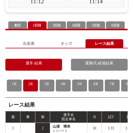
11:12
11:14
初日
2日目
3日目
4日目
5日目
6日目
出走表
オッズ
レース結果
通常-結果
重勝式-経過結果
1R
2R
3R
4R
5R
6R
7R
8R
レース結果
選手名
着
事
車
H
試
T
競
T
競走車名
山浦 博幸
1
2
10
3.33
3.40
トリバード