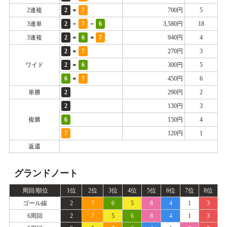
=
2連複
2
7
700円
5
-
-
3連単
2
7
6
3,580円
18
=
=
3連複
2
6
7
940円
4
=
2
7
270円
3
=
ワイド
2
6
300円
5
=
6
7
450円
6
単勝
2
290円
2
2
130円
3
複勝
6
150円
4
7
120円
1
返還
グランドノート
周回/順位
1位
2位
3位
4位
5位
6位
7位
8位
ゴール線
2
7
6
5
8
4
1
3
6周回
2
7
5
6
8
4
1
3