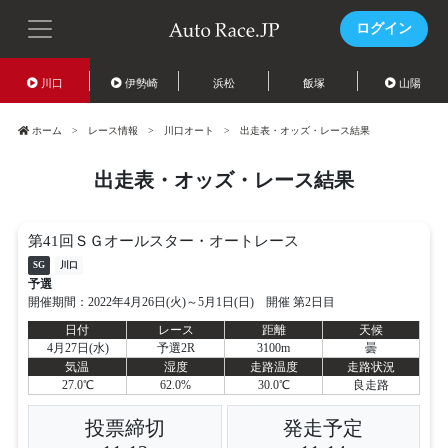
ログイン
川口
伊勢崎
浜松
飯塚
山陽
ホーム
レース情報
川口オート
出走表・オッズ・レース結果
出走表・オッズ・レース結果
第41回ＳＧオールスター・オートレース
SG
川口
予選
開催期間：2022年4月26日(火)～5月1日(日) 開催 第2日目
日付
レース
距離
天候
4月27日(水)
予選2R
3100m
曇
気温
湿度
走路温度
走路状況
27.0℃
62.0%
30.0℃
良走路
投票締切
発走予定