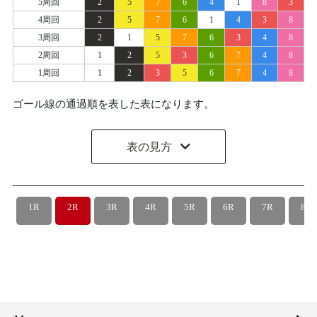
5周回
2
5
7
6
4
1
8
3
4周回
2
5
7
6
1
4
3
8
3周回
2
1
5
7
6
3
4
8
2周回
1
2
5
3
6
7
4
8
1周回
1
2
3
5
6
7
4
8
ゴール線の通過順を表した表になります。
表の見方
1R
2R
3R
4R
5R
6R
7R
8R