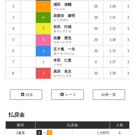
浦田 信輔
2
7
20
3.28
3.39
パンジャ
加賀谷 建明
3
6
20
3.31
3.40
ビッグボス
岩田 行雄
4
5
20
3.32
3.40
ダイレクト２
佐藤 貴也
5
8
20
3.30
3.41
スケートラブ
五十嵐 一夫
6
4
20
3.35
3.41
ボーリバージュ
本田 仁恵
7
1
0
3.37
3.44
ミヤビ
高宗 良次
8
3
20
3.36
3.42
ビーバップ２
試走
レース
結果一覧
払戻金
賭式
払戻金
人気
-
2連単
2
7
1,100円
6