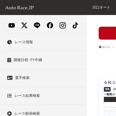
川口オート
レース情報
ホーム
開催日程･TV中継
選手検索
令和３
普通
川
一般戦Ａ
レース結果検索
レース動画検索