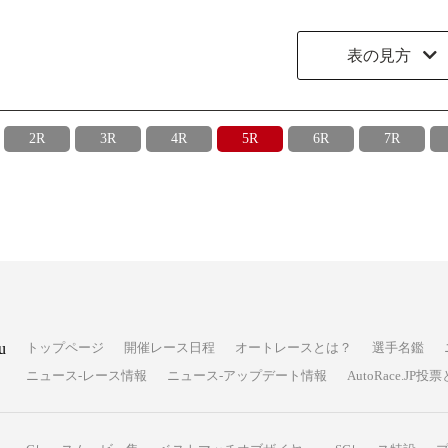
表の見方
2R
3R
4R
5R
6R
7R
u
トップページ
開催レース日程
オートレースとは？
選手名鑑
ニュース-レース情報
ニュース-アップデート情報
AutoRace.J