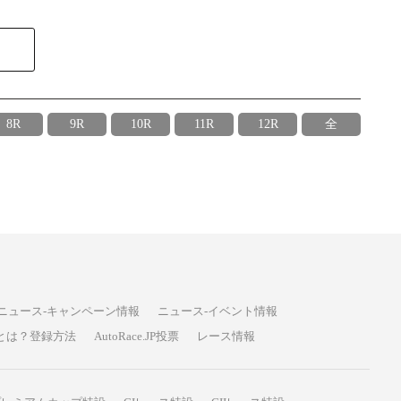
8R
9R
10R
11R
12R
全
ニュース-キャンペーン情報
ニュース-イベント情報
P投票とは？登録方法
AutoRace.JP投票
レース情報