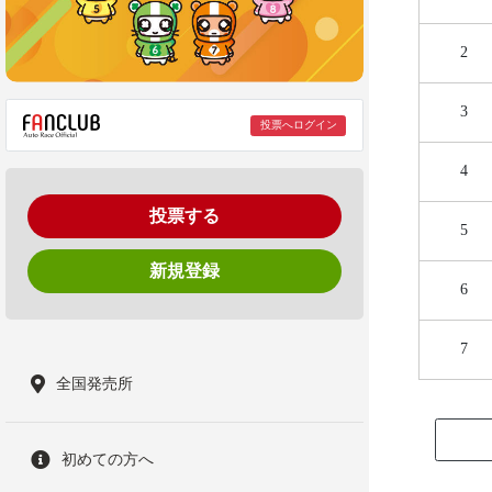
2
3
投票へログイン
4
投票する
5
新規登録
6
7
全国発売所
初めての方へ