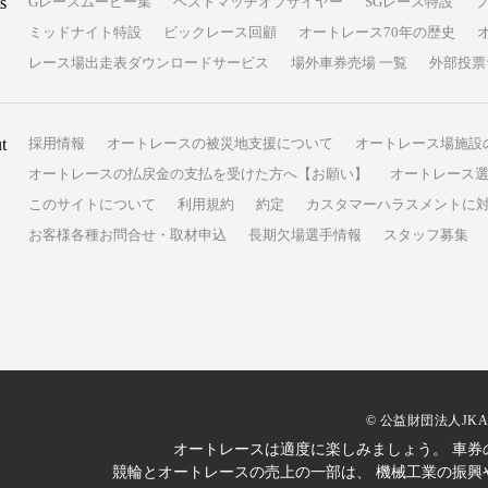
s
Gレースムービー集
ベストマッチオブザイヤー
SGレース特設
ミッドナイト特設
ビックレース回顧
オートレース70年の歴史
レース場出走表ダウンロードサービス
場外車券売場 一覧
外部投票
t
採用情報
オートレースの被災地支援について
オートレース場施設
オートレースの払戻金の支払を受けた方へ【お願い】
オートレース選
このサイトについて
利用規約
約定
カスタマーハラスメントに
お客様各種お問合せ・取材申込
長期欠場選手情報
スタッフ募集
© 公益財団法人JK
オートレースは適度に楽しみましょう。
車券
競輪とオートレースの売上の一部は、
機械工業の振興