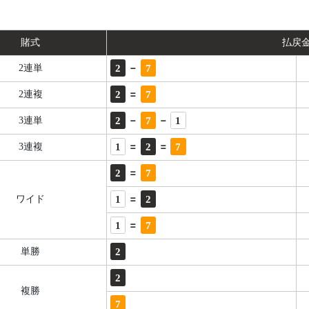
賭式
払戻
-
2
7
2連単
=
2
7
2連複
-
-
2
7
1
3連単
=
=
1
2
7
3連複
=
2
7
=
1
2
ワイド
=
1
7
2
単勝
2
複勝
7