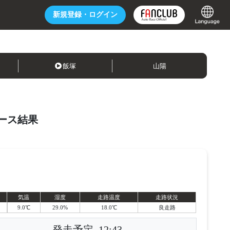
新規登録・
ログイン
飯塚
山陽
ース結果
気温
湿度
走路温度
走路状況
9.0℃
29.0%
18.0℃
良走路
発走予定
12:43