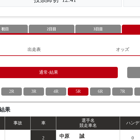
初日
2日目
3日目
出走表
オッズ
通常-結果
2R
3R
4R
5R
6R
7R
結果
選手名
事
故
車
ハンデ
競走車名
中原 誠
2
0