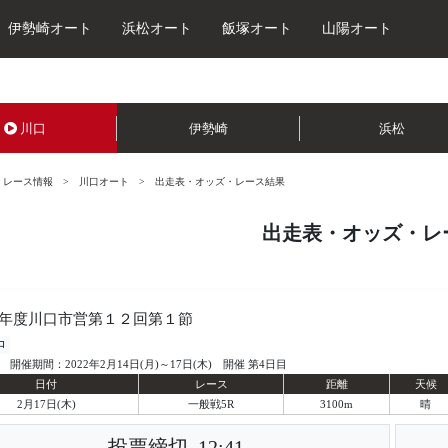
伊勢崎オート
浜松オート
飯塚オート
山陽オート
川口
伊勢崎
浜松
レース情報
川口オート
出走表・オッズ・レース結果
出走表・オッズ・レ
年度川口市営第１２回第１節
口
開催期間：2022年2月14日(月)～17日(木) 開催 第4日目
日付
レース
距離
天候
2月17日(木)
一般戦5R
3100m
晴
投票締切
12:41