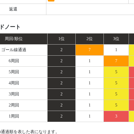
返還
ドノート
周回/順位
1位
2位
3位
ゴール線
通過
2
7
1
6周回
2
1
7
5周回
2
1
5
4周回
2
1
5
3周回
2
1
5
2周回
2
1
5
1周回
2
1
3
の通過順を表した表になります。