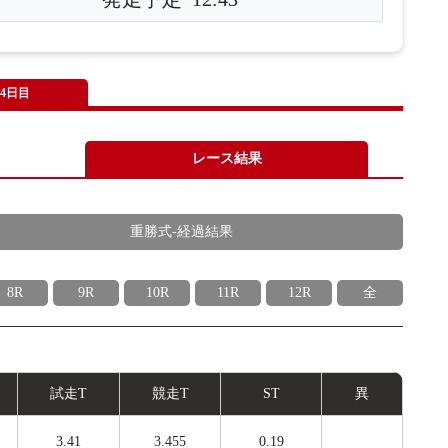
4日目
レース結果
重勝式-経過結果
8R
9R
10R
11R
12R
全
試
走
T
競
走
T
ST
異
3.41
3.455
0.19