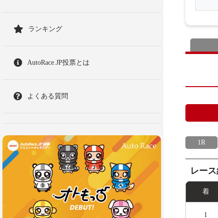
ランキング
AutoRace.JP投票とは
よくある質問
1R
レース
着
1