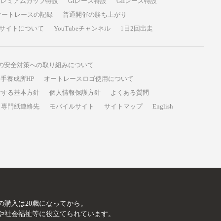
プレミアムカップ特設
GIレース特設
GIIレース特設
オートレースの記録
普通開催の勝ち上がり
サイトについて
YouTubeチャンネル
1日2回出走
の安全対策への取り組みについて
手養成所HP
オートレースロゴ使用について
対する基本方針
個人情報保護方針
よくある質問
専門紙連絡先
モバイルサイト
サイトマップ
English
A
の購入は20歳になってから。
や社会福祉等に役立てられています。