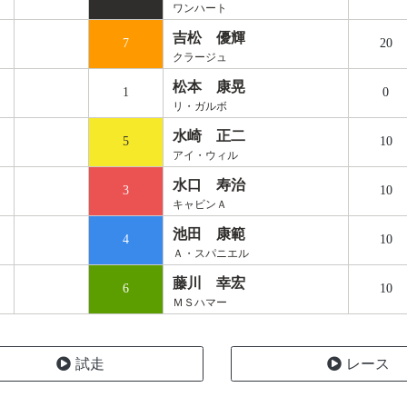
ワンハート
吉松 優輝
7
20
クラージュ
松本 康晃
1
0
リ・ガルボ
水崎 正二
5
10
アイ・ウィル
水口 寿治
3
10
キャビンＡ
池田 康範
4
10
Ａ・スパニエル
藤川 幸宏
6
10
ＭＳハマー
試走
レース