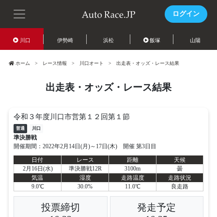
ログイン
川口
伊勢崎
浜松
飯塚
山陽
ホーム
レース情報
川口オート
出走表・オッズ・レース結果
出走表・オッズ・レース結果
令和３年度川口市営第１２回第１節
普通
川口
準決勝戦
開催期間：2022年2月14日(月)～17日(木) 開催 第3日目
日付
レース
距離
天候
2月16日(水)
準決勝戦12R
3100m
曇
気温
湿度
走路温度
走路状況
9.0℃
30.0%
11.0℃
良走路
投票締切
発走予定