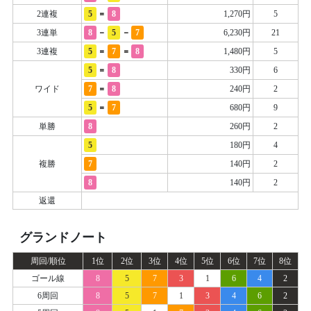
=
2連複
5
8
1,270円
5
-
-
3連単
8
5
7
6,230円
21
=
=
3連複
5
7
8
1,480円
5
=
5
8
330円
6
=
ワイド
7
8
240円
2
=
5
7
680円
9
単勝
8
260円
2
5
180円
4
複勝
7
140円
2
8
140円
2
返還
グランドノート
周回/順位
1位
2位
3位
4位
5位
6位
7位
8位
ゴール線
8
5
7
3
1
6
4
2
6周回
8
5
7
1
3
4
6
2