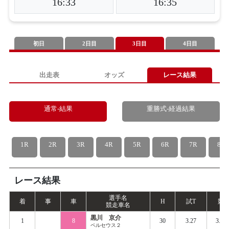
16:33
16:35
初日
2日目
3日目
4日目
出走表
オッズ
レース結果
通常-結果
重勝式-経過結果
1R
2R
3R
4R
5R
6R
7R
8R
レース結果
選手名
着
事
車
H
試
T
競
T
競走車名
黒川 京介
1
8
30
3.27
3.36
ペルセウス２