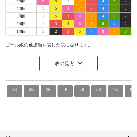
5周回
8
5
1
7
3
4
6
2
4周回
1
5
8
7
3
4
6
2
3周回
1
5
3
8
7
4
6
2
2周回
1
3
5
8
7
6
4
2
1周回
1
2
3
5
4
8
7
6
ゴール線の通過順を表した表になります。
表の見方
1R
2R
3R
4R
5R
6R
7R
8R