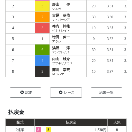
影山 伸
2
5
20
3.31
3.38
シュガ
吉原 恭佑
3
7
30
3.30
3.38
Ｊ・バーシア
梅内 幹雄
4
3
10
3.35
3.41
ペネトレイト
増田 伸一
5
1
0
3.32
3.42
アラシ
浜野 淳
6
6
30
3.31
3.39
エンブレム３
内山 雄介
7
4
20
3.34
3.41
フブキザクラ１
藤川 幸宏
8
2
10
3.37
3.50
ＭＳハマー
試走
レース
結果一覧
払戻金
賭式
払戻金
人気
-
2連単
8
5
1,530円
8