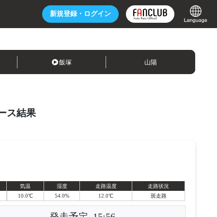
新規登録・
ログイン
飯塚
山陽
ース結果
気温
湿度
走路温度
走路状況
10.0℃
54.0%
12.0℃
斑走路
発走予定
15:56