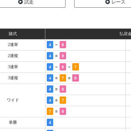
試走
レース
賭式
払戻
-
4
8
2連単
=
4
8
2連複
-
-
4
8
7
3連単
=
=
4
7
8
3連複
=
4
8
=
4
7
ワイド
=
7
8
4
単勝