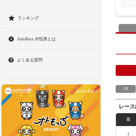
ランキング
AutoRace.JP投票とは
よくある質問
1R
レース
着
1