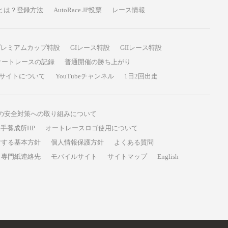
P投票とは？登録方法
AutoRace.JP投票
レース情報
プレミアムカップ特設
GIレース特設
GIIレース特設
オートレースの記録
普通開催の勝ち上がり
サイトについて
YouTubeチャンネル
1日2回出走
の安全対策への取り組みについて
手養成所HP
オートレースロゴ使用について
対する基本方針
個人情報保護方針
よくある質問
専門紙連絡先
モバイルサイト
サイトマップ
English