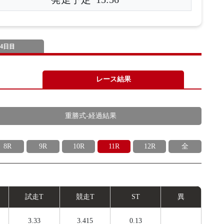
4日目
レース結果
重勝式-経過結果
8R
9R
10R
11R
12R
全
試
走
T
競
走
T
ST
異
3.33
3.415
0.13