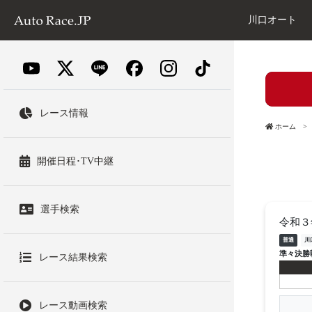
川口オート
レース情報
ホーム
開催日程･TV中継
選手検索
令和３
普通
川
準々決勝
レース結果検索
レース動画検索