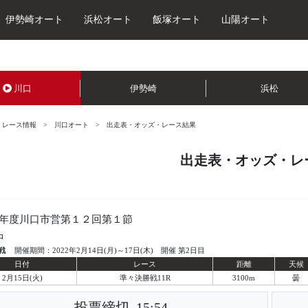
伊勢崎オート
浜松オート
飯塚オート
山陽オート
川口
伊勢崎
浜松
レース情報
川口オート
出走表・オッズ・レース結果
出走表・オッズ・レ
年度川口市営第１２回第１節
口
戦
開催期間：2022年2月14日(月)～17日(木) 開催 第2日目
日付
レース
距離
天候
2月15日(火)
準々決勝戦11R
3100m
曇
投票締切
15:54