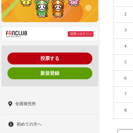
2
3
投票へログイン
4
投票する
5
新規登録
6
7
全国発売所
8
初めての方へ