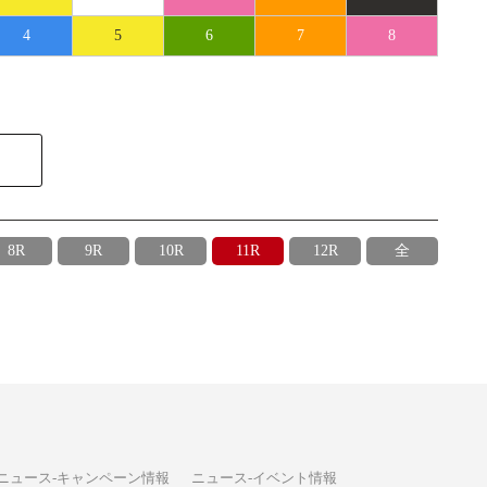
4
5
6
7
8
8R
9R
10R
11R
12R
全
ニュース-キャンペーン情報
ニュース-イベント情報