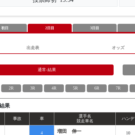
初日
2日目
3日目
出走表
オッズ
通常-結果
2R
3R
4R
5R
6R
7R
結果
選手名
事
故
車
ハンデ
競走車名
増田 伸一
4
10