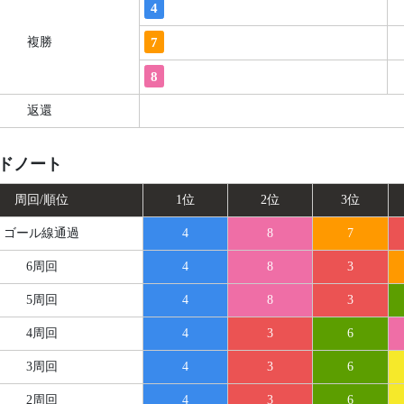
4
7
複勝
8
返還
ドノート
周回/順位
1位
2位
3位
ゴール線
通過
4
8
7
6周回
4
8
3
5周回
4
8
3
4周回
4
3
6
3周回
4
3
6
2周回
4
3
6