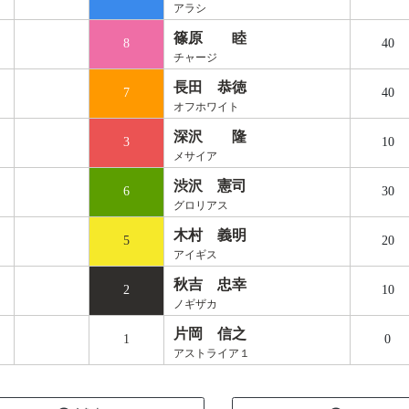
アラシ
篠原 睦
8
40
チャージ
長田 恭徳
7
40
オフホワイト
深沢 隆
3
10
メサイア
渋沢 憲司
6
30
グロリアス
木村 義明
5
20
アイギス
秋吉 忠幸
2
10
ノギザカ
片岡 信之
1
0
アストライア１