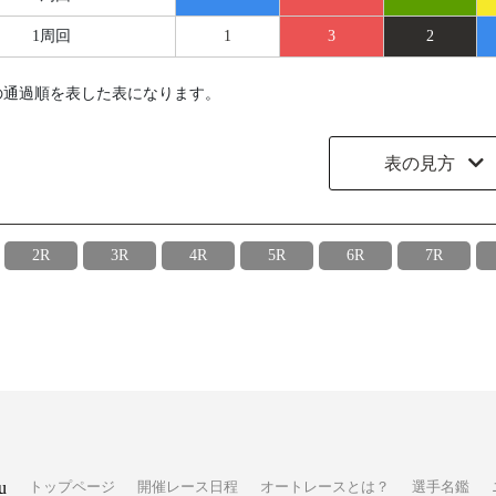
1周回
1
3
2
の通過順を表した表になります。
表の見方
2R
3R
4R
5R
6R
7R
u
トップページ
開催レース日程
オートレースとは？
選手名鑑