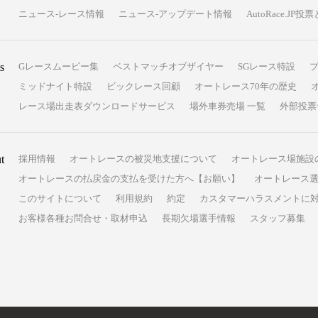
ニュース-レース情報
ニュース-アップデート情報
AutoRace.J
s
Gレースムービー集
ベストマッチオブザイヤー
SGレース特設
ミッドナイト特設
ビックレース回顧
オートレース70年の歴史
レース場出走表ダウンロードサービス
場外車券売場 一覧
外部投票
t
採用情報
オートレースの被災地支援について
オートレース場施設
オートレースの払戻金の支払を受けた方へ【お願い】
オートレース選
このサイトについて
利用規約
約定
カスタマーハラスメントに
お客様各種お問合せ・取材申込
長期欠場選手情報
スタッフ募集