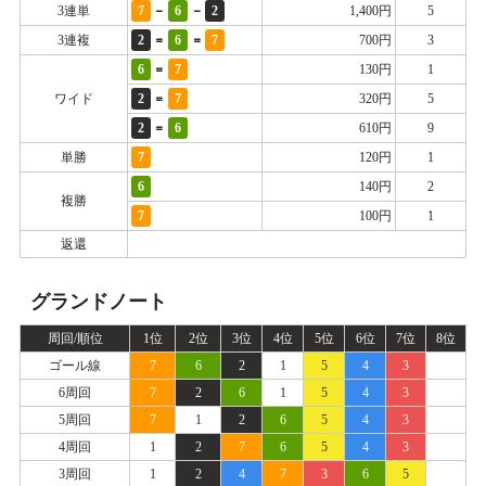
-
-
3連単
7
6
2
1,400円
5
=
=
3連複
2
6
7
700円
3
=
6
7
130円
1
=
ワイド
2
7
320円
5
=
2
6
610円
9
単勝
7
120円
1
6
140円
2
複勝
7
100円
1
返還
グランドノート
周回/順位
1位
2位
3位
4位
5位
6位
7位
8位
ゴール線
7
6
2
1
5
4
3
6周回
7
2
6
1
5
4
3
5周回
7
1
2
6
5
4
3
4周回
1
2
7
6
5
4
3
3周回
1
2
4
7
3
6
5