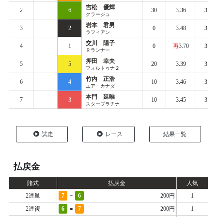
吉松 優輝
2
6
30
3.36
3.46
クラージュ
岩本 君男
3
2
0
3.48
3.49
ラフィアン
交川 陽子
4
1
0
再
3.70
3.50
Ｒランナー
押田 幸夫
5
5
20
3.39
3.48
フォルトゥナ２
竹内 正浩
6
4
10
3.46
3.51
エア・カナダ
本門 延唯
7
3
10
3.45
3.56
スタープラチナ
試走
レース
結果一覧
払戻金
賭式
払戻金
人気
-
2連単
7
6
200円
1
=
2連複
6
7
200円
1