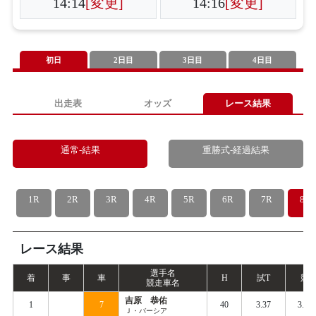
14:14
[変更]
14:16
[変更]
初日
2日目
3日目
4日目
出走表
オッズ
レース結果
通常-結果
重勝式-経過結果
1R
2R
3R
4R
5R
6R
7R
8R
レース結果
選手名
着
事
車
H
試
T
競
T
競走車名
吉原 恭佑
1
7
40
3.37
3.43
Ｊ・バーシア