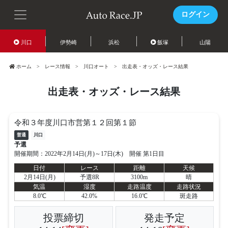
ログイン
川口
伊勢崎
浜松
飯塚
山陽
ホーム
レース情報
川口オート
出走表・オッズ・レース結果
出走表・オッズ・レース結果
令和３年度川口市営第１２回第１節
普通
川口
予選
開催期間：2022年2月14日(月)～17日(木) 開催 第1日目
日付
レース
距離
天候
2月14日(月)
予選8R
3100m
晴
気温
湿度
走路温度
走路状況
8.0℃
42.0%
16.0℃
斑走路
投票締切
発走予定