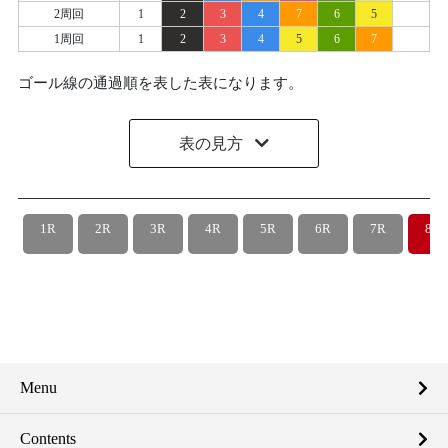
2周回
1
2
3
4
7
6
5
1周回
1
2
3
4
5
6
7
ゴール線の通過順を表した表になります。
表の見方
1R
2R
3R
4R
5R
6R
7R
8R
Menu
Contents