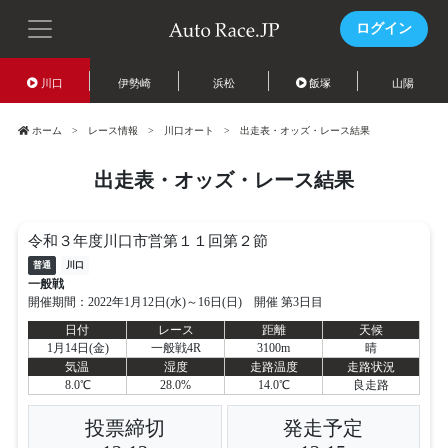
ログイン
川口
伊勢崎
浜松
飯塚
山陽
ホーム
レース情報
川口オート
出走表・オッズ・レース結果
出走表・オッズ・レース結果
令和３年度川口市営第１１回第２節
普通
川口
一般戦
開催期間：2022年1月12日(水)～16日(日) 開催 第3日目
日付
レース
距離
天候
1月14日(金)
一般戦4R
3100m
晴
気温
湿度
走路温度
走路状況
8.0℃
28.0%
14.0℃
良走路
投票締切
発走予定