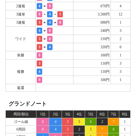
=
2連複
4
8
670円
4
-
-
3連単
8
4
3
3,560円
12
=
=
3連複
3
4
8
690円
1
=
4
8
240円
3
=
ワイド
3
8
210円
2
=
3
4
320円
6
単勝
8
160円
1
3
110円
3
複勝
4
110円
3
8
100円
1
返還
グランドノート
周回/順位
1位
2位
3位
4位
5位
6位
7位
8位
ゴール線
8
4
3
5
6
2
7
1
6周回
8
4
3
2
5
7
6
1