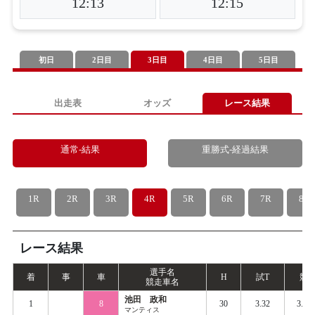
12:13
12:15
初日
2日目
3日目
4日目
5日目
出走表
オッズ
レース結果
通常-結果
重勝式-経過結果
1R
2R
3R
4R
5R
6R
7R
8R
レース結果
選手名
着
事
車
H
試
T
競
T
競走車名
池田 政和
1
8
30
3.32
3.43
マンティス