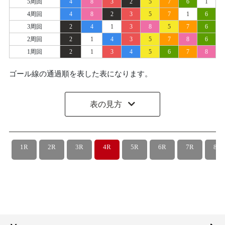
5周回
4
8
3
2
5
7
6
1
4周回
4
8
2
3
5
7
1
6
3周回
2
4
1
3
8
5
7
6
2周回
2
1
4
3
5
7
8
6
1周回
2
1
3
4
5
6
7
8
ゴール線の通過順を表した表になります。
表の見方
1R
2R
3R
4R
5R
6R
7R
8R