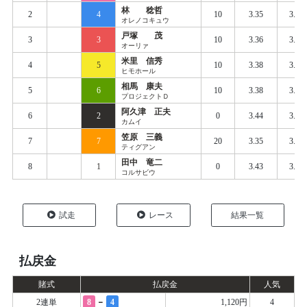
林 稔哲
2
4
10
3.35
3.46
オレノコキュウ
戸塚 茂
3
3
10
3.36
3.47
オーリァ
米里 信秀
4
5
10
3.38
3.50
ヒモホール
相馬 康夫
5
6
10
3.38
3.50
プロジェクトＤ
阿久津 正夫
6
2
0
3.44
3.51
カムイ
笠原 三義
7
7
20
3.35
3.50
ティグアン
田中 竜二
8
1
0
3.43
3.53
コルサビウ
試走
レース
結果一覧
払戻金
賭式
払戻金
人気
-
2連単
8
4
1,120円
4