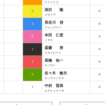
リトリトユ
深沢 隆
5
0
メサイア
長谷川 啓
4
0
ウェンブリー
本田 仁恵
8
0
ミヤビ
斎藤 努
2
0
スカイビート
高橋 祐一
3
0
Ｅパワー
佐々木 敏夫
6
0
ケンウインズ２
中村 晋典
1
0
エアレイリーＲ