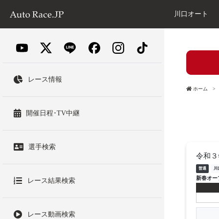
川口オート
レース情報
ホーム
開催日程･TV中継
選手検索
令和３
普通
川
新春オー
レース結果検索
レース動画検索