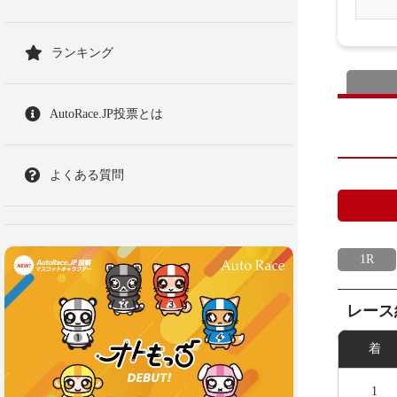
ランキング
AutoRace.JP投票とは
よくある質問
1R
レース
着
1