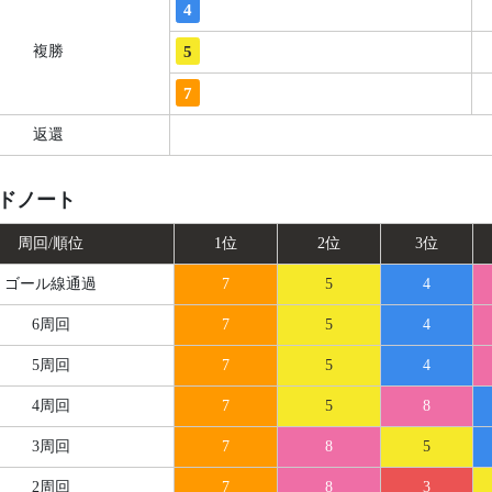
4
5
複勝
7
返還
ドノート
周回/順位
1位
2位
3位
ゴール線
通過
7
5
4
6周回
7
5
4
5周回
7
5
4
4周回
7
5
8
3周回
7
8
5
2周回
7
8
3