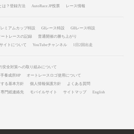
P投票とは？登録方法
AutoRace.JP投票
レース情報
プレミアムカップ特設
GIレース特設
GIIレース特設
オートレースの記録
普通開催の勝ち上がり
サイトについて
YouTubeチャンネル
1日2回出走
の安全対策への取り組みについて
手養成所HP
オートレースロゴ使用について
対する基本方針
個人情報保護方針
よくある質問
専門紙連絡先
モバイルサイト
サイトマップ
English