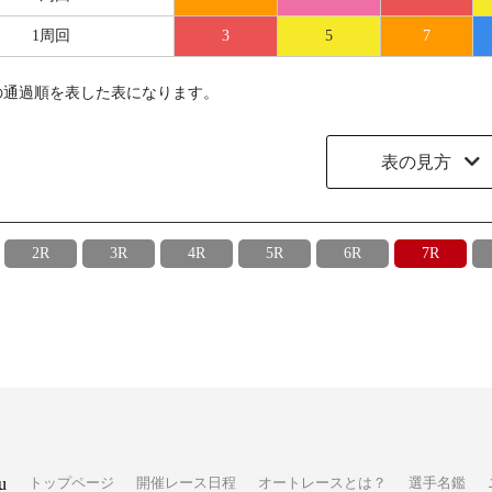
1周回
3
5
7
の通過順を表した表になります。
表の見方
2R
3R
4R
5R
6R
7R
u
トップページ
開催レース日程
オートレースとは？
選手名鑑