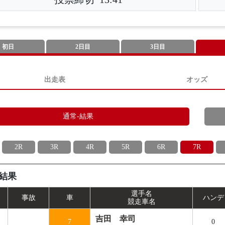
初日
2日目
3日目
出走表
オッズ
通常-結果
2R
3R
4R
5R
6R
7R
結果
選手名
事
故
車
ハンデ
競走車名
吉田 幸司
7
0