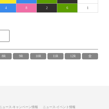
4
8
2
6
1
8R
9R
10R
11R
12R
全
ニュース-キャンペーン情報
ニュース-イベント情報