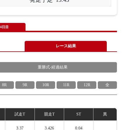
4日目
レース結果
重勝式-経過結果
8R
9R
10R
11R
12R
全
試
走
T
競
走
T
ST
異
3.37
3.426
0.04