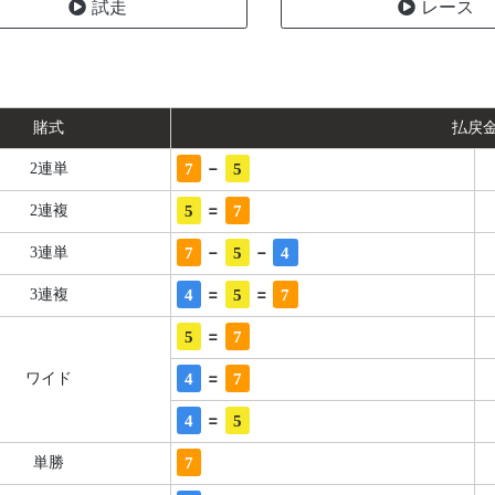
試走
レース
賭式
払戻
-
7
5
2連単
=
5
7
2連複
-
-
7
5
4
3連単
=
=
4
5
7
3連複
=
5
7
=
4
7
ワイド
=
4
5
7
単勝