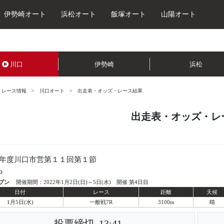
伊勢崎オート
浜松オート
飯塚オート
山陽オート
川口
伊勢崎
浜松
レース情報
川口オート
出走表・オッズ・レース結果
出走表・オッズ・レ
年度川口市営第１１回第１節
口
プン
開催期間：2022年1月2日(日)～5日(水) 開催 第4日目
日付
レース
距離
天候
1月5日(水)
一般戦7R
3100m
晴
投票締切
13:41