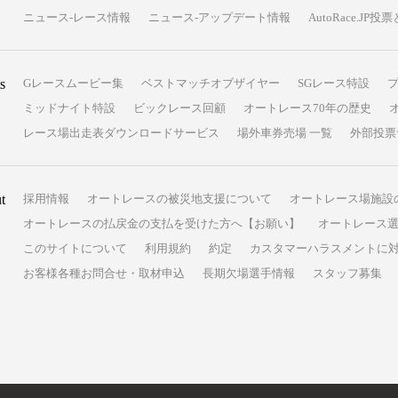
ニュース-レース情報
ニュース-アップデート情報
AutoRace.J
s
Gレースムービー集
ベストマッチオブザイヤー
SGレース特設
ミッドナイト特設
ビックレース回顧
オートレース70年の歴史
レース場出走表ダウンロードサービス
場外車券売場 一覧
外部投票
t
採用情報
オートレースの被災地支援について
オートレース場施設
オートレースの払戻金の支払を受けた方へ【お願い】
オートレース選
このサイトについて
利用規約
約定
カスタマーハラスメントに
お客様各種お問合せ・取材申込
長期欠場選手情報
スタッフ募集