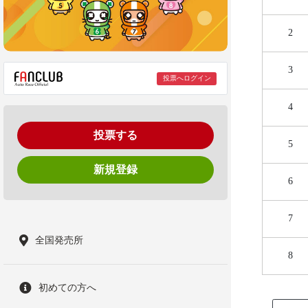
2
3
投票へログイン
4
投票する
5
新規登録
6
7
全国発売所
8
初めての方へ