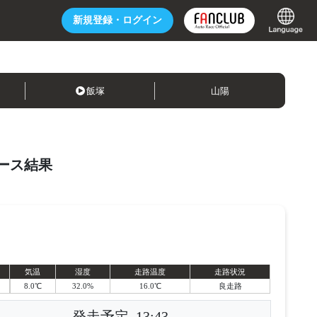
新規登録・
ログイン
飯塚
山陽
ース結果
気温
湿度
走路温度
走路状況
8.0℃
32.0%
16.0℃
良走路
発走予定
13:43