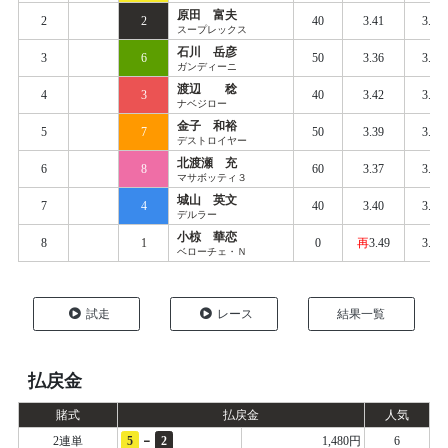
原田 富夫
2
2
40
3.41
3.45
スープレックス
石川 岳彦
3
6
50
3.36
3.45
ガンディーニ
渡辺 稔
4
3
40
3.42
3.46
ナベジロー
金子 和裕
5
7
50
3.39
3.46
デストロイヤー
北渡瀬 充
6
8
60
3.37
3.45
マサボッティ３
城山 英文
7
4
40
3.40
3.48
デルラー
小椋 華恋
8
1
0
再
3.49
3.61
ベローチェ・Ｎ
試走
レース
結果一覧
払戻金
賭式
払戻金
人気
-
2連単
5
2
1,480円
6