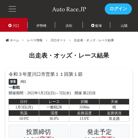
ログイン
川口
伊勢崎
浜松
飯塚
山陽
ホーム
レース情報
川口オート
出走表・オッズ・レース結果
出走表・オッズ・レース結果
令和３年度川口市営第１１回第１節
普通
川口
一般戦
開催期間：2022年1月2日(日)～5日(水) 開催 第2日目
日付
レース
距離
天候
1月3日(月)
一般戦2R
3100m
晴
気温
湿度
走路温度
走路状況
10.0℃
36.0%
13.0℃
良走路
投票締切
発走予定