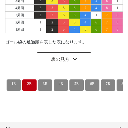
5周回
2
5
3
6
7
4
8
1
4周回
2
3
5
6
7
4
8
1
3周回
2
3
5
6
4
1
7
8
2周回
1
2
3
5
4
6
7
8
1周回
1
2
3
4
5
6
7
8
ゴール線の通過順を表した表になります。
表の見方
1R
2R
3R
4R
5R
6R
7R
8R