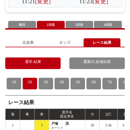
11:21
[変更]
11:23
[変更]
初日
2日目
3日目
4日目
出走表
オッズ
レース結果
通常-結果
重勝式-経過結果
1R
2R
3R
4R
5R
6R
7R
8R
レース結果
選手名
着
事
車
H
試
T
競
T
競走車名
戸塚 茂
1
5
50
3.36
3.44
オーリァ