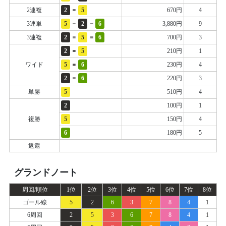
=
2連複
2
5
670円
4
-
-
3連単
5
2
6
3,880円
9
=
=
3連複
2
5
6
700円
3
=
2
5
210円
1
=
ワイド
5
6
230円
4
=
2
6
220円
3
単勝
5
510円
4
2
100円
1
複勝
5
150円
4
6
180円
5
返還
グランドノート
周回/順位
1位
2位
3位
4位
5位
6位
7位
8位
ゴール線
5
2
6
3
7
8
4
1
6周回
2
5
3
6
7
8
4
1