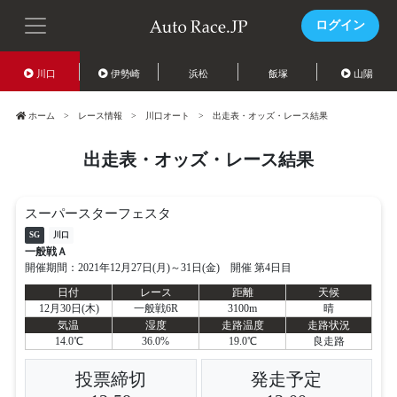
ログイン
川口
伊勢崎
浜松
飯塚
山陽
ホーム
レース情報
川口オート
出走表・オッズ・レース結果
出走表・オッズ・レース結果
スーパースターフェスタ
SG
川口
一般戦Ａ
開催期間：2021年12月27日(月)～31日(金) 開催 第4日目
日付
レース
距離
天候
12月30日(木)
一般戦6R
3100m
晴
気温
湿度
走路温度
走路状況
14.0℃
36.0%
19.0℃
良走路
投票締切
発走予定