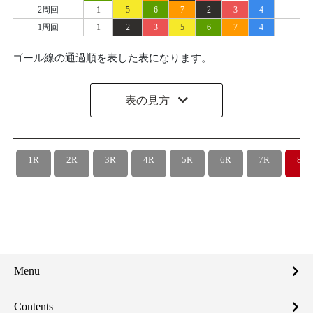
2周回
1
5
6
7
2
3
4
1周回
1
2
3
5
6
7
4
ゴール線の通過順を表した表になります。
表の見方
1R
2R
3R
4R
5R
6R
7R
8R
Menu
Contents