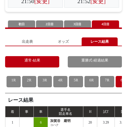
21:50
[変更]
21:52
[変更]
初日
2日目
3日目
4日目
出走表
オッズ
レース結果
通常-結果
重勝式-経過結果
1R
2R
3R
4R
5R
6R
7R
8R
レース結果
選手名
着
事
車
H
試
T
競
T
競走車名
加賀谷 建明
1
6
20
3.29
3.34
コハク