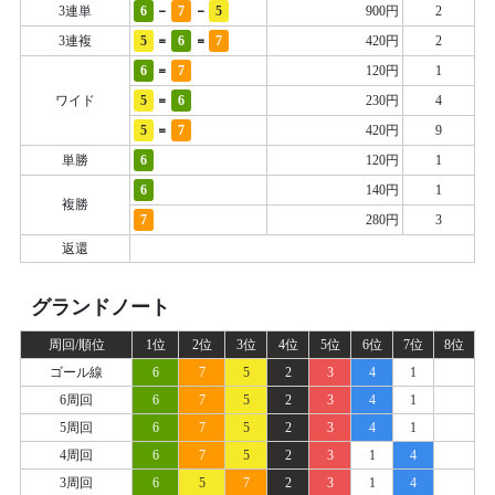
-
-
3連単
6
7
5
900円
2
=
=
3連複
5
6
7
420円
2
=
6
7
120円
1
=
ワイド
5
6
230円
4
=
5
7
420円
9
単勝
6
120円
1
6
140円
1
複勝
7
280円
3
返還
グランドノート
周回/順位
1位
2位
3位
4位
5位
6位
7位
8位
ゴール線
6
7
5
2
3
4
1
6周回
6
7
5
2
3
4
1
5周回
6
7
5
2
3
4
1
4周回
6
7
5
2
3
1
4
3周回
6
5
7
2
3
1
4