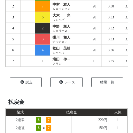
中村 雅人
2
7
20
3.30
3.37
ＫＯモンソン
大木 光
3
5
20
3.33
3.38
ウミヘビ
中野 憲人
4
2
20
3.32
3.39
ジェリー２
掛川 和人
5
3
20
3.33
3.41
チッチ０７
松山 茂靖
6
4
20
3.36
3.41
シャペウ
増田 伸一
7
1
0
3.35
3.44
アラシ
試走
レース
結果一覧
払戻金
賭式
払戻金
人気
-
2連単
6
7
220円
1
=
2連複
6
7
150円
1