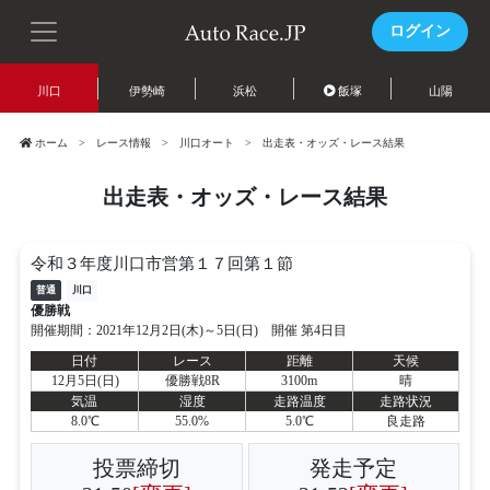
ログイン
川口
伊勢崎
浜松
飯塚
山陽
ホーム
レース情報
川口オート
出走表・オッズ・レース結果
出走表・オッズ・レース結果
令和３年度川口市営第１７回第１節
普通
川口
優勝戦
開催期間：2021年12月2日(木)～5日(日) 開催 第4日目
日付
レース
距離
天候
12月5日(日)
優勝戦8R
3100m
晴
気温
湿度
走路温度
走路状況
8.0℃
55.0%
5.0℃
良走路
投票締切
発走予定