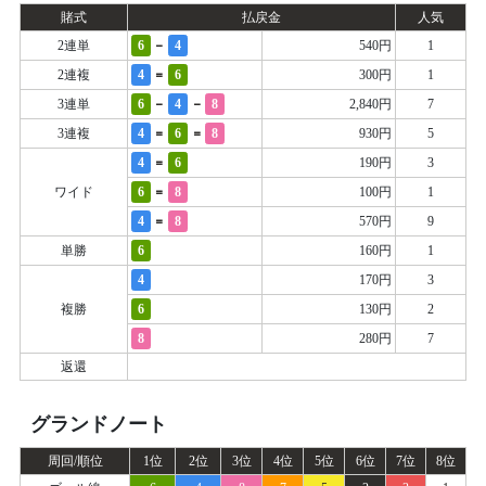
賭式
払戻金
人気
-
2連単
6
4
540円
1
=
2連複
4
6
300円
1
-
-
3連単
6
4
8
2,840円
7
=
=
3連複
4
6
8
930円
5
=
4
6
190円
3
=
ワイド
6
8
100円
1
=
4
8
570円
9
単勝
6
160円
1
4
170円
3
複勝
6
130円
2
8
280円
7
返還
グランドノート
周回/順位
1位
2位
3位
4位
5位
6位
7位
8位