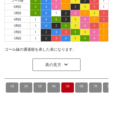
ゴール線
6
4
8
7
5
2
3
1
6周回
6
4
8
7
2
5
3
1
5周回
6
4
1
2
8
7
5
3
4周回
1
4
6
2
5
8
7
3
3周回
1
4
2
6
5
8
3
7
2周回
1
2
4
3
6
5
8
7
1周回
1
2
3
4
5
6
8
7
ゴール線の通過順を表した表になります。
表の見方
1R
2R
3R
4R
5R
6R
7R
8R