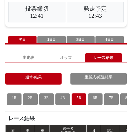
投票締切
発走予定
12:41
12:43
初日
2日目
3日目
4日目
出走表
オッズ
レース結果
通常-結果
重勝式-経過結果
1R
2R
3R
4R
5R
6R
7R
8R
レース結果
選手名
着
事
車
H
試
T
競
T