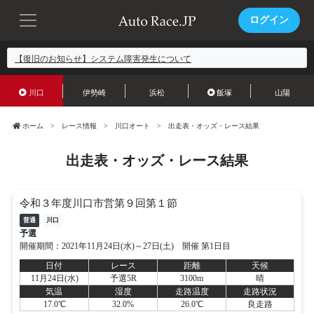
ログイン
【復旧のお知らせ】システム障害発生について
川口
伊勢崎
浜松
飯塚
山陽
ホーム
レース情報
川口オート
出走表・オッズ・レース結果
出走表・オッズ・レース結果
令和３年度川口市営第９回第１節
普通
川口
予選
開催期間：2021年11月24日(水)～27日(土) 開催 第1日目
日付
レース
距離
天候
11月24日(水)
予選5R
3100m
晴
気温
湿度
走路温度
走路状況
17.0℃
32.0%
26.0℃
良走路