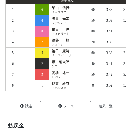
競走車名
柴山 信行
1
6
60
3.37
3.44
ミックスター
野田 光宏
2
4
50
3.39
3.46
シデンカイ
前田 淳
3
8
80
3.41
3.44
メスカリート
深谷 輝
4
7
70
3.38
3.46
アオキジ
池田 康範
5
5
60
3.38
3.48
Ａ・スパニエル
原 菊太郎
6
2
40
3.41
3.51
ソウ
高橋 祐一
7
3
50
3.42
3.51
Ｅパワー
伊東 玲衣
8
1
0
3.52
3.58
アバンス９
試走
レース
結果一覧
払戻金