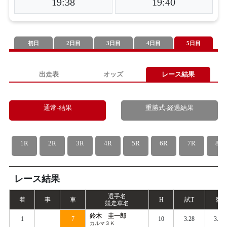
19:38
19:40
初日
2日目
3日目
4日目
5日目
出走表
オッズ
レース結果
通常-結果
重勝式-経過結果
1R
2R
3R
4R
5R
6R
7R
8R
レース結果
選手名
着
事
車
H
試
T
競
T
競走車名
鈴木 圭一郎
1
7
10
3.28
3.39
カルマ３Ｋ