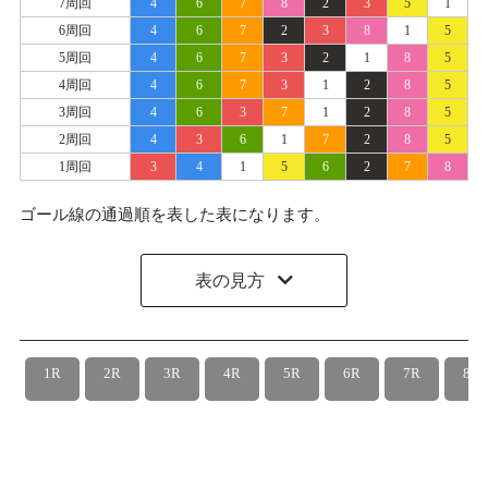
7周回
4
6
7
8
2
3
5
1
6周回
4
6
7
2
3
8
1
5
5周回
4
6
7
3
2
1
8
5
4周回
4
6
7
3
1
2
8
5
3周回
4
6
3
7
1
2
8
5
2周回
4
3
6
1
7
2
8
5
1周回
3
4
1
5
6
2
7
8
ゴール線の通過順を表した表になります。
表の見方
1R
2R
3R
4R
5R
6R
7R
8R