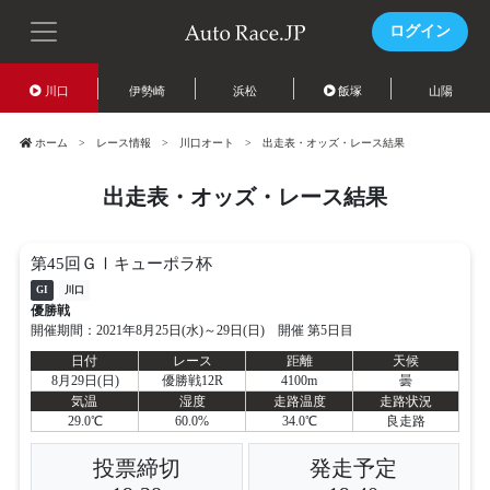
ログイン
川口
伊勢崎
浜松
飯塚
山陽
ホーム
レース情報
川口オート
出走表・オッズ・レース結果
出走表・オッズ・レース結果
第45回ＧⅠキューポラ杯
GI
川口
優勝戦
開催期間：2021年8月25日(水)～29日(日) 開催 第5日目
日付
レース
距離
天候
8月29日(日)
優勝戦12R
4100m
曇
気温
湿度
走路温度
走路状況
29.0℃
60.0%
34.0℃
良走路
投票締切
発走予定