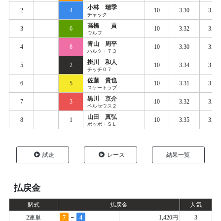
小林 瑞季
2
4
10
3.30
3.40
チャック
高橋 貢
3
6
10
3.32
3.40
ウルフ
青山 周平
4
8
10
3.30
3.40
ハルク・７３
掛川 和人
5
2
10
3.34
3.41
チッチ０７
佐藤 貴也
6
5
10
3.31
3.41
スケートラブ
黒川 京介
7
3
10
3.32
3.42
ペルセウス２
山田 真弘
8
1
10
3.35
3.42
ポッポ・ＳＬ
試走
レース
結果一覧
払戻金
賭式
払戻金
人気
-
2連単
7
4
1,420円
3