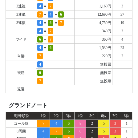
=
2連複
4
7
1,160円
3
-
-
3連単
7
4
6
12,690円
37
=
=
3連複
4
6
7
4,750円
19
=
4
7
340円
3
=
ワイド
6
7
360円
4
=
4
6
1,530円
25
単勝
7
220円
2
4
無投票
複勝
6
無投票
7
無投票
返還
グランドノート
周回/順位
1位
2位
3位
4位
5位
6位
7位
8位
ゴール線
7
4
6
8
2
5
3
1
8周回
4
7
6
8
2
5
3
1