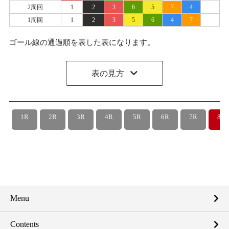
2周回
1
2
3
6
5
7
4
1周回
1
2
3
5
6
4
7
ゴール線の通過順を表した表になります。
表の見方
1R
2R
3R
4R
5R
6R
7R
8R
Menu
Contents