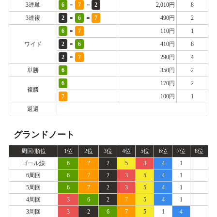
-
-
3連単
6
7
2
2,010円
8
=
=
3連複
2
6
7
490円
2
=
6
7
110円
1
=
ワイド
2
6
410円
8
=
2
7
290円
4
単勝
6
350円
2
6
170円
2
複勝
7
100円
1
返還
グランドノート
周回/順位
1位
2位
3位
4位
5位
6位
7位
8位
ゴール線
6
7
2
5
3
4
1
6周回
6
7
2
3
5
4
1
5周回
6
7
2
3
5
4
1
4周回
3
6
2
7
5
4
1
3周回
3
2
6
7
5
1
4