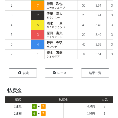
押田 和也
2
7
50
3.34
3.42
エガオノループ
伊藤 幸人
3
2
20
3.44
3.49
Ｅランスー
清水 卓
4
5
40
3.40
3.47
ＮＥＤグランパ
原田 富夫
5
3
20
3.40
3.49
パトリオット
野沢 守弘
6
4
40
3.39
3.48
サンタナ
柴本 真樹
7
1
0
3.51
3.61
ゲオルギア
試走
レース
結果一覧
払戻金
賭式
払戻金
人気
-
2連単
6
7
400円
2
=
2連複
6
7
170円
1