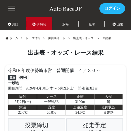
ログイン
川口
伊勢崎
浜松
飯塚
山陽
ホーム
レース情報
伊勢崎オート
出走表・オッズ・レース結果
出走表・オッズ・レース結果
令和８年度伊勢崎市営 普通開催 ４／３０～
普通
伊勢崎
一般戦
開催期間：2026年4月30日(木)～5月2日(土) 開催 第3日目
日付
レース
距離
天候
5月2日(土)
一般戦8R
3100m
曇
気温
湿度
走路温度
走路状況
22.0℃
20.0%
24.0℃
良走路
投票締切
発走予定