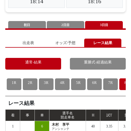
18:14
18:16
初日
2日目
3日目
出走表
オッズ/予想
レース結果
通常-結果
重勝式-経過結果
1R
2R
3R
4R
5R
6R
7R
8R
レース結果
選手名
着
事
車
H
試
T
競
T
競走車名
木村 享平
1
6
40
3.35
3.43
アンシャンテ