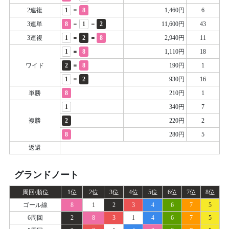
=
2連複
1
8
1,460円
6
-
-
3連単
8
1
2
11,600円
43
=
=
3連複
1
2
8
2,940円
11
=
1
8
1,110円
18
=
ワイド
2
8
190円
1
=
1
2
930円
16
単勝
8
210円
1
1
340円
7
複勝
2
220円
2
8
280円
5
返還
グランドノート
周回/順位
1位
2位
3位
4位
5位
6位
7位
8位
ゴール線
8
1
2
3
4
6
7
5
6周回
2
8
3
1
4
6
7
5