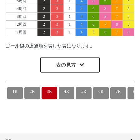
5周回
2
3
1
4
8
6
7
5
4周回
2
3
1
4
6
8
7
5
3周回
2
3
1
4
6
8
7
5
2周回
2
3
1
4
6
7
8
5
1周回
2
3
1
4
5
6
7
8
ゴール線の通過順を表した表になります。
表の見方
1R
2R
3R
4R
5R
6R
7R
8R