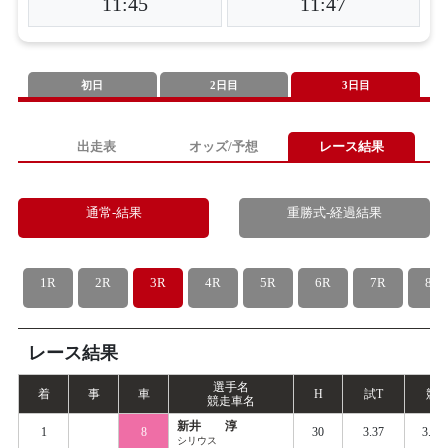
11:45
11:47
初日
2日目
3日目
出走表
オッズ/予想
レース結果
通常-結果
重勝式-経過結果
1R
2R
3R
4R
5R
6R
7R
8R
レース結果
選手名
着
事
車
H
試
T
競
T
競走車名
新井 淳
1
8
30
3.37
3.43
シリウス