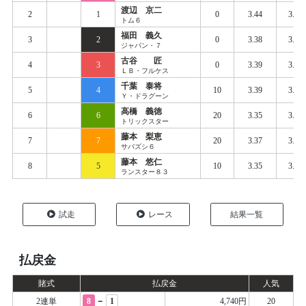
渡辺 京二
2
1
0
3.44
3.47
トム６
福田 義久
3
2
0
3.38
3.47
ジャパン・７
古谷 匠
4
3
0
3.39
3.47
ＬＢ・フルケス
千葉 泰将
5
4
10
3.39
3.46
Ｙ・ドラグーン
高橋 義徳
6
6
20
3.35
3.45
トリックスター
藤本 梨恵
7
7
20
3.37
3.46
サバズシ６
藤本 悠仁
8
5
10
3.35
3.48
ランスター８３
試走
レース
結果一覧
払戻金
賭式
払戻金
人気
-
2連単
8
1
4,740円
20