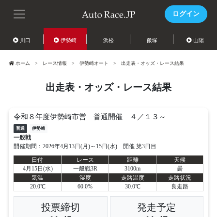
ログイン
川口
伊勢崎
浜松
飯塚
山陽
ホーム
レース情報
伊勢崎オート
出走表・オッズ・レース結果
出走表・オッズ・レース結果
令和８年度伊勢崎市営 普通開催 ４／１３～
普通
伊勢崎
一般戦
開催期間：2026年4月13日(月)～15日(水) 開催 第3日目
日付
レース
距離
天候
4月15日(水)
一般戦3R
3100m
曇
気温
湿度
走路温度
走路状況
20.0℃
60.0%
30.0℃
良走路
投票締切
発走予定