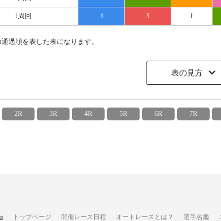
1周回
4
3
1
の通過順を表した表になります。
表の見方
2R
3R
4R
5R
6R
7R
u
トップページ
開催レース日程
オートレースとは？
選手名鑑