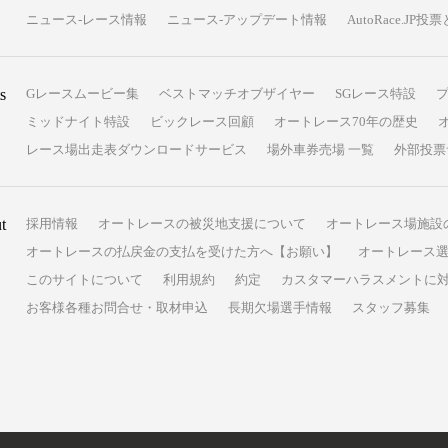
ニュース-レース情報
ニュース-アップデート情報
AutoRace.J
s
Gレースムービー集
ベストマッチオブザイヤー
SGレース特設
ミッドナイト特設
ビックレース回顧
オートレース70年の歴史
レース場出走表ダウンロードサービス
場外車券売場 一覧
外部投票
t
採用情報
オートレースの被災地支援について
オートレース場施設
オートレースの払戻金の支払を受けた方へ【お願い】
オートレース選
このサイトについて
利用規約
約定
カスタマーハラスメントに
お客様各種お問合せ・取材申込
長期欠場選手情報
スタッフ募集