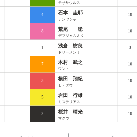
モササウルス
石本 圭耶
4
10
テンヤシャ
荒尾 聡
8
10
デフジャムＡＫ
浅倉 樹良
1
0
ドリーメンＪ
木村 武之
7
10
ワント
横田 翔紀
3
10
Ｌ・ダウ
岩田 行雄
5
10
ミステリアス
桜井 晴光
2
10
マクウ