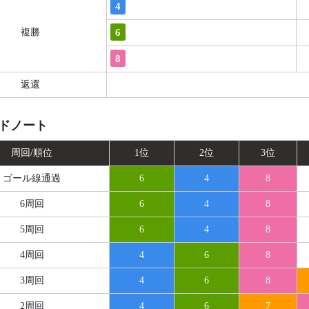
4
6
複勝
8
返還
ドノート
周回/順位
1位
2位
3位
ゴール線
通過
6
4
8
6周回
6
4
8
5周回
6
4
8
4周回
4
6
8
3周回
4
6
8
2周回
4
6
7