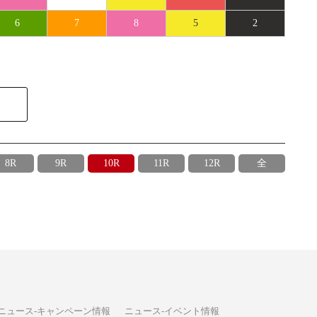
6
7
8
5
2
8R
9R
10R
11R
12R
全
ニュース-キャンペーン情報
ニュース-イベント情報