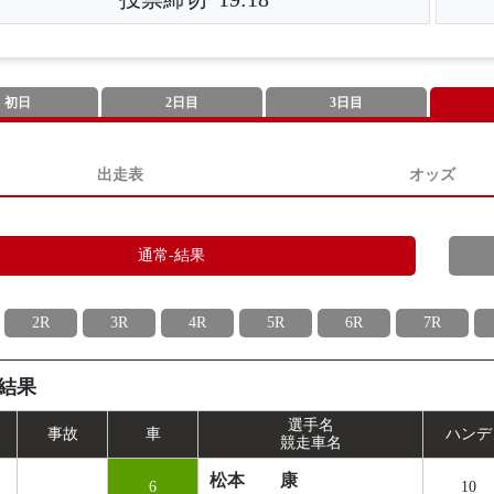
初日
2日目
3日目
出走表
オッズ
通常-結果
2R
3R
4R
5R
6R
7R
結果
選手名
事
故
車
ハンデ
競走車名
松本 康
6
10