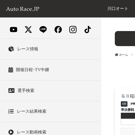
川口オート
レース情報
ホーム
開催日程･TV中継
選手検索
ＧⅡ稲
GII
伊
準決勝戦
レース結果検索
レース動画検索