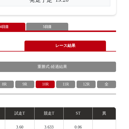
4日目
5日目
レース結果
重勝式-経過結果
8R
9R
10R
11R
12R
全
試
走
T
競
走
T
ST
異
3.60
3.633
0.06