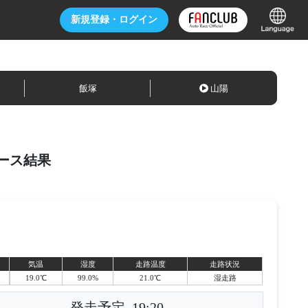
新規登録・
ログイン
飯塚
山陽
ース結果
気温
湿度
走路温度
走路状況
19.0℃
99.0%
21.0℃
湿走路
発走予定
19:20