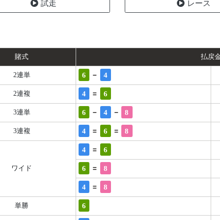
試走
レース
賭式
払戻
-
6
4
2連単
=
4
6
2連複
-
-
6
4
8
3連単
=
=
4
6
8
3連複
=
4
6
=
6
8
ワイド
=
4
8
6
単勝