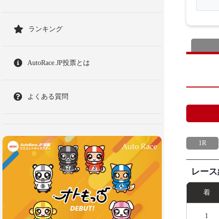
ランキング
AutoRace.JP投票とは
よくある質問
1R
レース
着
1