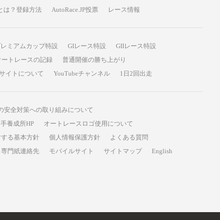
P投票とは？登録方法
AutoRace.JP投票
レース情報
プレミアムカップ特設
GIレース特設
GIIレース特設
オートレースの記録
普通開催の勝ち上がり
サイトについて
YouTubeチャンネル
1日2回出走
の安全対策への取り組みについて
手養成所HP
オートレースロゴ使用について
対する基本方針
個人情報保護方針
よくある質問
専門紙連絡先
モバイルサイト
サイトマップ
English