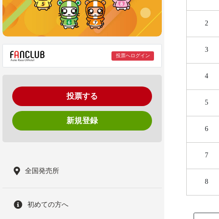
2
3
投票へログイン
4
投票する
5
新規登録
6
7
全国発売所
8
初めての方へ