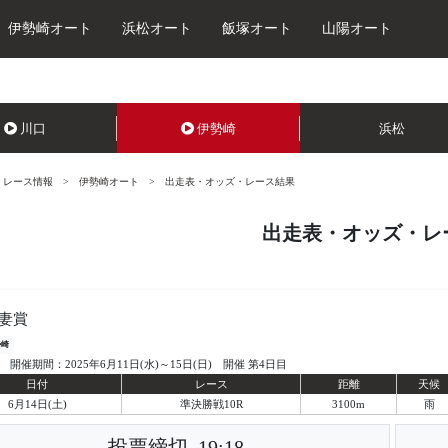
伊勢崎オート
浜松オート
飯塚オート
山陽オート
川口
伊勢崎
浜松
レース情報
伊勢崎オート
出走表・オッズ・レース結果
出走表・オッズ・レ
妻賞
勢崎
開催期間：2025年6月11日(水)～15日(日) 開催 第4日目
日付
レース
距離
天候
6月14日(土)
準決勝戦10R
3100m
雨
投票締切
19:18