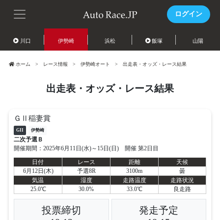
ログイン
川口
伊勢崎
浜松
飯塚
山陽
ホーム
レース情報
伊勢崎オート
出走表・オッズ・レース結果
出走表・オッズ・レース結果
ＧⅡ稲妻賞
GII
伊勢崎
二次予選Ｂ
開催期間：2025年6月11日(水)～15日(日) 開催 第2日目
日付
レース
距離
天候
6月12日(木)
予選8R
3100m
曇
気温
湿度
走路温度
走路状況
25.0℃
30.0%
33.0℃
良走路
投票締切
発走予定