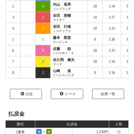
内山 高秀
2
6
20
3.34
3.41
ジャブラニＲ
吉田 恵輔
3
3
10
3.37
3.43
マイキー
岩田 行雄
4
7
20
3.33
3.43
ミステリアス
藤本 梨恵
5
1
0
3.38
3.45
サバズシ６
佐藤 励
6
8
20
3.33
3.43
シロウＷＶ・Ｓ
佐久間 健光
7
5
20
3.34
3.44
マーズ
山崎 進
8
2
0
3.34
3.47
ピークスパイダ
試走
レース
結果一覧
払戻金
賭式
払戻金
人気
-
2連単
4
6
3,230円
13