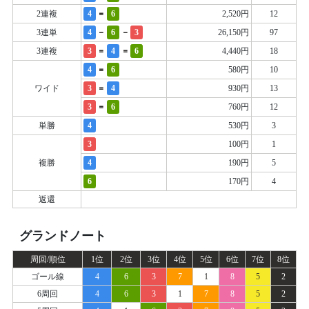
=
2連複
4
6
2,520円
12
-
-
3連単
4
6
3
26,150円
97
=
=
3連複
3
4
6
4,440円
18
=
4
6
580円
10
=
ワイド
3
4
930円
13
=
3
6
760円
12
単勝
4
530円
3
3
100円
1
複勝
4
190円
5
6
170円
4
返還
グランドノート
周回/順位
1位
2位
3位
4位
5位
6位
7位
8位
ゴール線
4
6
3
7
1
8
5
2
6周回
4
6
3
1
7
8
5
2