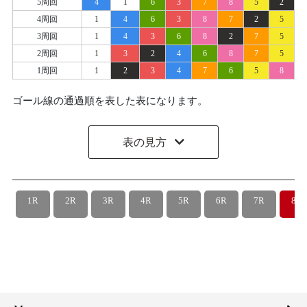
5周回
4
1
6
3
7
8
5
2
4周回
1
4
6
3
8
7
2
5
3周回
1
4
3
6
8
2
7
5
2周回
1
3
2
4
6
8
7
5
1周回
1
2
3
4
7
6
5
8
ゴール線の通過順を表した表になります。
表の見方
1R
2R
3R
4R
5R
6R
7R
8R