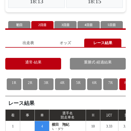
18:13
18:15
初日
2日目
3日目
4日目
5日目
出走表
オッズ
レース結果
通常-結果
重勝式-経過結果
1R
2R
3R
4R
5R
6R
7R
8R
レース結果
選手名
着
事
車
H
試
T
競
T
競走車名
横田 翔紀
1
4
10
3.33
3.42
Ｌ・ダウ