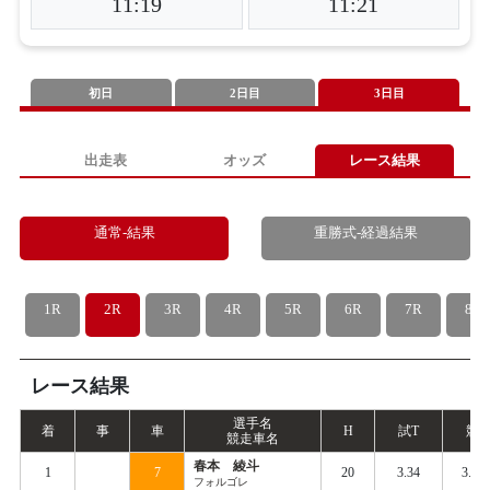
11:19
11:21
初日
2日目
3日目
出走表
オッズ
レース結果
通常-結果
重勝式-経過結果
1R
2R
3R
4R
5R
6R
7R
8R
レース結果
選手名
着
事
車
H
試
T
競
T
競走車名
春本 綾斗
1
7
20
3.34
3.43
フォルゴレ