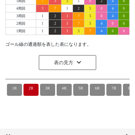
5周回
7
3
5
1
8
2
4
6
4周回
3
7
1
2
5
8
4
6
3周回
1
2
3
7
5
8
4
6
2周回
1
2
3
7
5
4
8
6
1周回
1
2
3
5
7
4
6
8
ゴール線の通過順を表した表になります。
表の見方
1R
2R
3R
4R
5R
6R
7R
8R