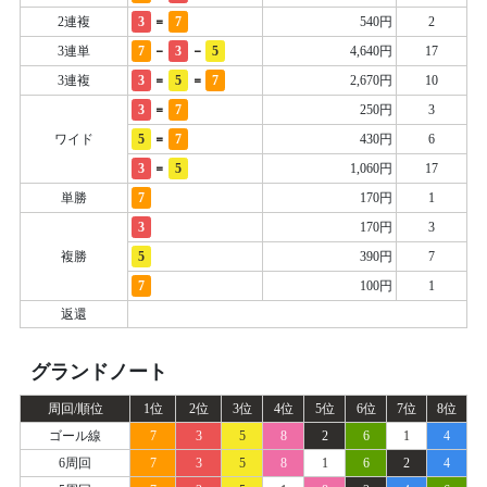
=
2連複
3
7
540円
2
-
-
3連単
7
3
5
4,640円
17
=
=
3連複
3
5
7
2,670円
10
=
3
7
250円
3
=
ワイド
5
7
430円
6
=
3
5
1,060円
17
単勝
7
170円
1
3
170円
3
複勝
5
390円
7
7
100円
1
返還
グランドノート
周回/順位
1位
2位
3位
4位
5位
6位
7位
8位
ゴール線
7
3
5
8
2
6
1
4
6周回
7
3
5
8
1
6
2
4