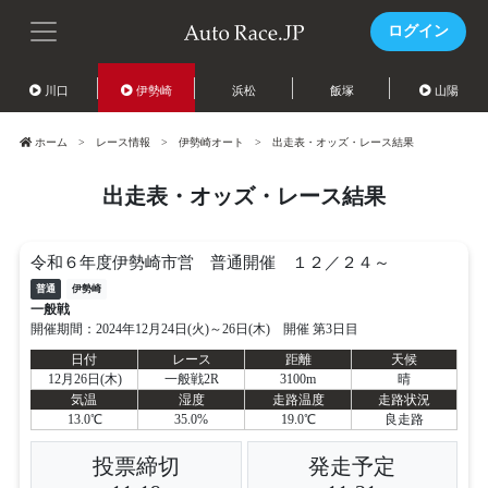
ログイン
川口
伊勢崎
浜松
飯塚
山陽
ホーム
レース情報
伊勢崎オート
出走表・オッズ・レース結果
出走表・オッズ・レース結果
令和６年度伊勢崎市営 普通開催 １２／２４～
普通
伊勢崎
一般戦
開催期間：2024年12月24日(火)～26日(木) 開催 第3日目
日付
レース
距離
天候
12月26日(木)
一般戦2R
3100m
晴
気温
湿度
走路温度
走路状況
13.0℃
35.0%
19.0℃
良走路
投票締切
発走予定