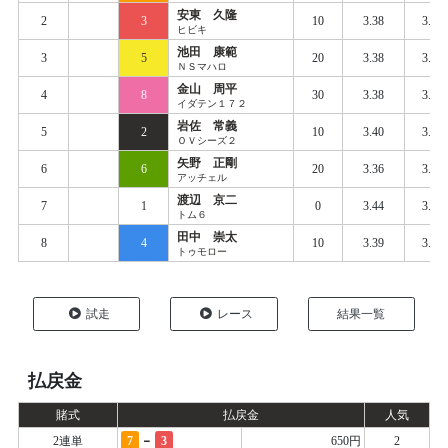
安東 久隆
2
3
10
3.38
3.45
ヒビキ
池田 康範
3
5
20
3.38
3.44
ＮＳマハロ
金山 周平
4
8
30
3.38
3.44
イダテン１７２
岩佐 常義
5
2
10
3.40
3.47
ＯＶシーズ２
矢野 正剛
6
6
20
3.36
3.46
アッチェル
渡辺 京二
7
1
0
3.44
3.49
トム６
田中 崇太
8
4
10
3.39
3.49
トゥモロー
試走
レース
結果一覧
払戻金
賭式
払戻金
人気
-
2連単
7
3
650円
2