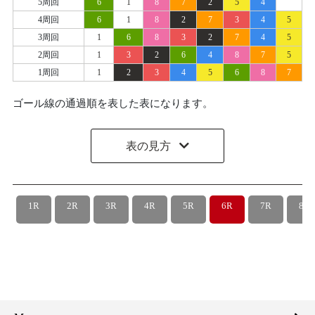
5周回
6
1
8
7
2
5
4
4周回
6
1
8
2
7
3
4
5
3周回
1
6
8
3
2
7
4
5
2周回
1
3
2
6
4
8
7
5
1周回
1
2
3
4
5
6
8
7
ゴール線の通過順を表した表になります。
表の見方
1R
2R
3R
4R
5R
6R
7R
8R