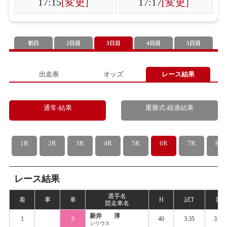
17:15
[変更]
17:17
[変更]
初日
2日目
3日目
4日目
5日目
出走表
オッズ
レース結果
通常-結果
重勝式-経過結果
1R
2R
3R
4R
5R
6R
7R
8R
レース結果
選手名
着
事
車
H
試
T
競
T
競走車名
新井 淳
1
8
40
3.35
3.45
シリウス