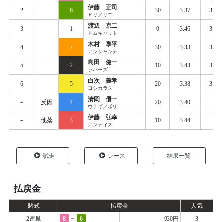
伊藤 正司
2
6
30
3.37
3.46
Ｒリノリコ
渡辺 京二
3
1
0
3.46
3.51
トムキャット
木村 享平
4
7
30
3.33
3.47
アンシャンテ
島田 健一
5
2
10
3.43
3.51
ラバーズ
白次 義孝
6
5
20
3.38
3.50
ヨシカラス
清岡 優一
－
反因
4
20
3.40
ウナギノボリ
伊藤 弘幸
－
他落
3
10
3.44
アンディス
試走
レース
結果一覧
払戻金
賭式
払戻金
人気
-
2連単
8
6
930円
3