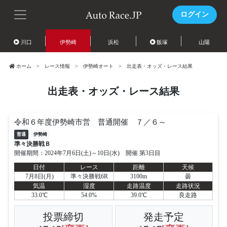
ログイン
川口
伊勢崎
浜松
飯塚
山陽
ホーム
レース情報
伊勢崎オート
出走表・オッズ・レース結果
出走表・オッズ・レース結果
令和６年度伊勢崎市営 普通開催 ７／６～
普通
伊勢崎
準々決勝戦Ｂ
開催期間：2024年7月6日(土)～10日(水) 開催 第3日目
日付
レース
距離
天候
7月8日(月)
準々決勝戦6R
3100m
曇
気温
湿度
走路温度
走路状況
33.0℃
54.0%
39.0℃
良走路
投票締切
発走予定