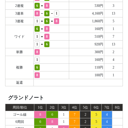
=
2連複
6
8
530円
3
-
-
3連単
8
6
1
4,160円
13
=
=
3連複
1
6
8
1,860円
5
=
6
8
160円
1
=
ワイド
1
8
510円
7
=
1
6
920円
13
単勝
8
300円
2
1
160円
4
複勝
6
110円
2
8
100円
1
返還
グランドノート
周回/順位
1位
2位
3位
4位
5位
6位
7位
8位
ゴール線
8
6
1
7
2
5
4
6周回
6
8
1
7
2
5
4