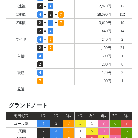
=
2連複
2
4
2,970円
17
-
-
3連単
4
2
7
28,390円
132
=
=
3連複
2
4
7
3,620円
19
=
2
4
840円
14
=
ワイド
4
7
240円
2
=
2
7
1,150円
21
単勝
4
300円
1
2
280円
8
複勝
4
120円
2
7
100円
1
返還
グランドノート
周回/順位
1位
2位
3位
4位
5位
6位
7位
8位
ゴール線
4
2
7
5
1
8
6
3
6周回
2
4
7
1
5
8
3
6