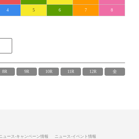
4
5
6
7
8
8R
9R
10R
11R
12R
全
ニュース-キャンペーン情報
ニュース-イベント情報