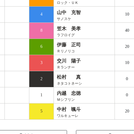
ロック・ＵＫ
山中 充智
4
10
サノスケ
笠木 美孝
8
40
ラフロイグ
伊藤 正司
6
20
Ｒリノリコ
交川 陽子
3
10
Ｒランナー
松村 真
2
0
ネタコトネーシ
内越 忠徳
1
0
Ｍシフリン
中村 颯斗
5
20
ワルキューレ