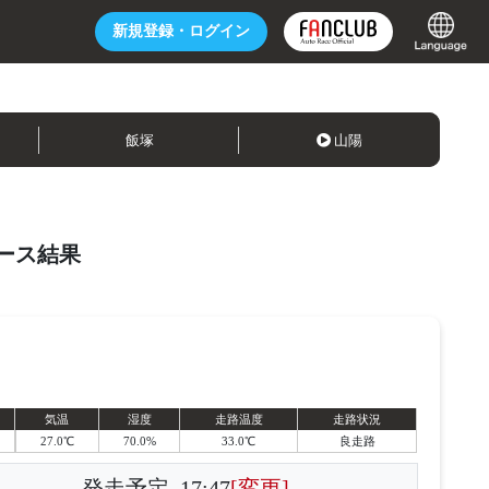
新規登録・
ログイン
飯塚
山陽
ース結果
気温
湿度
走路温度
走路状況
27.0℃
70.0%
33.0℃
良走路
発走予定
17:47
[変更]