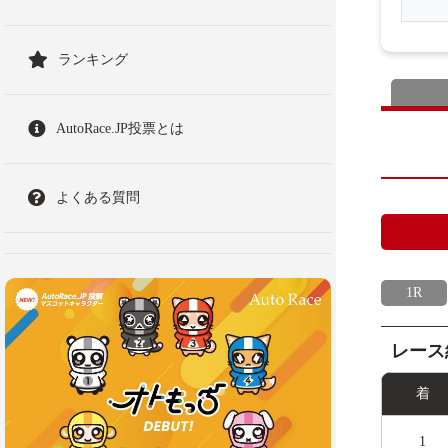
ランキング
AutoRace.JP投票とは
よくある質問
1R
レース
着
1