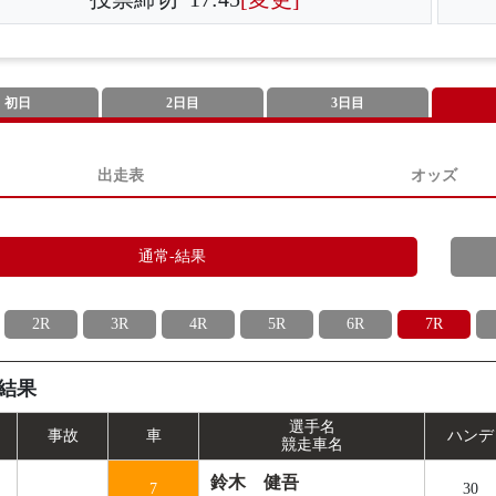
初日
2日目
3日目
出走表
オッズ
通常-結果
2R
3R
4R
5R
6R
7R
結果
選手名
事
故
車
ハンデ
競走車名
鈴木 健吾
7
30