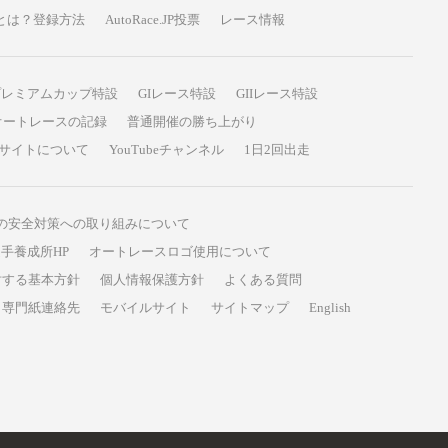
P投票とは？登録方法
AutoRace.JP投票
レース情報
プレミアムカップ特設
GIレース特設
GIIレース特設
オートレースの記録
普通開催の勝ち上がり
サイトについて
YouTubeチャンネル
1日2回出走
の安全対策への取り組みについて
手養成所HP
オートレースロゴ使用について
対する基本方針
個人情報保護方針
よくある質問
専門紙連絡先
モバイルサイト
サイトマップ
English