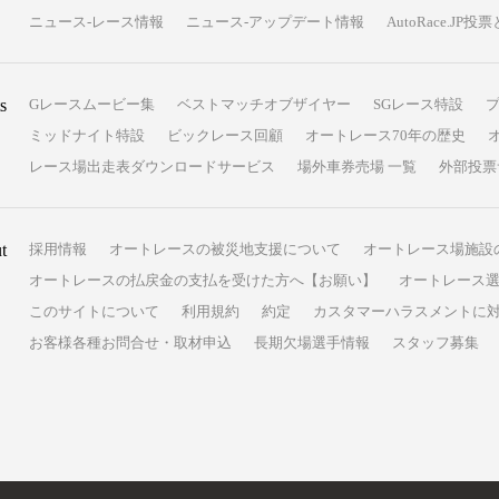
ニュース-レース情報
ニュース-アップデート情報
AutoRace.J
s
Gレースムービー集
ベストマッチオブザイヤー
SGレース特設
ミッドナイト特設
ビックレース回顧
オートレース70年の歴史
レース場出走表ダウンロードサービス
場外車券売場 一覧
外部投票
t
採用情報
オートレースの被災地支援について
オートレース場施設
オートレースの払戻金の支払を受けた方へ【お願い】
オートレース選
このサイトについて
利用規約
約定
カスタマーハラスメントに
お客様各種お問合せ・取材申込
長期欠場選手情報
スタッフ募集