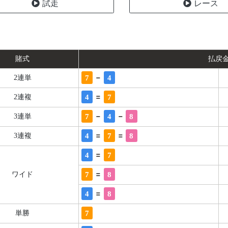
試走
レース
賭式
払戻
-
7
4
2連単
=
4
7
2連複
-
-
7
4
8
3連単
=
=
4
7
8
3連複
=
4
7
=
7
8
ワイド
=
4
8
7
単勝