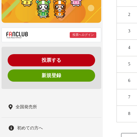
2
3
投票へログイン
4
投票する
5
新規登録
6
7
全国発売所
8
初めての方へ