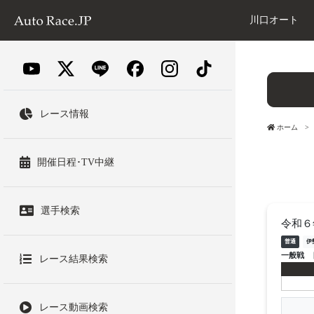
川口オート
レース情報
ホーム
開催日程･TV中継
選手検索
令和６
普通
伊
一般戦
レース結果検索
レース動画検索