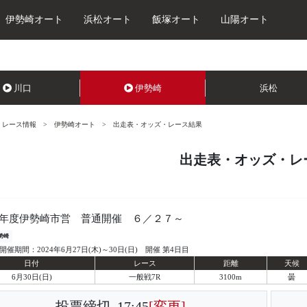
伊勢崎オート
浜松オート
飯塚オート
山陽オート
川口
伊勢崎
浜松
レース情報
伊勢崎オート
出走表・オッズ・レース結果
出走表・オッズ・レ
年度伊勢崎市営 普通開催 ６／２７～
勢崎
開催期間：2024年6月27日(木)～30日(日) 開催 第4日目
日付
レース
距離
天候
6月30日(日)
一般戦7R
3100m
曇
投票締切
17:45
[変更]