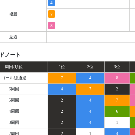
4
7
複勝
8
返還
ドノート
周回/順位
1位
2位
3位
ゴール線
通過
7
4
8
6周回
4
7
2
5周回
2
4
7
4周回
2
4
6
3周回
2
4
1
2周回
2
1
4