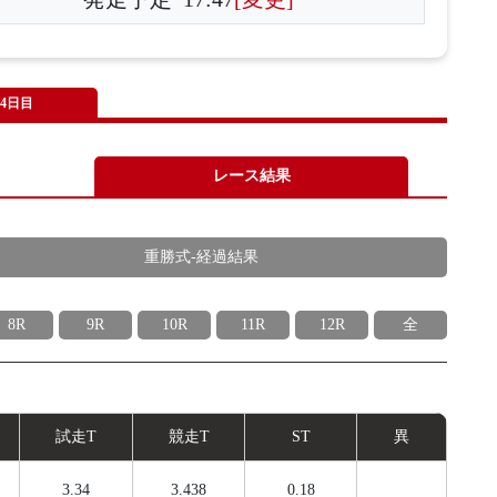
4日目
レース結果
重勝式-経過結果
8R
9R
10R
11R
12R
全
試
走
T
競
走
T
ST
異
3.34
3.438
0.18