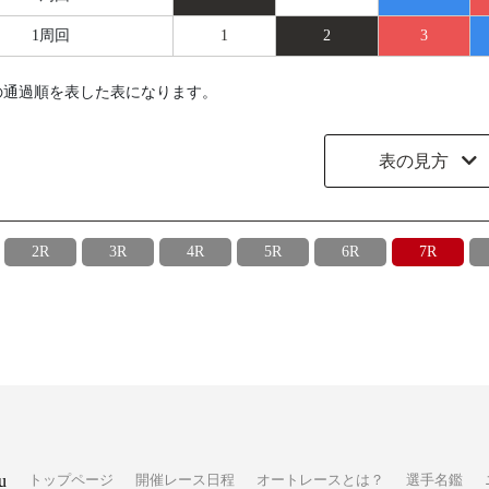
1周回
1
2
3
の通過順を表した表になります。
表の見方
2R
3R
4R
5R
6R
7R
u
トップページ
開催レース日程
オートレースとは？
選手名鑑