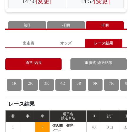
14:50
[変更]
14:52
[変更]
初日
2日目
3日目
出走表
オッズ
レース結果
通常-結果
重勝式-経過結果
1R
2R
3R
4R
5R
6R
7R
8R
レース結果
選手名
着
事
車
H
試
T
競
T
競走車名
佐久間 健光
1
7
40
3.32
3.39
マーズ