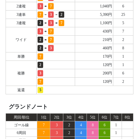
=
2連複
3
7
1,040円
6
-
-
3連単
7
3
2
5,390円
25
=
=
3連複
2
3
7
1,100円
5
=
3
7
430円
7
=
ワイド
2
7
210円
2
=
2
3
460円
8
単勝
7
170円
1
2
120円
1
複勝
3
200円
6
7
120円
2
返還
5
グランドノート
周回/順位
1位
2位
3位
4位
5位
6位
7位
8位
ゴール線
7
3
2
4
8
6
1
6周回
7
3
2
4
8
6
1