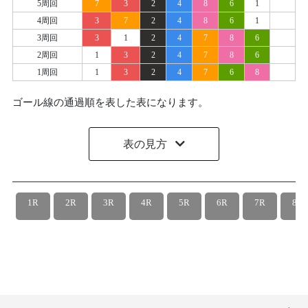
5周回
7
3
2
4
8
6
1
4周回
3
7
2
4
8
6
1
3周回
3
1
2
4
7
8
6
2周回
1
3
2
4
7
8
6
1周回
1
3
2
4
7
6
8
ゴール線の通過順を表した表になります。
表の見方
1R
2R
3R
4R
5R
6R
7R
8R