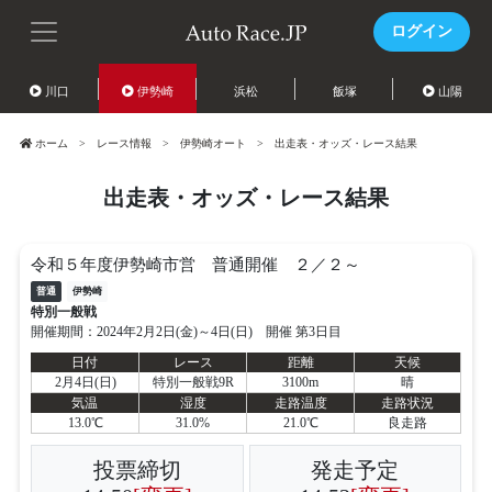
ログイン
川口
伊勢崎
浜松
飯塚
山陽
ホーム
レース情報
伊勢崎オート
出走表・オッズ・レース結果
出走表・オッズ・レース結果
令和５年度伊勢崎市営 普通開催 ２／２～
普通
伊勢崎
特別一般戦
開催期間：2024年2月2日(金)～4日(日) 開催 第3日目
日付
レース
距離
天候
2月4日(日)
特別一般戦9R
3100m
晴
気温
湿度
走路温度
走路状況
13.0℃
31.0%
21.0℃
良走路
投票締切
発走予定