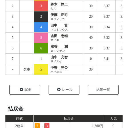
鈴木 静二
2
3
30
3.37
3.42
ミル
伊藤 正司
3
2
20
3.37
3.44
Ｒリノリコ
田中 賢
4
4
30
3.34
3.43
ネズミマウス
吉田 恵輔
5
8
40
3.32
3.43
マイキー
浅香 潤
6
6
30
3.37
3.44
Ｄ・ジゲン
山中 充智
7
1
0
3.41
3.52
サノスケ
中野 光公
－
欠車
5
30
ハピネス
試走
レース
結果一覧
払戻金
賭式
払戻金
人気
-
2連単
7
3
1,560円
9