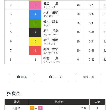
渡辺 篤
2
8
40
3.28
3.38
ナナロク２
木村 義明
3
4
20
3.39
3.42
アイギス
鈴木 聡太
4
6
30
3.33
3.42
キブロ
石川 岳彦
5
2
10
3.41
3.46
ガンディーニ
岩沼 靖郎
6
5
20
3.34
3.45
Ｍ・タンキ
鈴木 幸治
7
3
10
3.43
3.48
エキサイトＳ
松村 真
8
1
0
3.42
3.52
ネタコトネーシ
試走
レース
結果一覧
払戻金
賭式
払戻金
人気
-
2連単
7
8
230円
1