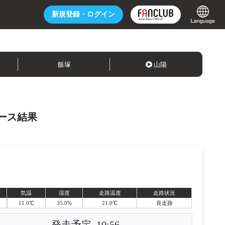
新規登録・
ログイン
飯塚
山陽
ース結果
気温
湿度
走路温度
走路状況
11.0℃
35.0%
21.0℃
良走路
発走予定
10:56