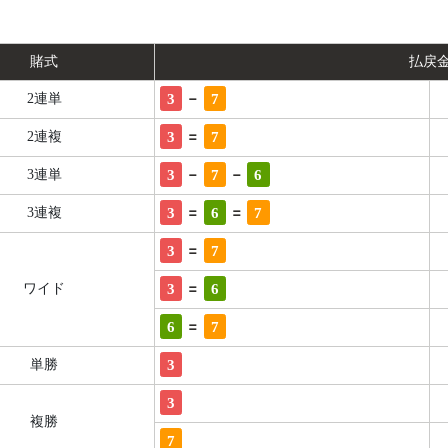
賭式
払戻
-
3
7
2連単
=
3
7
2連複
-
-
3
7
6
3連単
=
=
3
6
7
3連複
=
3
7
=
3
6
ワイド
=
6
7
3
単勝
3
複勝
7