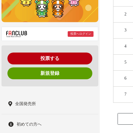
2
3
投票へログイン
4
投票する
5
新規登録
6
7
全国発売所
初めての方へ