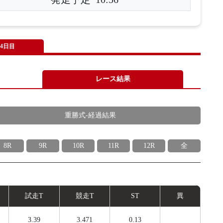
4日目
レース結果
重勝式-経過結果
8R
9R
10R
11R
12R
全
試
走
T
競
走
T
ST
異
3.39
3.471
0.13