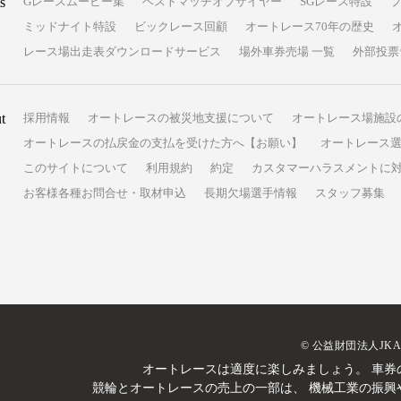
s
Gレースムービー集
ベストマッチオブザイヤー
SGレース特設
ミッドナイト特設
ビックレース回顧
オートレース70年の歴史
レース場出走表ダウンロードサービス
場外車券売場 一覧
外部投票
t
採用情報
オートレースの被災地支援について
オートレース場施設
オートレースの払戻金の支払を受けた方へ【お願い】
オートレース選
このサイトについて
利用規約
約定
カスタマーハラスメントに
お客様各種お問合せ・取材申込
長期欠場選手情報
スタッフ募集
© 公益財団法人JK
オートレースは適度に楽しみましょう。
車券
競輪とオートレースの売上の一部は、
機械工業の振興