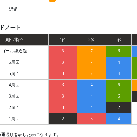
返還
ドノート
周回/順位
1位
2位
3位
ゴール線
通過
3
7
6
6周回
3
7
4
5周回
3
7
4
4周回
3
4
6
3周回
3
4
6
2周回
3
4
2
1周回
2
3
4
の通過順を表した表になります。