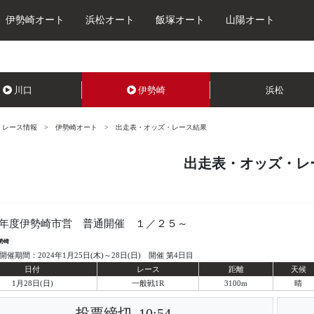
伊勢崎オート
浜松オート
飯塚オート
山陽オート
川口
伊勢崎
浜松
レース情報
伊勢崎オート
出走表・オッズ・レース結果
出走表・オッズ・レ
年度伊勢崎市営 普通開催 １／２５～
勢崎
開催期間：2024年1月25日(木)～28日(日) 開催 第4日目
日付
レース
距離
天候
1月28日(日)
一般戦1R
3100m
晴
投票締切
10:54