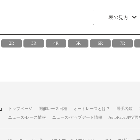
表の見方
2R
3R
4R
5R
6R
7R
u
トップページ
開催レース日程
オートレースとは？
選手名鑑
ニュース-レース情報
ニュース-アップデート情報
AutoRace.J