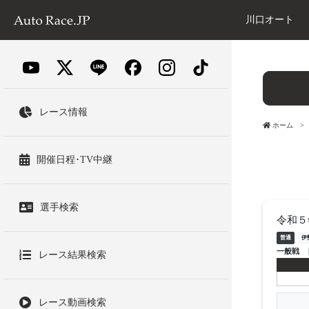
川口オート
レース情報
ホーム
開催日程･TV中継
選手検索
令和５
普通
伊
一般戦
レース結果検索
レース動画検索