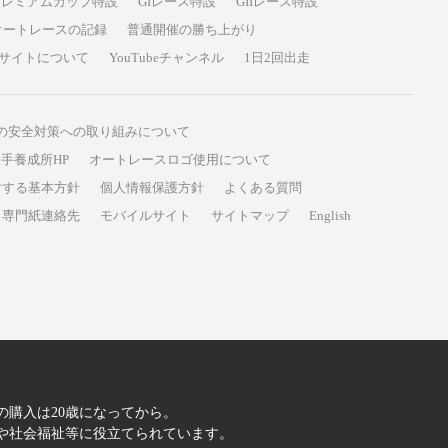
プレミアムカップ特設
GIレース特設
GIIレース特設
オートレースの記録
普通開催の勝ち上がり
サイトについて
YouTubeチャンネル
1日2回出走
の安全対策への取り組みについて
手養成所HP
オートレースロゴ使用について
対する基本方針
個人情報保護方針
よくある質問
専門紙連絡先
モバイルサイト
サイトマップ
English
A
の購入は20歳になってから。
や社会福祉等に役立てられています。