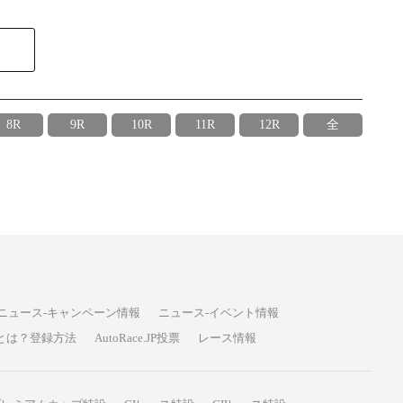
8R
9R
10R
11R
12R
全
ニュース-キャンペーン情報
ニュース-イベント情報
P投票とは？登録方法
AutoRace.JP投票
レース情報