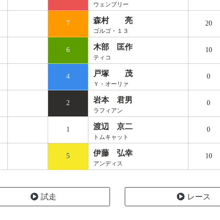
ウェンブリー
森村 亮
7
20
ゴルゴ・１３
木部 匡作
6
10
ティコ
戸塚 茂
4
0
Ｙ・オーリァ
岩本 君男
2
0
ラフィアン
渡辺 京二
1
0
トムキャット
伊藤 弘幸
5
10
アンディス
試走
レース