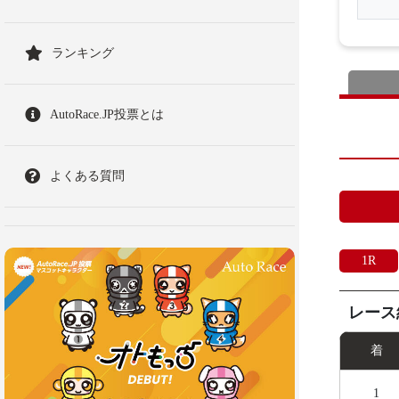
ランキング
AutoRace.JP投票とは
よくある質問
1R
レース
着
1