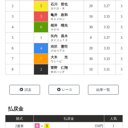
石川 哲也
2
5
20
3.27
3.38
ガドロ・Ｒ
亀井 政和
3
3
10
3.33
3.39
キャメロン
桜井 晴光
4
6
30
3.32
3.40
マクウ
矢内 昌木
5
1
0
3.37
3.44
ダイジュＴ３
渋沢 憲司
6
4
20
3.33
3.42
グロリアス
大木 光
7
7
30
3.33
3.42
ウミヘビ
菅野 仁翔
8
2
10
3.31
3.47
ＭＯハッチ
試走
レース
結果一覧
払戻金
賭式
払戻金
人気
-
2連単
8
5
350円
1