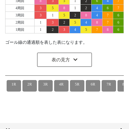
5周回
8
3
5
1
2
6
4
7
4周回
3
5
8
1
2
4
6
7
3周回
3
1
5
2
8
4
7
6
2周回
1
3
2
5
4
8
7
6
1周回
1
2
3
4
5
7
8
6
ゴール線の通過順を表した表になります。
表の見方
1R
2R
3R
4R
5R
6R
7R
8R