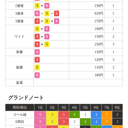
=
2連複
5
8
230円
1
-
-
3連単
8
5
3
820円
1
=
=
3連複
3
5
8
270円
1
=
5
8
100円
1
=
ワイド
3
8
150円
2
=
3
5
250円
5
単勝
8
130円
1
3
120円
3
複勝
5
110円
2
8
100円
1
返還
グランドノート
周回/順位
1位
2位
3位
4位
5位
6位
7位
8位
ゴール線
8
5
3
6
1
4
7
2
6周回
8
5
3
1
6
4
7
2