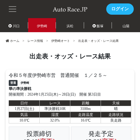
ログイン
川口
伊勢崎
浜松
飯塚
山陽
ホーム
レース情報
伊勢崎オート
出走表・オッズ・レース結果
出走表・オッズ・レース結果
令和５年度伊勢崎市営 普通開催 １／２５～
普通
伊勢崎
華の準決勝戦
開催期間：2024年1月25日(木)～28日(日) 開催 第3日目
日付
レース
距離
天候
1月27日(土)
準決勝戦10R
3100m
晴
気温
湿度
走路温度
走路状況
10.0℃
32.0%
16.0℃
良走路
投票締切
発走予定