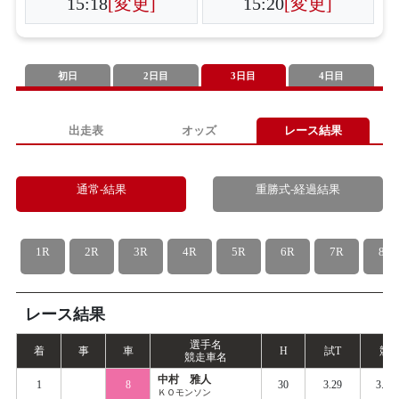
15:18
[変更]
15:20
[変更]
初日
2日目
3日目
4日目
出走表
オッズ
レース結果
通常-結果
重勝式-経過結果
1R
2R
3R
4R
5R
6R
7R
8R
レース結果
選手名
着
事
車
H
試
T
競
T
競走車名
中村 雅人
1
8
30
3.29
3.36
ＫＯモンソン