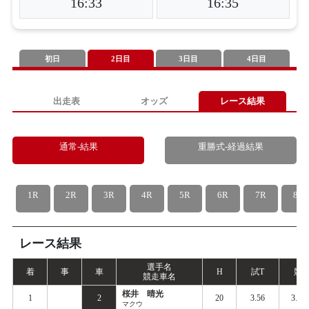
16:33
16:35
初日
2日目
3日目
4日目
出走表
オッズ
レース結果
通常-結果
重勝式-経過結果
1R
2R
3R
4R
5R
6R
7R
8R
レース結果
選手名
着
事
車
H
試
T
競
T
競走車名
桜井 晴光
1
2
20
3.56
3.61
マクウ