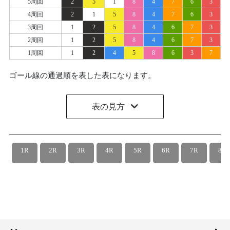
5周回
2
5
1
8
4
7
6
3
4周回
2
1
5
8
4
7
6
3
3周回
1
2
5
8
4
6
7
3
2周回
1
2
5
8
4
6
7
3
1周回
1
2
4
5
8
6
3
7
ゴール線の通過順を表した表になります。
表の見方
1R
2R
3R
4R
5R
6R
7R
8R