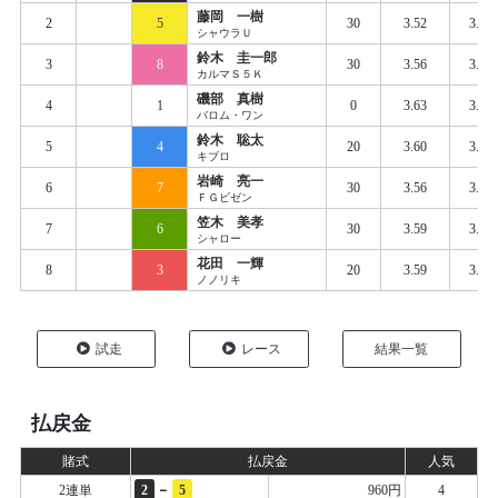
藤岡 一樹
2
5
30
3.52
3.60
シャウラＵ
鈴木 圭一郎
3
8
30
3.56
3.61
カルマＳ５Ｋ
磯部 真樹
4
1
0
3.63
3.67
バロム・ワン
鈴木 聡太
5
4
20
3.60
3.66
キブロ
岩崎 亮一
6
7
30
3.56
3.72
ＦＧビゼン
笠木 美孝
7
6
30
3.59
3.73
シャロー
花田 一輝
8
3
20
3.59
3.76
ノノリキ
試走
レース
結果一覧
払戻金
賭式
払戻金
人気
-
2連単
2
5
960円
4