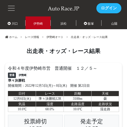
ログイン
川口
伊勢崎
浜松
飯塚
山陽
ホーム
レース情報
伊勢崎オート
出走表・オッズ・レース結果
出走表・オッズ・レース結果
令和４年度伊勢崎市営 普通開催 １２／５～
普通
伊勢崎
準々決勝戦
開催期間：2022年12月5日(月)～8日(木) 開催 第2日目
日付
レース
距離
天候
12月6日(火)
準々決勝戦12R
3100m
曇
気温
湿度
走路温度
走路状況
10.0℃
68.0%
10.0℃
湿走路
投票締切
発走予定