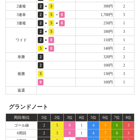
=
2連複
2
5
390円
2
-
-
3連単
2
5
8
1,700円
5
=
=
3連複
2
5
8
250円
1
=
2
5
180円
3
=
ワイド
2
8
110円
1
=
5
8
140円
2
単勝
2
320円
2
2
100円
2
複勝
5
130円
3
8
100円
1
返還
グランドノート
周回/順位
1位
2位
3位
4位
5位
6位
7位
8位
ゴール線
2
5
8
1
4
7
6
3
6周回
2
5
8
1
4
7
6
3