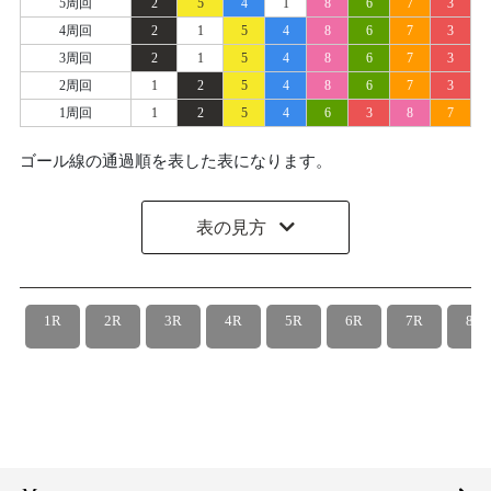
5周回
2
5
4
1
8
6
7
3
4周回
2
1
5
4
8
6
7
3
3周回
2
1
5
4
8
6
7
3
2周回
1
2
5
4
8
6
7
3
1周回
1
2
5
4
6
3
8
7
ゴール線の通過順を表した表になります。
表の見方
1R
2R
3R
4R
5R
6R
7R
8R