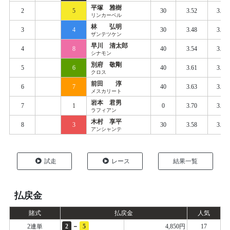
平塚 雅樹
2
5
30
3.52
3.62
リンカーベル
林 弘明
3
4
30
3.48
3.63
ザンテツケン
早川 清太郎
4
8
40
3.54
3.62
シナモン
別府 敬剛
5
6
40
3.61
3.64
クロス
前田 淳
6
7
40
3.63
3.64
メスカリート
岩本 君男
7
1
0
3.70
3.69
ラフィアン
木村 享平
8
3
30
3.58
3.67
アンシャンテ
試走
レース
結果一覧
払戻金
賭式
払戻金
人気
-
2連単
2
5
4,850円
17