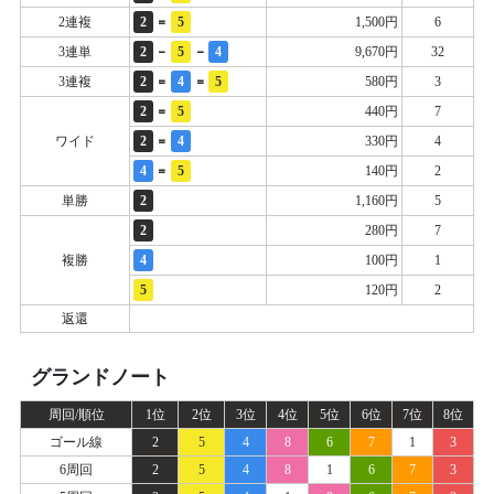
=
2連複
2
5
1,500円
6
-
-
3連単
2
5
4
9,670円
32
=
=
3連複
2
4
5
580円
3
=
2
5
440円
7
=
ワイド
2
4
330円
4
=
4
5
140円
2
単勝
2
1,160円
5
2
280円
7
複勝
4
100円
1
5
120円
2
返還
グランドノート
周回/順位
1位
2位
3位
4位
5位
6位
7位
8位
ゴール線
2
5
4
8
6
7
1
3
6周回
2
5
4
8
1
6
7
3