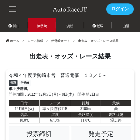
ログイン
川口
伊勢崎
浜松
飯塚
山陽
ホーム
レース情報
伊勢崎オート
出走表・オッズ・レース結果
出走表・オッズ・レース結果
令和４年度伊勢崎市営 普通開催 １２／５～
普通
伊勢崎
準々決勝戦
開催期間：2022年12月5日(月)～8日(木) 開催 第2日目
日付
レース
距離
天候
12月6日(火)
準々決勝戦11R
3100m
曇
気温
湿度
走路温度
走路状況
10.0℃
67.0%
11.0℃
湿走路
投票締切
発走予定