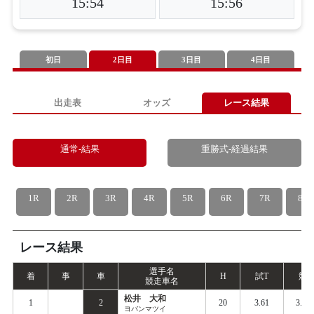
15:54
15:56
初日
2日目
3日目
4日目
出走表
オッズ
レース結果
通常-結果
重勝式-経過結果
1R
2R
3R
4R
5R
6R
7R
8R
レース結果
選手名
着
事
車
H
試
T
競
T
競走車名
松井 大和
1
2
20
3.61
3.63
ヨバンマツイ