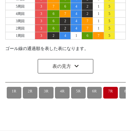
5周回
3
7
6
4
2
1
5
4周回
3
6
7
4
2
1
5
3周回
3
6
2
4
7
1
5
2周回
3
6
2
4
7
1
5
1周回
3
2
4
1
6
7
5
ゴール線の通過順を表した表になります。
表の見方
1R
2R
3R
4R
5R
6R
7R
8R