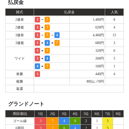
払戻金
賭式
払戻金
人気
-
2連単
3
7
1,400円
8
=
2連複
3
7
620円
4
-
-
3連単
3
7
4
4,460円
15
=
=
3連複
3
4
7
680円
3
=
3
7
320円
6
=
ワイド
3
4
260円
5
=
4
7
160円
1
単勝
3
440円
4
複勝
特払い70円
返還
グランドノート
周回/順位
1位
2位
3位
4位
5位
6位
7位
8位
ゴール線
3
7
4
6
2
1
5
6周回
3
7
6
4
2
1
5