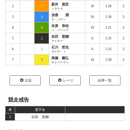
新井 恵匠
2
7
10
3.28
3.36
ミタケ４
浅香 潤
3
4
10
3.30
3.37
Ｄ・ジゲン
吉原 恭佑
4
6
10
3.31
3.37
Ｊ・バーシア
吉田 恵輔
5
2
0
3.35
3.40
マイキー
石川 哲也
6
1
0
3.33
3.40
ガドロ・Ｊ
高橋 義弘
7
5
10
3.30
3.46
キャバーマン
試走
レース
結果一覧
競走戒告
車
選手名
2
吉田 恵輔