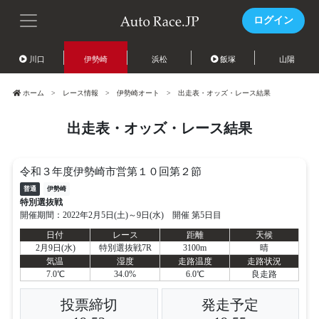
ログイン
川口
伊勢崎
浜松
飯塚
山陽
ホーム
レース情報
伊勢崎オート
出走表・オッズ・レース結果
出走表・オッズ・レース結果
令和３年度伊勢崎市営第１０回第２節
普通
伊勢崎
特別選抜戦
開催期間：2022年2月5日(土)～9日(水) 開催 第5日目
日付
レース
距離
天候
2月9日(水)
特別選抜戦7R
3100m
晴
気温
湿度
走路温度
走路状況
7.0℃
34.0%
6.0℃
良走路
投票締切
発走予定