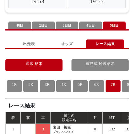
19:53
19:55
初日
2日目
3日目
4日目
5日目
出走表
オッズ
レース結果
通常-結果
重勝式-経過結果
1R
2R
3R
4R
5R
6R
7R
8R
レース結果
選手名
着
事
車
H
試
T
競
T
競走車名
岩田 裕臣
1
3
0
3.32
3.37
プラスワン５５