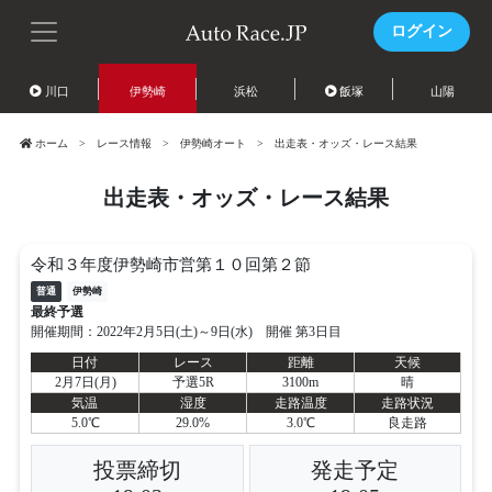
ログイン
川口
伊勢崎
浜松
飯塚
山陽
ホーム
レース情報
伊勢崎オート
出走表・オッズ・レース結果
出走表・オッズ・レース結果
令和３年度伊勢崎市営第１０回第２節
普通
伊勢崎
最終予選
開催期間：2022年2月5日(土)～9日(水) 開催 第3日目
日付
レース
距離
天候
2月7日(月)
予選5R
3100m
晴
気温
湿度
走路温度
走路状況
5.0℃
29.0%
3.0℃
良走路
投票締切
発走予定