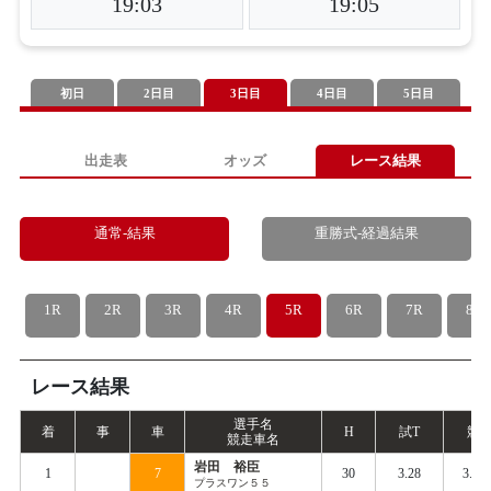
19:03
19:05
初日
2日目
3日目
4日目
5日目
出走表
オッズ
レース結果
通常-結果
重勝式-経過結果
1R
2R
3R
4R
5R
6R
7R
8R
レース結果
選手名
着
事
車
H
試
T
競
T
競走車名
岩田 裕臣
1
7
30
3.28
3.39
プラスワン５５