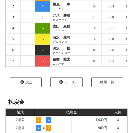
川原 剛
2
4
20
3.33
3.41
マイヤン
北爪 勝義
3
1
0
3.38
3.43
カスケード
吉田 恵輔
4
6
30
3.31
3.40
マイキー
渋沢 憲司
5
5
30
3.30
3.40
グロリアス
深沢 悟
6
2
10
3.36
3.43
カーペンター
猪熊 龍太
7
3
10
3.35
3.45
ニジハナ
試走
レース
結果一覧
払戻金
賭式
払戻金
人気
-
2連単
7
4
1,040円
4
=
2連複
4
7
960円
4