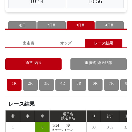
10:54
10:56
初日
2日目
3日目
4日目
出走表
オッズ
レース結果
通常-結果
重勝式-経過結果
1R
2R
3R
4R
5R
6R
7R
8R
レース結果
選手名
着
事
車
H
試
T
競
T
競走車名
大月 渉
1
6
30
3.35
3.44
キラークイーン