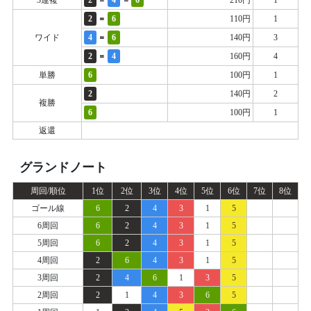
3連複
2
4
6
210円
1
=
2
6
110円
1
=
ワイド
4
6
140円
3
=
2
4
160円
4
単勝
6
100円
1
2
140円
2
複勝
6
100円
1
返還
グランドノート
周回/順位
1位
2位
3位
4位
5位
6位
7位
8位
ゴール線
6
2
4
3
1
5
6周回
6
2
4
3
1
5
5周回
6
2
4
3
1
5
4周回
2
6
4
3
1
5
3周回
2
4
6
1
3
5
2周回
2
1
4
3
6
5