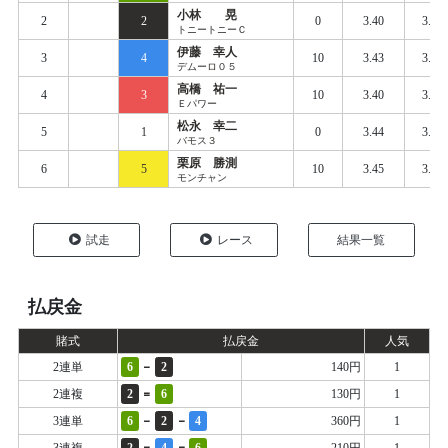
小林 晃
2
2
0
3.40
3.51
トニートニーＣ
伊藤 幸人
3
4
10
3.43
3.50
デムーロ０５
高橋 祐一
4
3
10
3.40
3.50
Ｅパワー
松永 幸二
5
1
0
3.44
3.52
バモス３
栗原 勝測
6
5
10
3.45
3.55
モンチャン
試走
レース
結果一覧
払戻金
賭式
払戻金
人気
-
2連単
6
2
140円
1
=
2連複
2
6
130円
1
-
-
3連単
6
2
4
360円
1
=
=