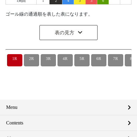
1周回
1
2
4
5
3
6
ゴール線の通過順を表した表になります。
表の見方
1R
2R
3R
4R
5R
6R
7R
8R
Menu
Contents