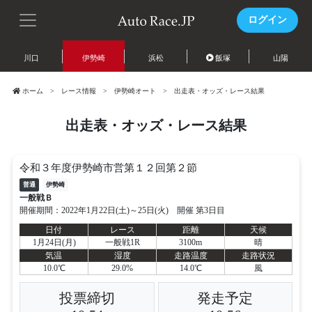
ログイン
川口
伊勢崎
浜松
飯塚
山陽
ホーム
レース情報
伊勢崎オート
出走表・オッズ・レース結果
出走表・オッズ・レース結果
令和３年度伊勢崎市営第１２回第２節
普通
伊勢崎
一般戦Ｂ
開催期間：2022年1月22日(土)～25日(火) 開催 第3日目
日付
レース
距離
天候
1月24日(月)
一般戦1R
3100m
晴
気温
湿度
走路温度
走路状況
10.0℃
29.0%
14.0℃
風
投票締切
発走予定