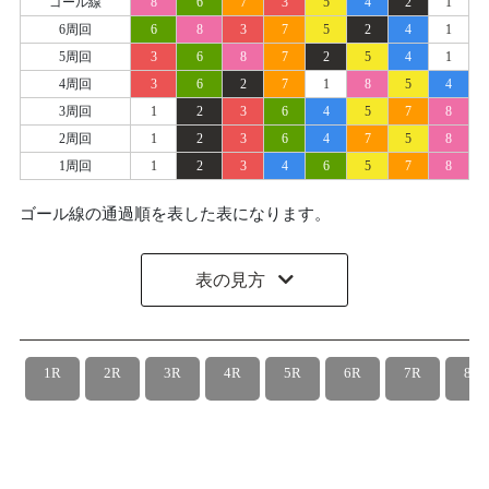
ゴール線
8
6
7
3
5
4
2
1
6周回
6
8
3
7
5
2
4
1
5周回
3
6
8
7
2
5
4
1
4周回
3
6
2
7
1
8
5
4
3周回
1
2
3
6
4
5
7
8
2周回
1
2
3
6
4
7
5
8
1周回
1
2
3
4
6
5
7
8
ゴール線の通過順を表した表になります。
表の見方
1R
2R
3R
4R
5R
6R
7R
8R