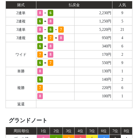
賭式
払戻金
人気
-
2連単
8
6
2,230円
9
=
2連複
6
8
1,250円
5
-
-
3連単
8
6
7
5,220円
21
=
=
3連複
6
7
8
950円
4
=
6
8
340円
6
=
ワイド
7
8
170円
2
=
6
7
550円
9
単勝
8
130円
1
6
140円
2
複勝
7
220円
6
8
100円
1
返還
グランドノート
周回/順位
1位
2位
3位
4位
5位
6位
7位
8位