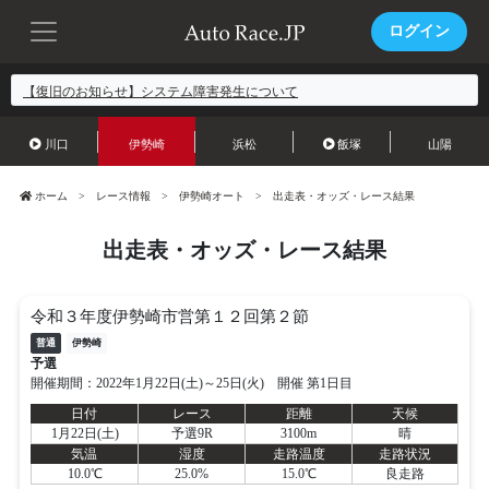
ログイン
【復旧のお知らせ】システム障害発生について
川口
伊勢崎
浜松
飯塚
山陽
ホーム
レース情報
伊勢崎オート
出走表・オッズ・レース結果
出走表・オッズ・レース結果
令和３年度伊勢崎市営第１２回第２節
普通
伊勢崎
予選
開催期間：2022年1月22日(土)～25日(火) 開催 第1日目
日付
レース
距離
天候
1月22日(土)
予選9R
3100m
晴
気温
湿度
走路温度
走路状況
10.0℃
25.0%
15.0℃
良走路