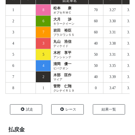
競走車名
松本 康
1
8
70
3.27
3.39
オブセＲＭＣ
大月 渉
2
6
60
3.30
3.41
キラークイーン
岩田 裕臣
3
7
60
3.31
3.41
プラスワン５５
丸山 浩信
4
3
40
3.38
3.43
ディケイド
木村 享平
5
5
50
3.31
3.43
アンシャンテ
清岡 優一
6
4
50
3.35
3.44
ビバクオン
木部 匡作
7
2
40
3.39
3.45
マイア
菅野 仁翔
8
1
0
3.47
3.54
クレナイＲ１９
試走
レース
結果一覧
払戻金