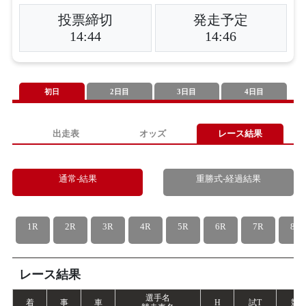
投票締切
発走予定
14:44
14:46
初日
2日目
3日目
4日目
出走表
オッズ
レース結果
通常-結果
重勝式-経過結果
1R
2R
3R
4R
5R
6R
7R
8R
レース結果
選手名
着
事
車
H
試
T
競
T