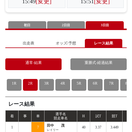
15:49
[変更]
15:51
[変更]
初日
2日目
3日目
出走表
オッズ/予想
レース結果
通常-結果
重勝式-経過結果
1R
2R
3R
4R
5R
6R
7R
8R
レース結果
選手名
着
事
車
H
試
T
競
T
S
競走車名
田中 茂
1
7
40
3.37
3.449
0.
レイリー