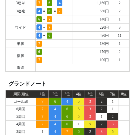
-
-
3連単
7
6
4
1,160円
2
=
=
3連複
4
6
7
550円
2
=
6
7
140円
1
=
ワイド
4
7
220円
3
=
4
6
480円
11
単勝
7
130円
1
6
170円
2
複勝
7
100円
1
返還
グランドノート
周回/順位
1位
2位
3位
4位
5位
6位
7位
8位
ゴール線
7
6
4
5
3
2
1
6周回
7
4
6
5
3
2
1
5周回
7
4
6
5
3
1
2
4周回
7
4
6
1
5
2
3
3周回
1
4
7
6
2
3
5