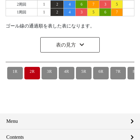
2周回
1
2
4
6
7
3
5
1周回
1
2
4
3
5
6
7
ゴール線の通過順を表した表になります。
表の見方
1R
2R
3R
4R
5R
6R
7R
8R
Menu
Contents