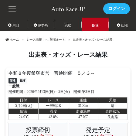
ログイン
川口
伊勢崎
浜松
飯塚
山陽
ホーム
レース情報
飯塚オート
出走表・オッズ・レース結果
出走表・オッズ・レース結果
令和８年度飯塚市営 普通開催 ５／３～
普通
飯塚
一般戦
開催期間：2026年5月3日(日)～5日(火) 開催 第3日目
日付
レース
距離
天候
5月5日(火)
一般戦2R
3100m
晴
気温
湿度
走路温度
走路状況
24.0℃
43.0%
47.0℃
良走路
投票締切
発走予定