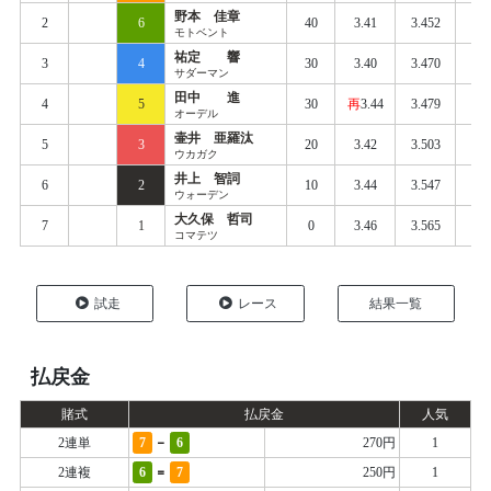
野本 佳章
2
6
40
3.41
3.452
0.
モトベント
祐定 響
3
4
30
3.40
3.470
0.
サダーマン
田中 進
4
5
30
再
3.44
3.479
0.
オーデル
壷井 亜羅汰
5
3
20
3.42
3.503
0.
ウカガク
井上 智詞
6
2
10
3.44
3.547
0.
ウォーデン
大久保 哲司
7
1
0
3.46
3.565
0.
コマテツ
試走
レース
結果一覧
払戻金
賭式
払戻金
人気
-
2連単
7
6
270円
1
=
2連複
6
7
250円
1