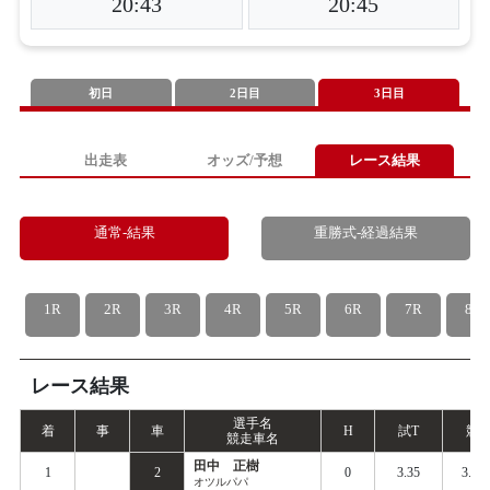
20:43
20:45
初日
2日目
3日目
出走表
オッズ/予想
レース結果
通常-結果
重勝式-経過結果
1R
2R
3R
4R
5R
6R
7R
8R
レース結果
選手名
着
事
車
H
試
T
競
T
競走車名
田中 正樹
1
2
0
3.35
3.42
オツルパパ