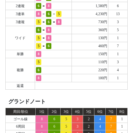
=
2連複
6
8
1,580円
6
-
-
3連単
8
6
5
4,230円
13
=
=
3連複
5
6
8
730円
3
=
6
8
360円
5
=
ワイド
5
8
130円
1
=
5
6
460円
7
単勝
8
150円
1
5
110円
3
複勝
6
220円
4
8
100円
1
返還
グランドノート
周回/順位
1位
2位
3位
4位
5位
6位
7位
8位
ゴール線
8
6
5
3
2
4
7
1
6周回
8
6
5
3
2
4
7
1