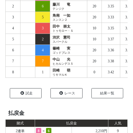
藤川 竜
2
6
20
3.35
3.42
テンジク
角南 一如
3
5
20
3.33
3.43
スンスン２
田中 崇太
4
3
10
3.35
3.45
トゥモロー・Ｓ
渋沢 憲司
5
2
10
3.37
3.46
スパークル
篠崎 実
6
4
20
3.36
3.45
ゴッドブレス
中山 光
7
7
20
3.38
3.46
ヒカルンデス５
田崎 萌
8
1
0
3.42
3.54
リキマルＫ
試走
レース
結果一覧
払戻金
賭式
払戻金
人気
-
2連単
8
6
2,210円
9