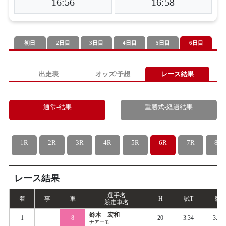
16:56
16:58
初日
2日目
3日目
4日目
5日目
6日目
出走表
オッズ/予想
レース結果
通常-結果
重勝式-経過結果
1R
2R
3R
4R
5R
6R
7R
8R
レース結果
選手名
着
事
車
H
試
T
競
T
競走車名
鈴木 宏和
1
8
20
3.34
3.42
ナアーモ