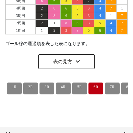
5周回
8
6
5
3
2
4
7
1
4周回
2
8
6
5
3
4
7
1
3周回
2
8
6
5
3
4
1
7
2周回
2
1
8
6
3
5
4
7
1周回
1
2
3
8
5
6
4
7
ゴール線の通過順を表した表になります。
表の見方
1R
2R
3R
4R
5R
6R
7R
8R