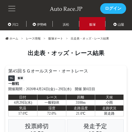
ログイン
川口
伊勢崎
浜松
飯塚
山陽
ホーム
レース情報
飯塚オート
出走表・オッズ・レース結果
出走表・オッズ・レース結果
第45回ＳＧオールスター・オートレース
SG
飯塚
一般戦
開催期間：2026年4月24日(金)～29日(水) 開催 第6日目
日付
レース
距離
天候
4月29日(水)
一般戦6R
3100m
小雨
気温
湿度
走路温度
走路状況
17.0℃
72.0%
21.0℃
斑走路
投票締切
発走予定