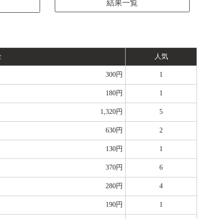
結果一覧
金
人気
300円
1
180円
1
1,320円
5
630円
2
130円
1
370円
6
280円
4
190円
1