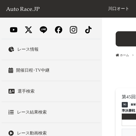
川口オート
レース情報
ホーム
開催日程･TV中継
選手検索
第45
SG
飯塚
準決勝戦
レース結果検索
レース動画検索