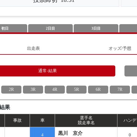
初日
2日目
3日目
出走表
オッズ/予想
通常-結果
2R
3R
4R
5R
6R
7R
結果
選手名
事
故
車
ハンデ
競走車名
黒川 京介
4
0