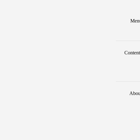
Men
Content
Abou