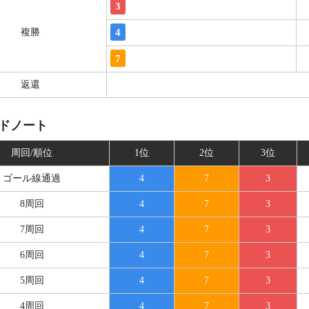
3
4
複勝
7
返還
ドノート
周回/順位
1位
2位
3位
ゴール線
通過
4
7
3
8周回
4
7
3
7周回
4
7
3
6周回
4
7
3
5周回
4
7
3
4周回
4
7
3