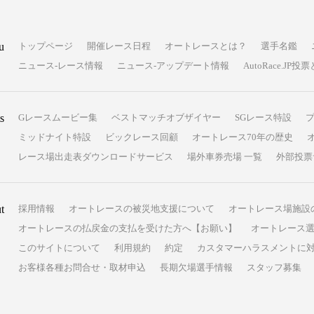
u
トップページ
開催レース日程
オートレースとは？
選手名鑑
ニュース-レース情報
ニュース-アップデート情報
AutoRace.J
s
Gレースムービー集
ベストマッチオブザイヤー
SGレース特設
ミッドナイト特設
ビックレース回顧
オートレース70年の歴史
レース場出走表ダウンロードサービス
場外車券売場 一覧
外部投票
t
採用情報
オートレースの被災地支援について
オートレース場施設
オートレースの払戻金の支払を受けた方へ【お願い】
オートレース選
このサイトについて
利用規約
約定
カスタマーハラスメントに
お客様各種お問合せ・取材申込
長期欠場選手情報
スタッフ募集