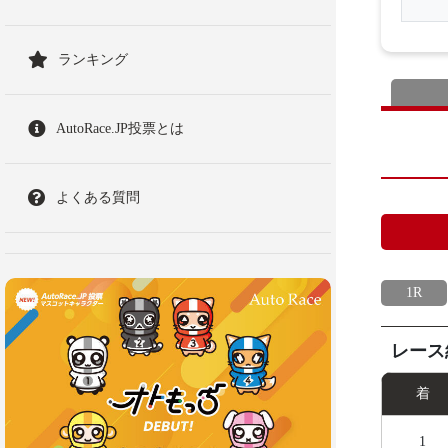
ランキング
AutoRace.JP投票とは
よくある質問
1R
レース
着
1