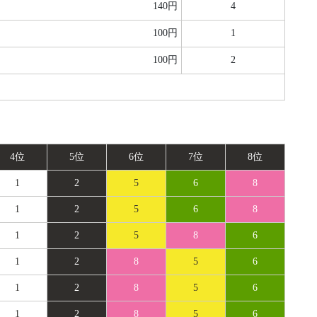
140円
4
100円
1
100円
2
4位
5位
6位
7位
8位
1
2
5
6
8
1
2
5
6
8
1
2
5
8
6
1
2
8
5
6
1
2
8
5
6
1
2
8
5
6