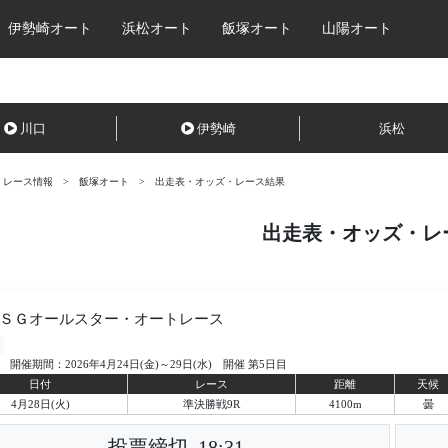
伊勢崎オート
浜松オート
飯塚オート
山陽オート
川口
伊勢崎
浜松
レース情報
飯塚オート
出走表・オッズ・レース結果
出走表・オッズ・レ
回ＳＧオールスター・オートレース
開催期間：2026年4月24日(金)～29日(水) 開催 第5日目
日付
レース
距離
天候
4月28日(火)
準決勝戦9R
4100m
曇
投票締切
18:31