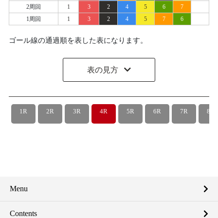
2周回
1
3
2
4
5
6
7
1周回
1
3
2
4
5
7
6
ゴール線の通過順を表した表になります。
表の見方
1R
2R
3R
4R
5R
6R
7R
8R
Menu
Contents