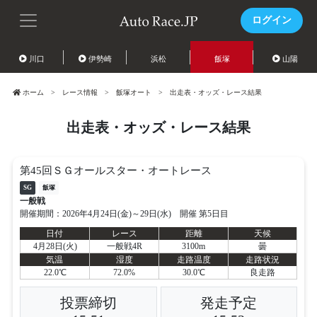
ログイン
川口
伊勢崎
浜松
飯塚
山陽
ホーム
レース情報
飯塚オート
出走表・オッズ・レース結果
出走表・オッズ・レース結果
第45回ＳＧオールスター・オートレース
SG
飯塚
一般戦
開催期間：2026年4月24日(金)～29日(水) 開催 第5日目
日付
レース
距離
天候
4月28日(火)
一般戦4R
3100m
曇
気温
湿度
走路温度
走路状況
22.0℃
72.0%
30.0℃
良走路
投票締切
発走予定