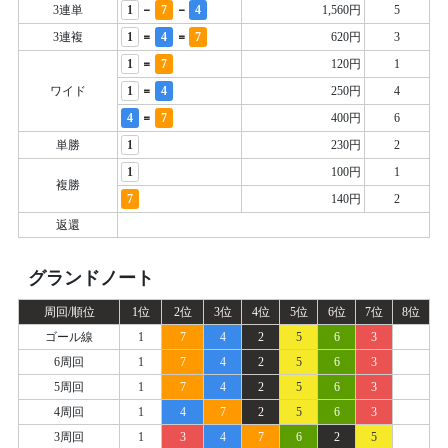
-
-
3連単
1
7
4
1,560円
5
=
=
3連複
1
4
7
620円
3
=
1
7
120円
1
=
ワイド
1
4
250円
4
=
4
7
400円
6
単勝
1
230円
2
1
100円
1
複勝
7
140円
2
返還
グランドノート
周回/順位
1位
2位
3位
4位
5位
6位
7位
8位
ゴール線
1
7
4
2
5
6
3
6周回
1
7
4
2
5
6
3
5周回
1
7
4
2
5
6
3
4周回
1
4
7
2
5
6
3
3周回
1
3
4
7
6
2
5