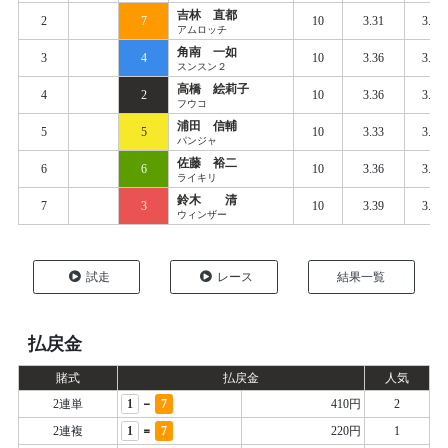
吉林 直都
2
7
10
3.31
3.42
アムロッチ
角南 一如
3
4
10
3.36
3.42
スンスン２
高橋 絵莉子
4
2
10
3.36
3.44
フウコ
浦田 信輔
5
5
10
3.33
3.45
パンジャ
佐藤 裕二
6
6
10
3.36
3.45
ライキリ
鈴木 清
7
3
10
3.39
3.47
ウィンザー
試走
レース
結果一覧
払戻金
賭式
払戻金
人気
-
2連単
1
7
410円
2
=
2連複
1
7
220円
1