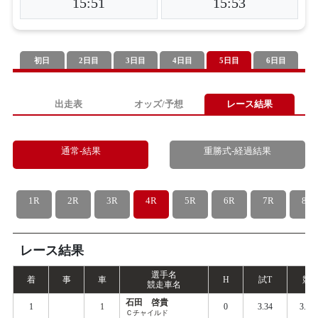
15:51
15:53
初日
2日目
3日目
4日目
5日目
6日目
出走表
オッズ/予想
レース結果
通常-結果
重勝式-経過結果
1R
2R
3R
4R
5R
6R
7R
8R
レース結果
選手名
着
事
車
H
試
T
競
T
競走車名
石田 啓貴
1
1
0
3.34
3.42
Ｃチャイルド